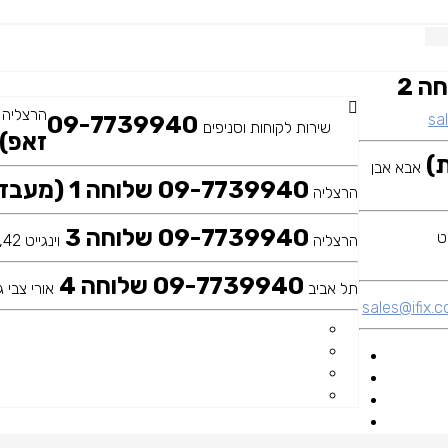
09-7739940 שלוחה 2
הרצליה
sal
09-7739940
שירות לקוחות וסניפים
זאפ)
אבא אבן
09-7739940 שלוחה 1 (מעבדה ראשית)
הרצליה
09-7739940 שלוחה 3
הרצליה
וינגייט 42, כיכר דה שליט
09-7739940 שלוחה 4
תל אביב
אורי צבי גר
sales@ifix.co