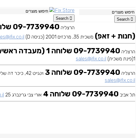
Search
Search
הרצליה
(חנות + זאפ)
משכית 35, מרכזים 2001 (כניסה D)
es@ifix.co.il
09-7739940 שלוחה 1 (מעבדה ראשית)
הרצליה
1(פינת משכית)
sales@ifix.co.il
09-7739940 שלוחה 3
הרצליה
וינגייט 42, כיכר דה שליט
sales@ifix.co.il
09-7739940 שלוחה 4
תל אביב
אורי צבי גרינברג 25
.il