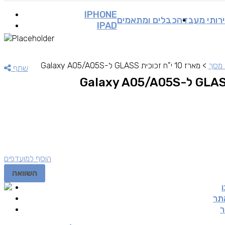
IPHONE
רותי מעבדה
כבלים ומתאמים
IPAD
 מסך
>
מארז 10 י”ח זכוכית GLASS ל-Galaxy A05/A05S
שתף
הוסף למועדפים
השוואה
תר
ר