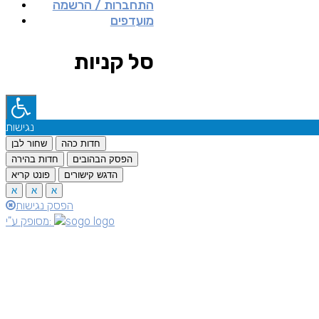
התחברות / הרשמה
מועדפים
סל קניות
נגישות
חדות כהה
שחור לבן
הפסק הבהובים
חדות בהירה
הדגש קישורים
פונט קריא
א
א
א
הפסק נגישות
מסופק ע"י: