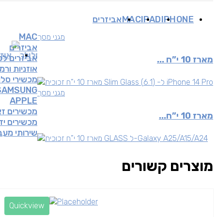
IPHONE
IPAD
MAC
אביזרים
MAC
מגני מסך
אביזרים
אביזרים לסלולר
אוזנ
אביזרים לס
מארז 10 י”ח ...
אוזניות ורמ
מכשירי סלו
SAMSUNG
מגני מסך
APPLE
מכשירים ז
מארז 10 י”ח...
מכשירים יד 
שירותי מע
מוצרים קשורים
Quickview