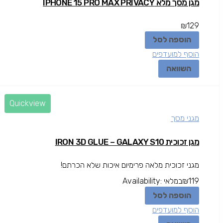
מגן מסך מלא IPHONE 15 PRO MAX PRIVACY
₪
129
הוספה לסל
הוסף למועדפים
השוואה
Quickview
מגני מסך
מגן זכוכית IRON 3D GLUE – GALAXY S10
מגני זכוכית מלאה פרימיום איכות שלא הכרתם!
119
₪
במלאי
Availability:
הוספה לסל
הוסף למועדפים