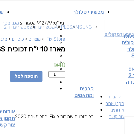
מכשירי סלולר
שי
מק"ט:
912779
קטגוריה:
מגני מסך
SAMSUNG
APPLE
מכשירים זאפ
מכשירים יד 2
יות ורמקולים
לולר
iFix Store
>
מוצרים
>
כיסויים
>
מגני
קולים
מארז 10 י”ח זכוכית GLASS ל-Galaxy A05/A05S
לר
₪
40
אפ
כמות
2
הוספה לסל
בדה
כבלים
ומתאמים
דף הבית
תקנון אתר
אודותינו
אודותינו
כל הזכויות שמורות ל iFix החל משנת 2020
צור קשר
תקנון א
צור קש