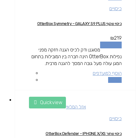
כיסויים
כיסוי שקוף OtterBox Symmetry – GALAXY S9 PLUS
₪
219
הוספה לסל
מסוגנן ודק לכיס הגנה חזקה מפני
נפילות OtterBox הינה חברה בין המובילות בתחום
המגן עולה מעל גובה המסך להגנה מרבית.
הוסף למועדפים
השוואה
Quickview
אזל המלאי
כיסויים
כיסוי שחור OtterBox Defender – IPHONE X/XS