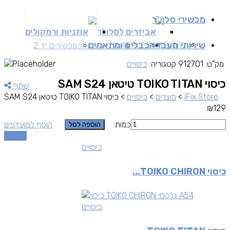
מכשירי סלולר
אביזרים לסלולר
אוזניות ורמקולים
שירותי מעבדה
כבלים ומתאמים
SAMSUNG
APPLE
מכשירים זאפ
מכשירים יד 2
מק"ט:
912701
קטגוריה:
כיסויים
כיסוי TOIKO TITAN טיטאן SAM S24
שתף
iFix Store
>
מוצרים
>
כיסויים
>
כיסוי TOIKO TITAN טיטאן SAM S24
₪
129
כמות
הוסף למועדפים
הוספה לסל
השוואה
כיסויים
כיסוי TOIKO CHIRON...
כיסויים