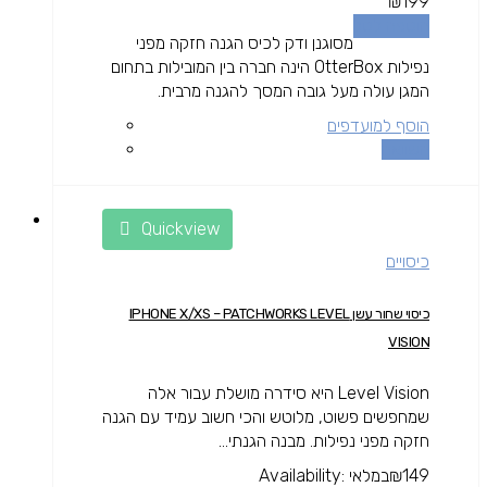
₪
199
הוספה לסל
מסוגנן ודק לכיס הגנה חזקה מפני
נפילות OtterBox הינה חברה בין המובילות בתחום
המגן עולה מעל גובה המסך להגנה מרבית.
הוסף למועדפים
השוואה
Quickview
כיסויים
כיסוי שחור עשן IPHONE X/XS – PATCHWORKS LEVEL
VISION
Level Vision היא סידרה מושלת עבור אלה
שמחפשים פשוט, מלוטש והכי חשוב עמיד עם הגנה
חזקה מפני נפילות. מבנה הגנתי...
149
₪
במלאי
Availability: