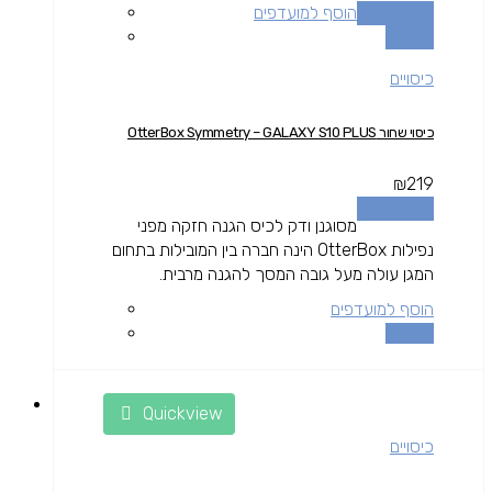
הוספה לסל
הוסף למועדפים
השוואה
כיסויים
כיסוי שחור OtterBox Symmetry – GALAXY S10 PLUS
₪
219
הוספה לסל
מסוגנן ודק לכיס הגנה חזקה מפני
נפילות OtterBox הינה חברה בין המובילות בתחום
המגן עולה מעל גובה המסך להגנה מרבית.
הוסף למועדפים
השוואה
Quickview
כיסויים