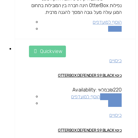
נפילות OtterBox הינה חברה בין המובילות בתחום
המגן עולה מעל גובה המסך להגנה מרבית.
הוסף למועדפים
השוואה
Quickview
כיסויים
כיסוי OTTERBOX DEFENDER S9 BLACK
220
₪
במלאי
Availability:
הוספה לסל
הוסף למועדפים
השוואה
כיסויים
כיסוי OTTERBOX DEFENDER S9 BLACK