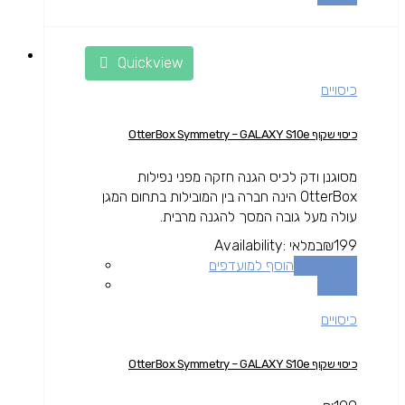
Quickview
כיסויים
כיסוי שקוף OtterBox Symmetry – GALAXY S10e
מסוגנן ודק לכיס הגנה חזקה מפני נפילות
OtterBox הינה חברה בין המובילות בתחום המגן
עולה מעל גובה המסך להגנה מרבית.
199
₪
במלאי
Availability:
הוספה לסל
הוסף למועדפים
השוואה
כיסויים
כיסוי שקוף OtterBox Symmetry – GALAXY S10e