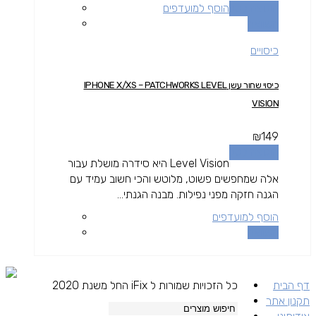
הוספה לסל
הוסף למועדפים
השוואה
כיסויים
כיסוי שחור עשן IPHONE X/XS – PATCHWORKS LEVEL
VISION
₪
149
הוספה לסל
Level Vision היא סידרה מושלת עבור
אלה שמחפשים פשוט, מלוטש והכי חשוב עמיד עם
הגנה חזקה מפני נפילות. מבנה הגנתי...
הוסף למועדפים
השוואה
דף הבית
כל הזכויות שמורות ל iFix החל משנת 2020
תקנון אתר