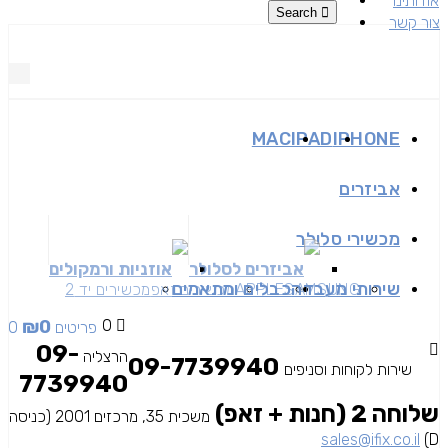
אודותינו
Search
צור קשר
MAC
IPAD
IPHONE
אביזרים
מכשירי סלולר
אביזרים לסלולר
אוזניות ורמקולים
שירותי מעבדה
כבלים ומתאמים
SAMSUNG
APPLE
מכשירים זאפ
מכשירים יד 2
₪
0
0
0 פריטים
09-
הרצליה
09-7739940
שירות לקוחות וסניפים
7739940
שלוחה 2 (חנות + זאפ)
משכית 35, מרכזים 2001 (כניסה
sales@ifix.co.il
D)