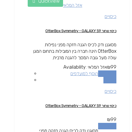
Quickview
אזל המלאי
כיסויים
כיסוי שחור OtterBox Symmetry – GALAXY S9
מסוגנן ודק לכיס הגנה חזקה מפני נפילות
OtterBox הינה חברה בין המובילות בתחום המגן
עולה מעל גובה המסך להגנה מרבית.
99
₪
אזל המלאי
Availability:
מידע נוסף
הוסף למועדפים
השוואה
כיסויים
כיסוי שחור OtterBox Symmetry – GALAXY S9
₪
99
מידע נוסף
מסוגנן ודק לכיס הגנה חזקה מפני