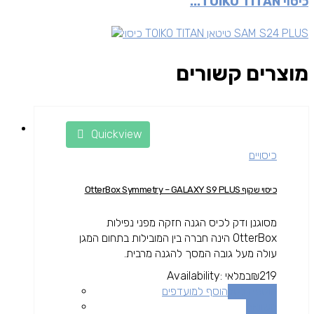
כיסוי TOIKO TITAN...
מוצרים קשורים
Quickview
כיסויים
כיסוי שקוף OtterBox Symmetry – GALAXY S9 PLUS
מסוגנן ודק לכיס הגנה חזקה מפני נפילות
OtterBox הינה חברה בין המובילות בתחום המגן
עולה מעל גובה המסך להגנה מרבית.
219
₪
במלאי
Availability:
הוספה לסל
הוסף למועדפים
השוואה