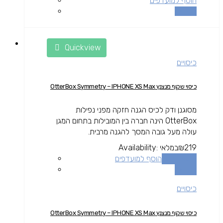
הוסף למועדפים
השוואה
Quickview
כיסויים
כיסוי שקוף מנצנץ OtterBox Symmetry – IPHONE XS Max
מסוגנן ודק לכיס הגנה חזקה מפני נפילות
OtterBox הינה חברה בין המובילות בתחום המגן
עולה מעל גובה המסך להגנה מרבית.
219
₪
במלאי
Availability:
הוספה לסל
הוסף למועדפים
השוואה
כיסויים
כיסוי שקוף מנצנץ OtterBox Symmetry – IPHONE XS Max