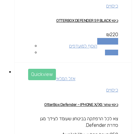
כיסויים
כיסוי OTTERBOX DEFENDER S9 BLACK
₪
220
הוספה לסל
הוסף למועדפים
השוואה
Quickview
אזל המלאי
כיסויים
כיסוי שחור OtterBox Defender – IPHONE X/XS
צא לכל הרפתקה בביטחון שעומד לצידך מגן
סדרת Defender.