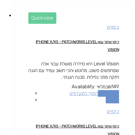
Quickview
כיסויים
כיסוי שחור עשן IPHONE X/XS – PATCHWORKS LEVEL
VISION
Level Vision היא סידרה מושלת עבור אלה
שמחפשים פשוט, מלוטש והכי חשוב עמיד עם הגנה
חזקה מפני נפילות. מבנה הגנתי...
149
₪
במלאי
Availability:
הוספה לסל
הוסף למועדפים
השוואה
כיסויים
כיסוי שחור עשן IPHONE X/XS – PATCHWORKS LEVEL
VISION