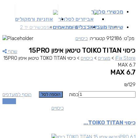
מכשירי סלולר
אביזרים לסלולר
אוזניות ורמקולים
שירותי מעבדה
כבלים ומתאמים
SAMSUNG
APPLE
מכשירים זאפ
מכשירים יד 2
מק"ט:
912186
קטגוריה:
כיסויים
כיסוי TOIKO TITAN טיטאן איפון 15PRO
שתף
iFix Store
>
מוצרים
>
כיסויים
>
כיסוי TOIKO TITAN טיטאן איפון 15PRO
MAX 6.7
MAX 6.7
₪
129
כמות
הוסף למועדפים
הוספה לסל
השוואה
כיסויים
כיסוי TOIKO TITAN...