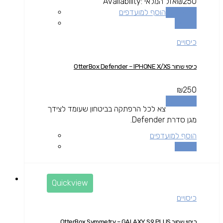
250
₪
אזל המלאי
Availability:
מידע נוסף
הוסף למועדפים
השוואה
כיסויים
כיסוי שחור OtterBox Defender – IPHONE X/XS
₪
250
מידע נוסף
צא לכל הרפתקה בביטחון שעומד לצידך
מגן סדרת Defender.
הוסף למועדפים
השוואה
Quickview
כיסויים
כיסוי שחור OtterBox Symmetry – GALAXY S9 PLUS