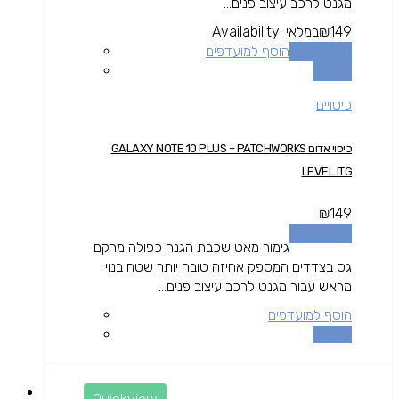
מגנט לרכב עיצוב פנים...
149
₪
במלאי
Availability:
הוספה לסל
הוסף למועדפים
השוואה
כיסויים
כיסוי אדום GALAXY NOTE 10 PLUS – PATCHWORKS
LEVEL ITG
₪
149
הוספה לסל
גימור מאט שכבת הגנה כפולה מרקם
גס בצדדים המספק אחיזה טובה יותר שטח בנוי
מראש עבור מגנט לרכב עיצוב פנים...
הוסף למועדפים
השוואה