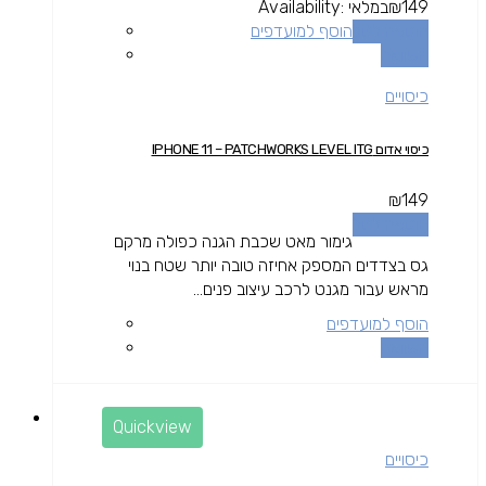
149
₪
במלאי
Availability:
הוספה לסל
הוסף למועדפים
השוואה
כיסויים
כיסוי אדום IPHONE 11 – PATCHWORKS LEVEL ITG
₪
149
הוספה לסל
גימור מאט שכבת הגנה כפולה מרקם
גס בצדדים המספק אחיזה טובה יותר שטח בנוי
מראש עבור מגנט לרכב עיצוב פנים...
הוסף למועדפים
השוואה
Quickview
כיסויים