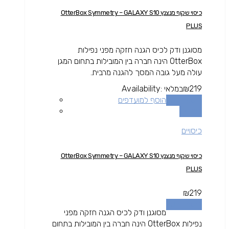
כיסוי שקוף מנצנץ OtterBox Symmetry – GALAXY S10
PLUS
מסוגנן ודק לכיס הגנה חזקה מפני נפילות
OtterBox הינה חברה בין המובילות בתחום המגן
עולה מעל גובה המסך להגנה מרבית.
219
₪
במלאי
Availability:
הוספה לסל
הוסף למועדפים
השוואה
כיסויים
כיסוי שקוף מנצנץ OtterBox Symmetry – GALAXY S10
PLUS
₪
219
הוספה לסל
מסוגנן ודק לכיס הגנה חזקה מפני
נפילות OtterBox הינה חברה בין המובילות בתחום