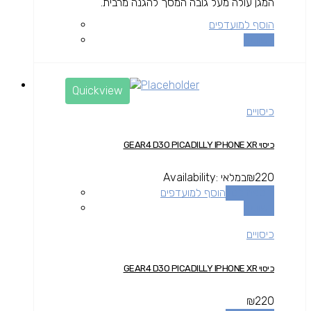
המגן עולה מעל גובה המסך להגנה מרבית.
הוסף למועדפים
השוואה
Quickview
כיסויים
כיסוי GEAR4 D3O PICADILLY IPHONE XR
220
₪
במלאי
Availability:
הוספה לסל
הוסף למועדפים
השוואה
כיסויים
כיסוי GEAR4 D3O PICADILLY IPHONE XR
₪
220