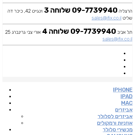
09-7739940 שלוחה 3
הרצליה
וינגייט 42, כיכר דה
שליט
sales@ifix.co.il
09-7739940 שלוחה 4
תל אביב
אורי צבי גרינברג 25
sales@ifix.co.il
IPHONE
IPAD
MAC
אביזרים
אביזרים לסלולר
אוזניות ורמקולים
מכשירי סלולר