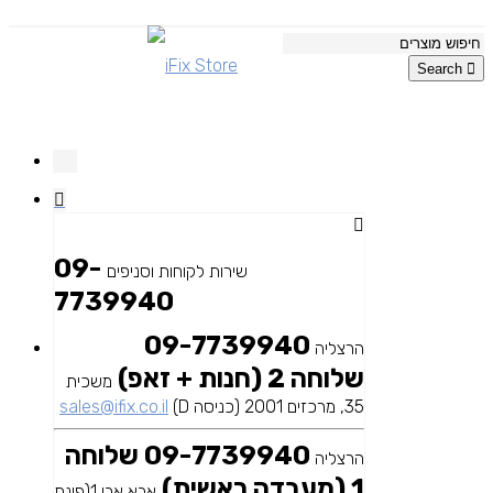
Search
09-
שירות לקוחות וסניפים
7739940
09-7739940
הרצליה
שלוחה 2 (חנות + זאפ)
משכית
35, מרכזים 2001 (כניסה D)
sales@ifix.co.il
09-7739940 שלוחה
הרצליה
1 (מעבדה ראשית)
אבא אבן 1(פינת