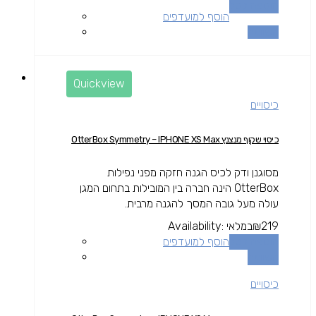
הוספה לסל
הוסף למועדפים
השוואה
Quickview
כיסויים
כיסוי שקוף מנצנץ OtterBox Symmetry – IPHONE XS Max
מסוגנן ודק לכיס הגנה חזקה מפני נפילות
OtterBox הינה חברה בין המובילות בתחום המגן
עולה מעל גובה המסך להגנה מרבית.
219
₪
במלאי
Availability:
הוספה לסל
הוסף למועדפים
השוואה
כיסויים