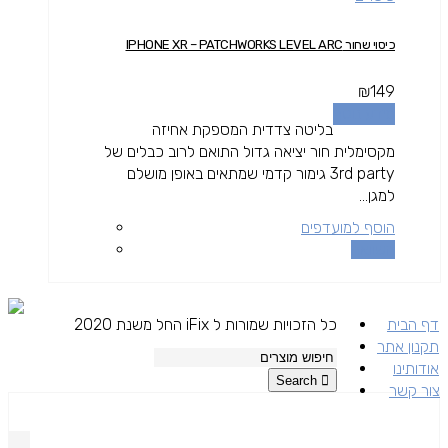
כיסוי שחור IPHONE XR – PATCHWORKS LEVEL ARC
₪
149
מידע נוסף
בליטה צדדית המספקת אחיזה
מקסימלית חור יציאה גדול התואם לרוב כבלים של
3rd party גימור קדמי שמתאים באופן מושלם
למגן...
הוסף למועדפים
השוואה
דף הבית
כל הזכויות שמורות ל iFix החל משנת 2020
תקנון אתר
אודותינו
Search
צור קשר