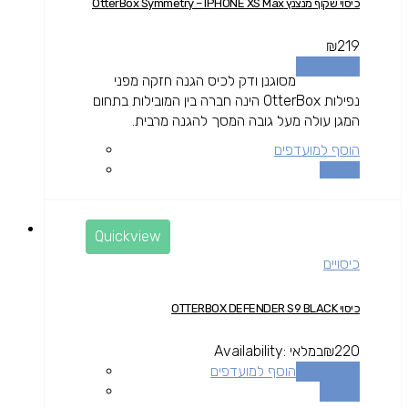
כיסוי שקוף מנצנץ OtterBox Symmetry – IPHONE XS Max
₪
219
הוספה לסל
מסוגנן ודק לכיס הגנה חזקה מפני
נפילות OtterBox הינה חברה בין המובילות בתחום
המגן עולה מעל גובה המסך להגנה מרבית.
הוסף למועדפים
השוואה
Quickview
כיסויים
כיסוי OTTERBOX DEFENDER S9 BLACK
220
₪
במלאי
Availability:
הוספה לסל
הוסף למועדפים
השוואה