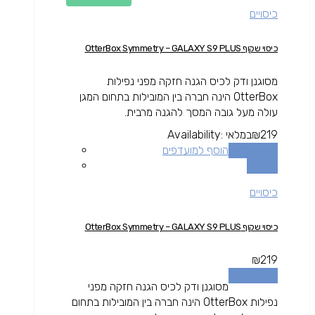
כיסויים
כיסוי שקוף OtterBox Symmetry – GALAXY S9 PLUS
מסוגנן ודק לכיס הגנה חזקה מפני נפילות
OtterBox הינה חברה בין המובילות בתחום המגן
עולה מעל גובה המסך להגנה מרבית.
219
₪
במלאי
Availability:
הוספה לסל
הוסף למועדפים
השוואה
כיסויים
כיסוי שקוף OtterBox Symmetry – GALAXY S9 PLUS
₪
219
הוספה לסל
מסוגנן ודק לכיס הגנה חזקה מפני
נפילות OtterBox הינה חברה בין המובילות בתחום