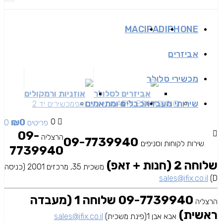
MAC
IPAD
IPHONE
אביזרים
מכשירי סלולר
אביזרים לסלולר
אוזניות ורמקולים
שירותי מעבדה
כבלים ומתאמים
SAMSUNG
APPLE
מכשירים זאפ
מכשירים יד 2
₪
0
0
0 פריטים
09-
הרצליה
09-7739940
שירות לקוחות וסניפים
7739940
שלוחה 2 (חנות + זאפ)
משכית 35, מרכזים 2001 (כניסה
sales@ifix.co.il
D)
09-7739940 שלוחה 1 (מעבדה
הרצליה
ראשית)
אבא אבן 1(פינת משכית)
sales@ifix.co.il