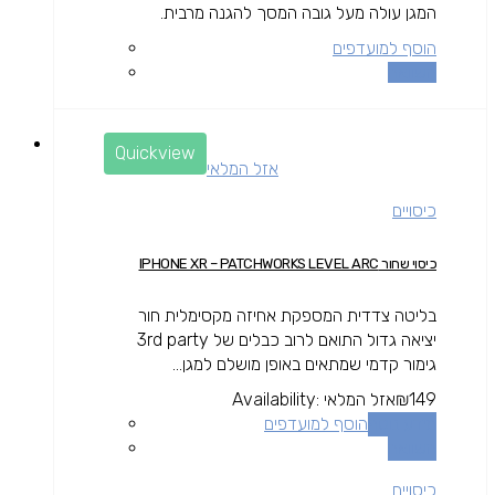
המגן עולה מעל גובה המסך להגנה מרבית.
הוסף למועדפים
השוואה
Quickview
אזל המלאי
כיסויים
כיסוי שחור IPHONE XR – PATCHWORKS LEVEL ARC
בליטה צדדית המספקת אחיזה מקסימלית חור
יציאה גדול התואם לרוב כבלים של 3rd party
גימור קדמי שמתאים באופן מושלם למגן...
149
₪
אזל המלאי
Availability:
מידע נוסף
הוסף למועדפים
השוואה
כיסויים