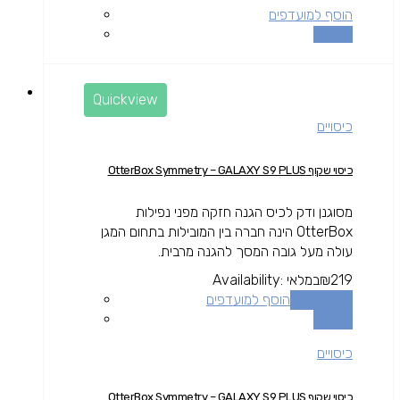
הוסף למועדפים
השוואה
Quickview
כיסויים
כיסוי שקוף OtterBox Symmetry – GALAXY S9 PLUS
מסוגנן ודק לכיס הגנה חזקה מפני נפילות
OtterBox הינה חברה בין המובילות בתחום המגן
עולה מעל גובה המסך להגנה מרבית.
219
₪
במלאי
Availability:
הוספה לסל
הוסף למועדפים
השוואה
כיסויים
כיסוי שקוף OtterBox Symmetry – GALAXY S9 PLUS