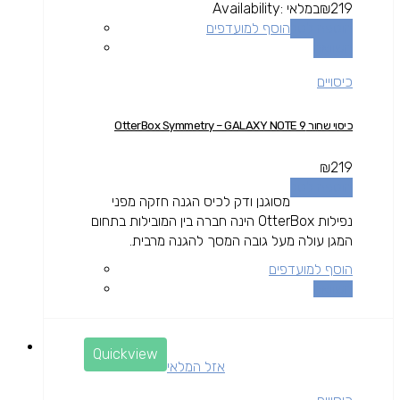
219
₪
במלאי
Availability:
הוספה לסל
הוסף למועדפים
השוואה
כיסויים
כיסוי שחור OtterBox Symmetry – GALAXY NOTE 9
₪
219
הוספה לסל
מסוגנן ודק לכיס הגנה חזקה מפני
נפילות OtterBox הינה חברה בין המובילות בתחום
המגן עולה מעל גובה המסך להגנה מרבית.
הוסף למועדפים
השוואה
Quickview
אזל המלאי