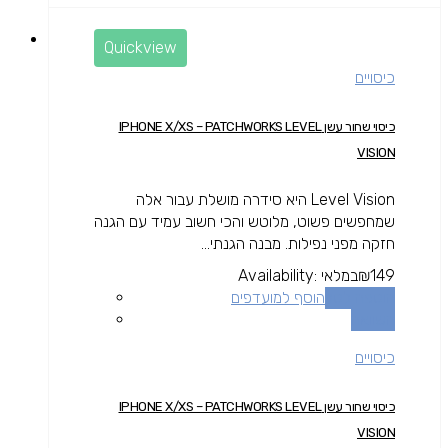
Quickview
כיסויים
כיסוי שחור עשן IPHONE X/XS – PATCHWORKS LEVEL
VISION
Level Vision היא סידרה מושלת עבור אלה
שמחפשים פשוט, מלוטש והכי חשוב עמיד עם הגנה
חזקה מפני נפילות. מבנה הגנתי...
149
₪
במלאי
Availability:
הוספה לסל
הוסף למועדפים
השוואה
כיסויים
כיסוי שחור עשן IPHONE X/XS – PATCHWORKS LEVEL
VISION