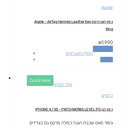
Apple
כיסוי חום הרמס Apple – AirTag Hermès Leather Key
Ring
₪
1,990
הוספה לסל
הוסף למועדפים
השוואה
Quickview
אזל המלאי
כיסויים
כיסוי לבן IPHONE X / XS – PATCHWORKS LEVEL ITG
גימור מאט שכבת הגנה כפולה מרקם גס בצדדים