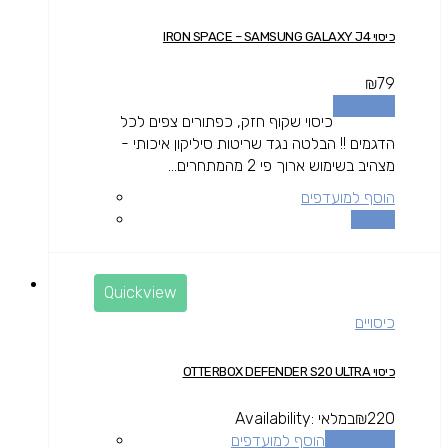
כיסוי IRON SPACE – SAMSUNG GALAXY J4
₪
79
מידע נוסף
כיסוי שקוף חזק, כפתורים צפים לכל
הדגמים !! הבלטה נגד שריטות סיליקון איכותי -
מצהיב בשימוש ארוך פי 2 מהמתחרים...
הוסף למועדפים
השוואה
Quickview
כיסויים
כיסוי OTTERBOX DEFENDER S20 ULTRA
220
₪
במלאי
Availability:
הוספה לסל
הוסף למועדפים