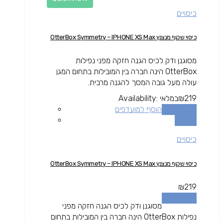
כיסויים
כיסוי שקוף מנצנץ OtterBox Symmetry – IPHONE XS Max
מסוגנן ודק לכיס הגנה חזקה מפני נפילות
OtterBox הינה חברה בין המובילות בתחום המגן
עולה מעל גובה המסך להגנה מרבית.
219
₪
במלאי
Availability:
הוספה לסל
הוסף למועדפים
השוואה
כיסויים
כיסוי שקוף מנצנץ OtterBox Symmetry – IPHONE XS Max
₪
219
הוספה לסל
מסוגנן ודק לכיס הגנה חזקה מפני
נפילות OtterBox הינה חברה בין המובילות בתחום