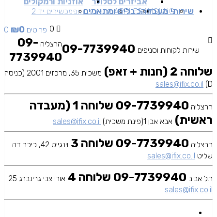
אביזרים לסלולר
אוזניות ורמקולים
שירותי מעבדה
כבלים ומתאמים
SAMSUNG
APPLE
מכשירים זאפ
מכשירים יד 2
₪
0
0
0 פריטים
09-
הרצליה
09-7739940
שירות לקוחות וסניפים
7739940
שלוחה 2 (חנות + זאפ)
משכית 35, מרכזים 2001 (כניסה
sales@ifix.co.il
D)
09-7739940 שלוחה 1 (מעבדה
הרצליה
ראשית)
אבא אבן 1(פינת משכית)
sales@ifix.co.il
09-7739940 שלוחה 3
הרצליה
וינגייט 42, כיכר דה
שליט
sales@ifix.co.il
09-7739940 שלוחה 4
תל אביב
אורי צבי גרינברג 25
sales@ifix.co.il