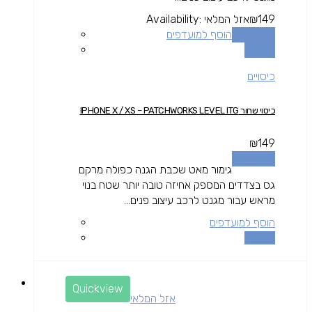
149
₪
אזל המלאי
Availability:
מידע נוסף
הוסף למועדפים
השוואה
כיסויים
כיסוי שחור IPHONE X / XS – PATCHWORKS LEVEL ITG
₪
149
מידע נוסף
גימור מאט שכבת הגנה כפולה מרקם
גס בצדדים המספק אחיזה טובה יותר שטח בנוי
מראש עבור מגנט לרכב עיצוב פנים...
הוסף למועדפים
השוואה
Quickview
אזל המלאי