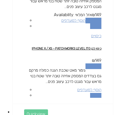
המספק אחיזה טובה יותר שטח בנוי מראש עבור
מגנט לרכב עיצוב פנים...
149
₪
אזל המלאי
Availability:
מידע נוסף
הוסף למועדפים
השוואה
כיסויים
כיסוי לבן IPHONE X / XS – PATCHWORKS LEVEL ITG
₪
149
מידע נוסף
גימור מאט שכבת הגנה כפולה מרקם
גס בצדדים המספק אחיזה טובה יותר שטח בנוי
מראש עבור מגנט לרכב עיצוב פנים...
הוסף למועדפים
השוואה
Quickview