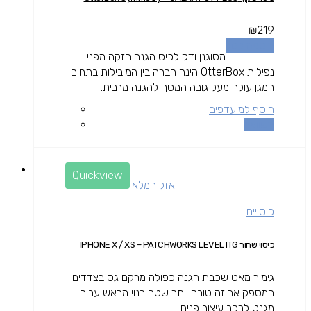
₪
219
הוספה לסל
מסוגנן ודק לכיס הגנה חזקה מפני
נפילות OtterBox הינה חברה בין המובילות בתחום
המגן עולה מעל גובה המסך להגנה מרבית.
הוסף למועדפים
השוואה
Quickview
אזל המלאי
כיסויים
כיסוי שחור IPHONE X / XS – PATCHWORKS LEVEL ITG
גימור מאט שכבת הגנה כפולה מרקם גס בצדדים
המספק אחיזה טובה יותר שטח בנוי מראש עבור
מגנט לרכב עיצוב פנים...