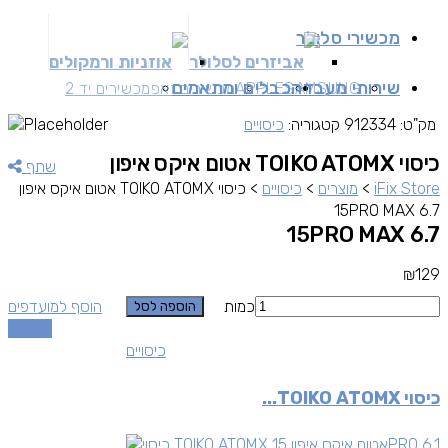
מכשירי סלולר
אביזרים לסלולר
אוזניות ורמקולים
שירותי מעבדה
כבלים ומתאמים
SAMSUNG
APPLE
מכשירים זאפ
מכשירים יד 2
מק"ט:
912334
קטגוריה:
כיסויים
כיסוי TOIKO ATOMX אטום איקס איפון
שתף
iFix Store
>
מוצרים
>
כיסויים
>
כיסוי TOIKO ATOMX אטום איקס איפון
15PRO MAX 6.7
15PRO MAX 6.7
₪
129
כמות
הוסף למועדפים
הוספה לסל
השוואה
כיסויים
כיסוי TOIKO ATOMX...