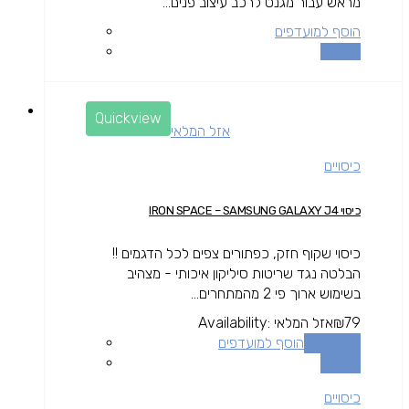
מראש עבור מגנט לרכב עיצוב פנים...
הוסף למועדפים
השוואה
Quickview
אזל המלאי
כיסויים
כיסוי IRON SPACE – SAMSUNG GALAXY J4
כיסוי שקוף חזק, כפתורים צפים לכל הדגמים !!
הבלטה נגד שריטות סיליקון איכותי - מצהיב
בשימוש ארוך פי 2 מהמתחרים...
79
₪
אזל המלאי
Availability:
מידע נוסף
הוסף למועדפים
השוואה
כיסויים