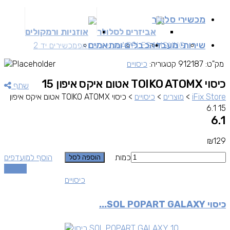
מכשירי סלולר
אביזרים לסלולר
אוזניות ורמקולים
שירותי מעבדה
כבלים ומתאמים
SAMSUNG
APPLE
מכשירים זאפ
מכשירים יד 2
מק"ט:
912187
קטגוריה:
כיסויים
כיסוי TOIKO ATOMX אטום איקס איפון 15
שתף
iFix Store
>
מוצרים
>
כיסויים
>
כיסוי TOIKO ATOMX אטום איקס איפון
15 6.1
6.1
₪
129
כמות
הוסף למועדפים
הוספה לסל
השוואה
כיסויים
כיסוי SOL POPART GALAXY...