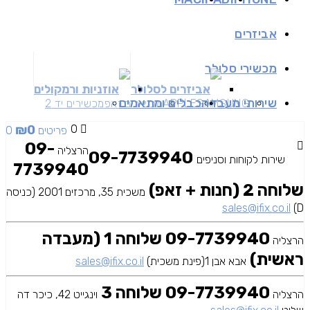
אביזרים
מכשירי סלולר
אביזרים לסלולר
אוזניות ורמקולים
שירותי מעבדה
כבלים ומתאמים
SAMSUNG
APPLE
מכשירים זאפ
מכשירים יד 2
₪
0
0
0 פריטים
09-
הרצליה
09-7739940
שירות לקוחות וסניפים
7739940
שלוחה 2 (חנות + זאפ)
משכית 35, מרכזים 2001 (כניסה
sales@ifix.co.il
D)
09-7739940 שלוחה 1 (מעבדה
הרצליה
ראשית)
אבא אבן 1(פינת משכית)
sales@ifix.co.il
09-7739940 שלוחה 3
הרצליה
וינגייט 42, כיכר דה