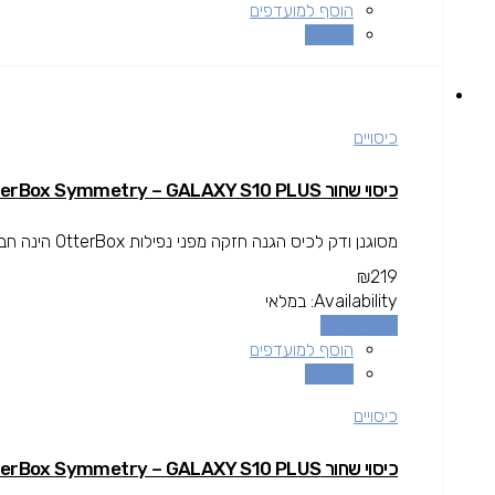
הוסף למועדפים
השוואה
כיסויים
כיסוי שחור OtterBox Symmetry – GALAXY S10 PLUS
מסוגנן ודק לכיס הגנה חזקה מפני נפילות OtterBox הינה חברה בין המובילות בתחום המגן עולה מעל גובה המסך להגנה מרבית.
₪
219
Availability:
במלאי
הוספה לסל
הוסף למועדפים
השוואה
כיסויים
כיסוי שחור OtterBox Symmetry – GALAXY S10 PLUS