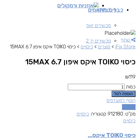
אוזניות ורמקולים
כבלים ומתאמים
APPLE
מכשירים זאפ
שתף
מכשירים יד 2
iFix Store
>
מוצרים
>
כיסויים
>
כיסוי TOIKO איקס איפון 15MAX 6.7
כיסוי TOIKO איקס איפון 15MAX 6.7
₪
119
כמות
הוספה לסל
הוסף למועדפים
השוואה
מק"ט:
912180
קטגוריה:
כיסויים
כיסויים
כיסוי TOIKO איקס...