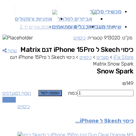
מכשירי סלולר
אביזרים לסלולר
אוזניות ורמקולים
שירותי מעבדה
כבלים ומתאמים
SAMSUNG
APPLE
מכשירים זאפ
מכשירים יד 2
מק"ט:
913020
קטגוריה:
כיסויים
כיסוי Skech ל iPhone 15Pro דגם Matrix
שתף
iFix Store
>
מוצרים
>
כיסויים
>
כיסוי Skech ל iPhone 15Pro דגם
Matrix Snow Spark
Snow Spark
₪
149
כמות
הוסף למועדפים
הוספה לסל
השוואה
כיסויים
כיסוי Skech ל iPhone...