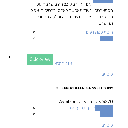
דגם דק, המגן בצורה מושלמת על
הסמארטפון בעוד מאפשר לאחסן כרטיסים ואפילו
מזומן בכיסוי. צורה חיצונית רזה וחלקה הנותנת
תחושה...
הוסף למועדפים
השוואה
Quickview
אזל המלאי
כיסויים
כיסוי OTTERBOX DEFENDER S9 PLUS
220
₪
אזל המלאי
Availability:
מידע נוסף
הוסף למועדפים
השוואה
כיסויים