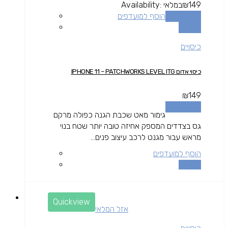
149
₪
במלאי
Availability:
הוספה לסל
הוסף למועדפים
השוואה
כיסויים
כיסוי אדום IPHONE 11 – PATCHWORKS LEVEL ITG
₪
149
הוספה לסל
גימור מאט שכבת הגנה כפולה מרקם
גס בצדדים המספק אחיזה טובה יותר שטח בנוי
מראש עבור מגנט לרכב עיצוב פנים...
הוסף למועדפים
השוואה
Quickview
אזל המלאי