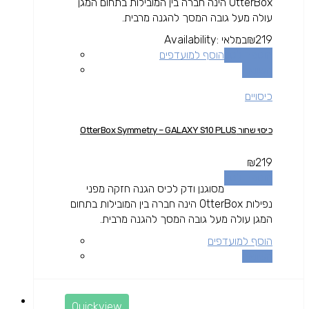
OtterBox הינה חברה בין המובילות בתחום המגן
עולה מעל גובה המסך להגנה מרבית.
219
₪
במלאי
Availability:
הוספה לסל
הוסף למועדפים
השוואה
כיסויים
כיסוי שחור OtterBox Symmetry – GALAXY S10 PLUS
₪
219
הוספה לסל
מסוגנן ודק לכיס הגנה חזקה מפני
נפילות OtterBox הינה חברה בין המובילות בתחום
המגן עולה מעל גובה המסך להגנה מרבית.
הוסף למועדפים
השוואה
Quickview