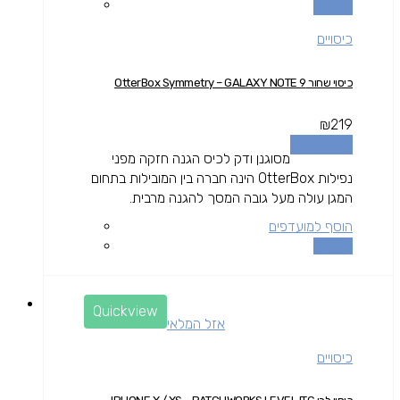
השוואה
כיסויים
כיסוי שחור OtterBox Symmetry – GALAXY NOTE 9
₪
219
הוספה לסל
מסוגנן ודק לכיס הגנה חזקה מפני
נפילות OtterBox הינה חברה בין המובילות בתחום
המגן עולה מעל גובה המסך להגנה מרבית.
הוסף למועדפים
השוואה
Quickview
אזל המלאי
כיסויים