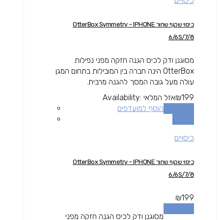
כיסויים
כיסוי שקוף שחור OtterBox Symmetry – IPHONE
6/6S/7/8
מסוגנן ודק לכיס הגנה חזקה מפני נפילות
OtterBox הינה חברה בין המובילות בתחום המגן
עולה מעל גובה המסך להגנה מרבית.
199
₪
אזל המלאי
Availability:
מידע נוסף
הוסף למועדפים
השוואה
כיסויים
כיסוי שקוף שחור OtterBox Symmetry – IPHONE
6/6S/7/8
₪
199
מידע נוסף
מסוגנן ודק לכיס הגנה חזקה מפני