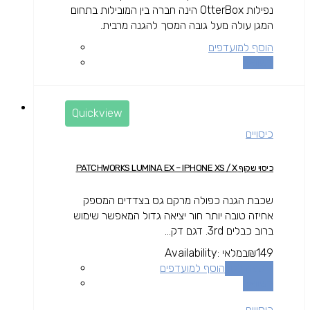
נפילות OtterBox הינה חברה בין המובילות בתחום
המגן עולה מעל גובה המסך להגנה מרבית.
הוסף למועדפים
השוואה
Quickview
כיסויים
כיסוי שקוף PATCHWORKS LUMINA EX – IPHONE XS / X
שכבת הגנה כפולה מרקם גס בצדדים המספק
אחיזה טובה יותר חור יציאה גדול המאפשר שימוש
ברוב כבלים 3rd. דגם דק...
149
₪
במלאי
Availability:
הוספה לסל
הוסף למועדפים
השוואה
כיסויים