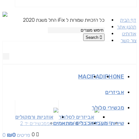
דף הבית
כל הזכויות שמורות ל iFix החל משנת 2020
תקנון אתר
אודותינו
Search
צור קשר
MAC
IPAD
IPHONE
אביזרים
מכשירי סלולר
אביזרים לסלולר
אוזניות ורמקולים
שירותי מעבדה
כבלים ומתאמים
SAMSUNG
APPLE
מכשירים זאפ
מכשירים יד 2
₪
0
0
0 פריטים