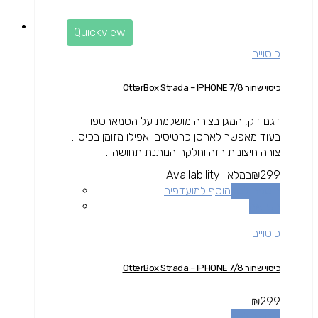
Quickview
כיסויים
כיסוי שחור OtterBox Strada – IPHONE 7/8
דגם דק, המגן בצורה מושלמת על הסמארטפון
בעוד מאפשר לאחסן כרטיסים ואפילו מזומן בכיסוי.
צורה חיצונית רזה וחלקה הנותנת תחושה...
299
₪
במלאי
Availability:
הוספה לסל
הוסף למועדפים
השוואה
כיסויים
כיסוי שחור OtterBox Strada – IPHONE 7/8
₪
299
הוספה לסל