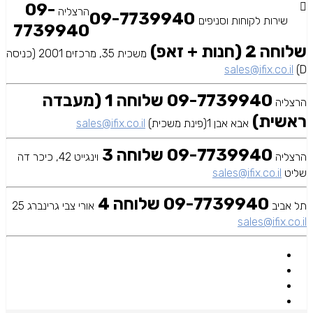
09-
הרצליה
09-7739940
שירות לקוחות וסניפים
7739940
שלוחה 2 (חנות + זאפ)
משכית 35, מרכזים 2001 (כניסה
sales@ifix.co.il
D)
09-7739940 שלוחה 1 (מעבדה
הרצליה
ראשית)
אבא אבן 1(פינת משכית)
sales@ifix.co.il
09-7739940 שלוחה 3
הרצליה
וינגייט 42, כיכר דה
שליט
sales@ifix.co.il
09-7739940 שלוחה 4
תל אביב
אורי צבי גרינברג 25
sales@ifix.co.il