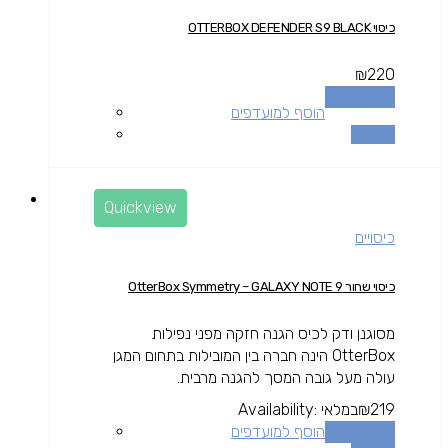
כיסוי OTTERBOX DEFENDER S9 BLACK
₪
220
הוספה לסל
הוסף למועדפים
השוואה
Quickview
כיסויים
כיסוי שחור OtterBox Symmetry – GALAXY NOTE 9
מסוגנן ודק לכיס הגנה חזקה מפני נפילות
OtterBox הינה חברה בין המובילות בתחום המגן
עולה מעל גובה המסך להגנה מרבית.
219
₪
במלאי
Availability:
הוספה לסל
הוסף למועדפים