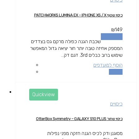
כיסוי שקוף PATCHWORKS LUMINA EX – IPHONE XS / X
₪
149
הוספה לסל
שכבת הגנה כפולה מרקם גס בצדדים
המספק אחיזה טובה יותר חור יציאה גדול המאפשר
שימוש ברוב כבלים 3rd. דגם דק...
הוסף למועדפים
השוואה
Quickview
כיסויים
כיסוי שחור OtterBox Symmetry – GALAXY S10 PLUS
מסוגנן ודק לכיס הגנה חזקה מפני נפילות