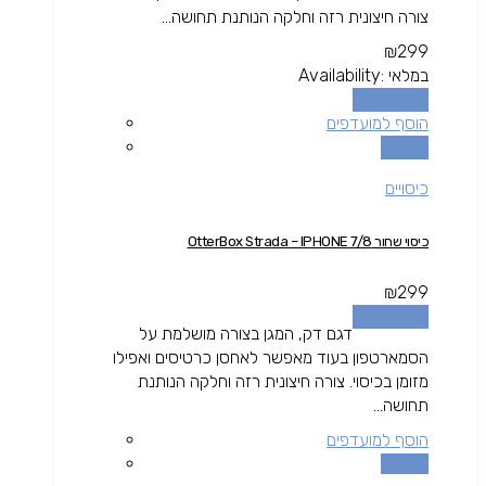
צורה חיצונית רזה וחלקה הנותנת תחושה...
₪
299
במלאי
Availability:
הוספה לסל
הוסף למועדפים
השוואה
כיסויים
כיסוי שחור OtterBox Strada – IPHONE 7/8
₪
299
הוספה לסל
דגם דק, המגן בצורה מושלמת על
הסמארטפון בעוד מאפשר לאחסן כרטיסים ואפילו
מזומן בכיסוי. צורה חיצונית רזה וחלקה הנותנת
תחושה...
הוסף למועדפים
השוואה