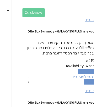
Quickview
כיסויים
כיסוי שחור OtterBox Symmetry – GALAXY S10 PLUS
מסוגנן ודק לכיס הגנה חזקה מפני נפילות
OtterBox הינה חברה בין המובילות בתחום המגן
עולה מעל גובה המסך להגנה מרבית.
₪
219
במלאי
Availability:
הוספה לסל
הוסף למועדפים
השוואה
כיסויים
כיסוי שחור OtterBox Symmetry – GALAXY S10 PLUS