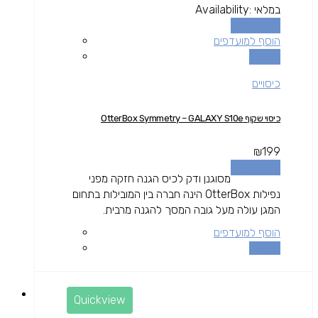
במלאי
Availability:
הוספה לסל
הוסף למועדפים
השוואה
כיסויים
כיסוי שקוף OtterBox Symmetry – GALAXY S10e
₪
199
הוספה לסל
מסוגנן ודק לכיס הגנה חזקה מפני
נפילות OtterBox הינה חברה בין המובילות בתחום
המגן עולה מעל גובה המסך להגנה מרבית.
הוסף למועדפים
השוואה
Quickview