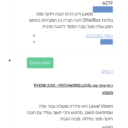
₪
219
הוספה לסל
מסוגנן ודק לכיס הגנה חזקה מפני
נפילות OtterBox הינה חברה בין המובילות בתחום
המגן עולה מעל גובה המסך להגנה מרבית.
הוסף למועדפים
השוואה
Quickview
כיסויים
כיסוי שחור עשן IPHONE X/XS – PATCHWORKS LEVEL
VISION
Level Vision היא סידרה מושלת עבור אלה
שמחפשים פשוט, מלוטש והכי חשוב עמיד עם הגנה
חזקה מפני נפילות. מבנה הגנתי...
₪
149