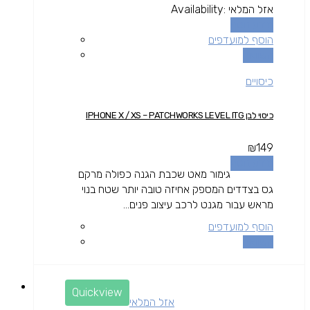
אזל המלאי
Availability:
מידע נוסף
הוסף למועדפים
השוואה
כיסויים
כיסוי לבן IPHONE X / XS – PATCHWORKS LEVEL ITG
₪
149
מידע נוסף
גימור מאט שכבת הגנה כפולה מרקם
גס בצדדים המספק אחיזה טובה יותר שטח בנוי
מראש עבור מגנט לרכב עיצוב פנים...
הוסף למועדפים
השוואה
Quickview
אזל המלאי