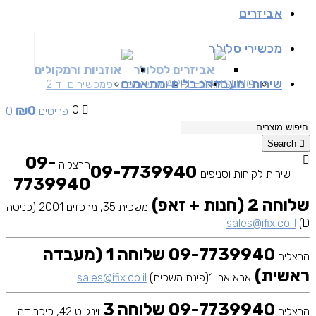
אביזרים
מכשירי סלולר
אביזרים לסלולר
אוזניות ורמקולים
שירותי מעבדה
כבלים ומתאמים
SAMSUNG
APPLE
מכשירים זאפ
מכשירים יד 2
₪
0
0
0 פריטים
Search
09-
הרצליה
09-7739940
שירות לקוחות וסניפים
7739940
שלוחה 2 (חנות + זאפ)
משכית 35, מרכזים 2001 (כניסה
sales@ifix.co.il
D)
09-7739940 שלוחה 1 (מעבדה
הרצליה
ראשית)
אבא אבן 1(פינת משכית)
sales@ifix.co.il
09-7739940 שלוחה 3
הרצליה
וינגייט 42, כיכר דה