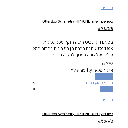
כיסויים
כיסוי שקוף שחור OtterBox Symmetry – IPHONE
6/6S/7/8
מסוגנן ודק לכיס הגנה חזקה מפני נפילות
OtterBox הינה חברה בין המובילות בתחום המגן
עולה מעל גובה המסך להגנה מרבית.
₪
199
אזל המלאי
Availability:
מידע נוסף
הוסף למועדפים
השוואה
כיסויים
כיסוי שקוף שחור OtterBox Symmetry – IPHONE
6/6S/7/8