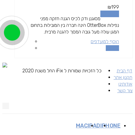
₪
199
מידע נוסף
מסוגנן ודק לכיס הגנה חזקה מפני
נפילות OtterBox הינה חברה בין המובילות בתחום
המגן עולה מעל גובה המסך להגנה מרבית.
הוסף למועדפים
השוואה
דף הבית
כל הזכויות שמורות ל iFix החל משנת 2020
תקנון אתר
אודותינו
צור קשר
MAC
IPAD
IPHONE