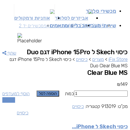
מכשירי סלולר
אביזרים לסלולר
אוזניות ורמקולים
שירותי מעבדה
כבלים ומתאמים
SAMSUNG
APPLE
מכשירים זאפ
מכשירים יד 2
כיסוי Skech ל iPhone 15Pro דגם Duo
שתף
iFix Store
>
מוצרים
>
כיסויים
>
כיסוי Skech ל iPhone 15Pro דגם
Duo Clear Blue MS
Clear Blue MS
₪
149
כמות
הוסף למועדפים
הוספה לסל
השוואה
מק"ט:
913019
קטגוריה:
כיסויים
כיסויים
כיסוי Skech ל iPhone...