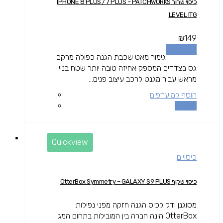
כיסוי שחור IPHONE 8 PLUS / 7 PLUS – PATCHWORKS
LEVEL ITG
₪
149
מידע נוסף
גימור מאט שכבת הגנה כפולה מרקם
גס בצדדים המספק אחיזה טובה יותר שטח בנוי
מראש עבור מגנט לרכב עיצוב פנים...
הוסף למועדפים
השוואה
Quickview
כיסויים
כיסוי שקוף OtterBox Symmetry – GALAXY S9 PLUS
מסוגנן ודק לכיס הגנה חזקה מפני נפילות
OtterBox הינה חברה בין המובילות בתחום המגן