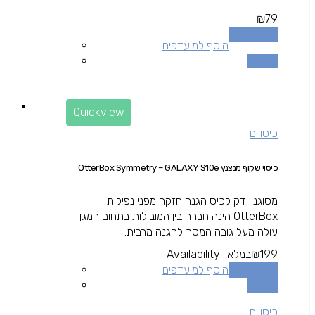
₪
79
הוספה לסל
הוסף למועדפים
השוואה
Quickview
כיסויים
כיסוי שקוף מנצנץ OtterBox Symmetry – GALAXY S10e
מסוגנן ודק לכיס הגנה חזקה מפני נפילות
OtterBox הינה חברה בין המובילות בתחום המגן
עולה מעל גובה המסך להגנה מרבית.
199
₪
במלאי
Availability:
הוספה לסל
הוסף למועדפים
השוואה
כיסויים