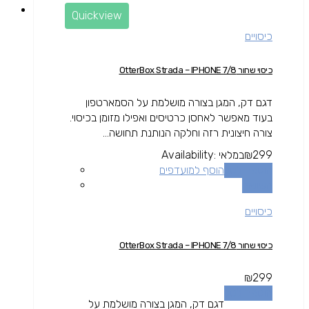
Quickview
כיסויים
כיסוי שחור OtterBox Strada – IPHONE 7/8
דגם דק, המגן בצורה מושלמת על הסמארטפון
בעוד מאפשר לאחסן כרטיסים ואפילו מזומן בכיסוי.
צורה חיצונית רזה וחלקה הנותנת תחושה...
299
₪
במלאי
Availability:
הוספה לסל
הוסף למועדפים
השוואה
כיסויים
כיסוי שחור OtterBox Strada – IPHONE 7/8
₪
299
הוספה לסל
דגם דק, המגן בצורה מושלמת על