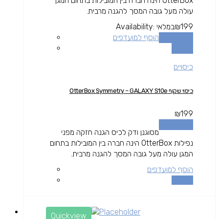
OtterBox הינה חברה בין המובילות בתחום המגן
עולה מעל גובה המסך להגנה מרבית.
199
₪
במלאי
Availability:
הוספה לסל
הוסף למועדפים
השוואה
כיסויים
כיסוי שקוף OtterBox Symmetry – GALAXY S10e
₪
199
הוספה לסל
מסוגנן ודק לכיס הגנה חזקה מפני
נפילות OtterBox הינה חברה בין המובילות בתחום
המגן עולה מעל גובה המסך להגנה מרבית.
הוסף למועדפים
השוואה
Quickview