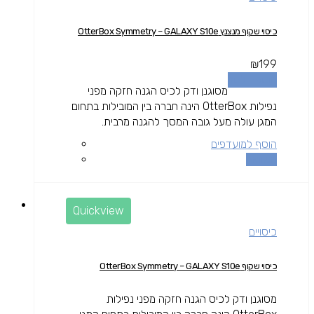
כיסוי שקוף מנצנץ OtterBox Symmetry – GALAXY S10e
₪
199
הוספה לסל
מסוגנן ודק לכיס הגנה חזקה מפני
נפילות OtterBox הינה חברה בין המובילות בתחום
המגן עולה מעל גובה המסך להגנה מרבית.
הוסף למועדפים
השוואה
Quickview
כיסויים
כיסוי שקוף OtterBox Symmetry – GALAXY S10e
מסוגנן ודק לכיס הגנה חזקה מפני נפילות