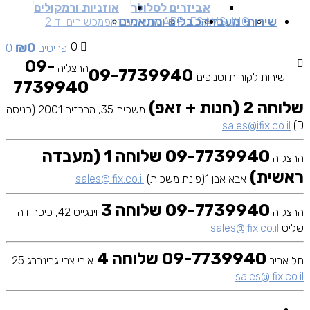
אביזרים לסלולר
אוזניות ורמקולים
שירותי מעבדה
כבלים ומתאמים
SAMSUNG
APPLE
מכשירים זאפ
מכשירים יד 2
₪
0
0
0 פריטים
09-
הרצליה
09-7739940
שירות לקוחות וסניפים
7739940
שלוחה 2 (חנות + זאפ)
משכית 35, מרכזים 2001 (כניסה
sales@ifix.co.il
D)
09-7739940 שלוחה 1 (מעבדה
הרצליה
ראשית)
אבא אבן 1(פינת משכית)
sales@ifix.co.il
09-7739940 שלוחה 3
הרצליה
וינגייט 42, כיכר דה
שליט
sales@ifix.co.il
09-7739940 שלוחה 4
תל אביב
אורי צבי גרינברג 25
sales@ifix.co.il