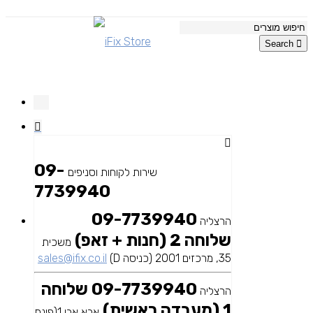
Search
09-
שירות לקוחות וסניפים
7739940
09-7739940
הרצליה
שלוחה 2 (חנות + זאפ)
משכית
35, מרכזים 2001 (כניסה D)
sales@ifix.co.il
09-7739940 שלוחה
הרצליה
1 (מעבדה ראשית)
אבא אבן 1(פינת