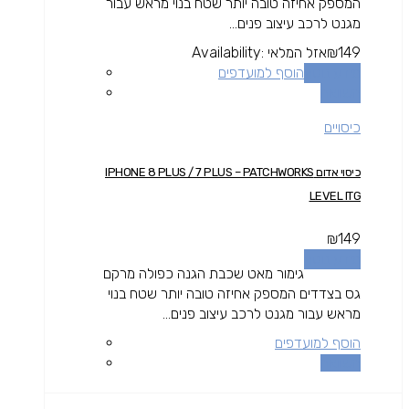
המספק אחיזה טובה יותר שטח בנוי מראש עבור
מגנט לרכב עיצוב פנים...
149
₪
אזל המלאי
Availability:
מידע נוסף
הוסף למועדפים
השוואה
כיסויים
כיסוי אדום IPHONE 8 PLUS / 7 PLUS – PATCHWORKS
LEVEL ITG
₪
149
מידע נוסף
גימור מאט שכבת הגנה כפולה מרקם
גס בצדדים המספק אחיזה טובה יותר שטח בנוי
מראש עבור מגנט לרכב עיצוב פנים...
הוסף למועדפים
השוואה