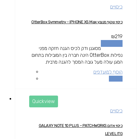
כיסויים
כיסוי שקוף מנצנץ OtterBox Symmetry – IPHONE XS Max
₪
219
הוספה לסל
מסוגנן ודק לכיס הגנה חזקה מפני
נפילות OtterBox הינה חברה בין המובילות בתחום
המגן עולה מעל גובה המסך להגנה מרבית.
הוסף למועדפים
השוואה
Quickview
כיסויים
כיסוי אדום GALAXY NOTE 10 PLUS – PATCHWORKS
LEVEL ITG