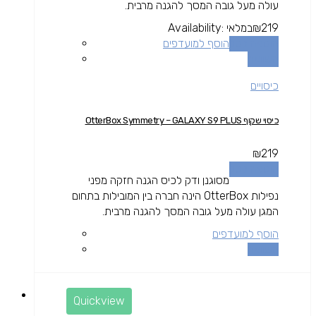
עולה מעל גובה המסך להגנה מרבית.
219
₪
במלאי
Availability:
הוספה לסל
הוסף למועדפים
השוואה
כיסויים
כיסוי שקוף OtterBox Symmetry – GALAXY S9 PLUS
₪
219
הוספה לסל
מסוגנן ודק לכיס הגנה חזקה מפני
נפילות OtterBox הינה חברה בין המובילות בתחום
המגן עולה מעל גובה המסך להגנה מרבית.
הוסף למועדפים
השוואה
Quickview