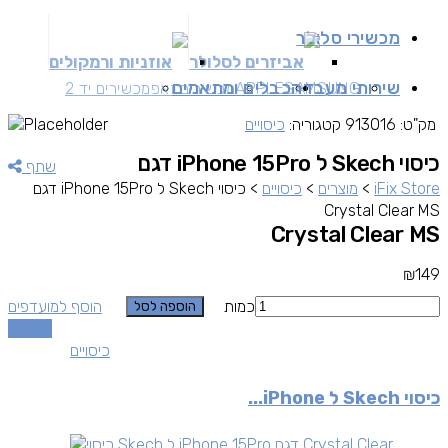
מכשירי סלולר
אביזרים לסלולר
אוזניות ורמקולים
שירותי מעבדה
כבלים ומתאמים
SAMSUNG
APPLE
מכשירים זאפ
מכשירים יד 2
מק"ט:
913016
קטגוריה:
כיסויים
כיסוי Skech ל iPhone 15Pro דגם
שתף
iFix Store
>
מוצרים
>
כיסויים
>
כיסוי Skech ל iPhone 15Pro דגם
Crystal Clear MS
Crystal Clear MS
₪
149
כמות
הוסף למועדפים
הוספה לסל
השוואה
כיסויים
כיסוי Skech ל iPhone...