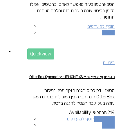
הסמארטפון בעוד מאפשר לאחסן כרטיסים ואפילו
מזומן בכיסוי. צורה חיצונית רזה וחלקה הנותנת
תחושה...
הוסף למועדפים
השוואה
Quickview
כיסויים
כיסוי שקוף מנצנץ OtterBox Symmetry – IPHONE XS Max
מסוגנן ודק לכיס הגנה חזקה מפני נפילות
OtterBox הינה חברה בין המובילות בתחום המגן
עולה מעל גובה המסך להגנה מרבית.
219
₪
במלאי
Availability:
הוספה לסל
הוסף למועדפים
השוואה