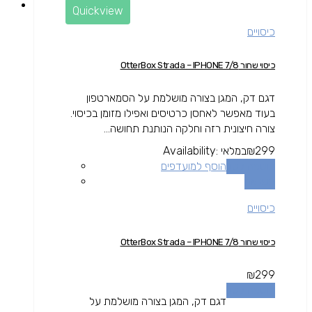
Quickview
כיסויים
כיסוי שחור OtterBox Strada – IPHONE 7/8
דגם דק, המגן בצורה מושלמת על הסמארטפון
בעוד מאפשר לאחסן כרטיסים ואפילו מזומן בכיסוי.
צורה חיצונית רזה וחלקה הנותנת תחושה...
299
₪
במלאי
Availability:
הוספה לסל
הוסף למועדפים
השוואה
כיסויים
כיסוי שחור OtterBox Strada – IPHONE 7/8
₪
299
הוספה לסל
דגם דק, המגן בצורה מושלמת על