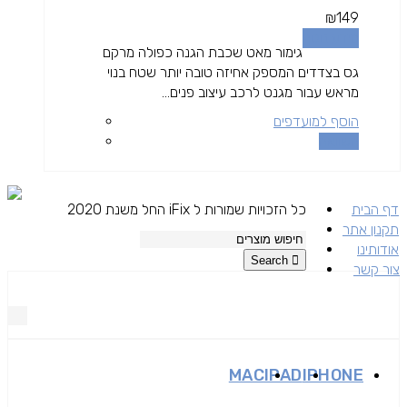
₪
149
מידע נוסף
גימור מאט שכבת הגנה כפולה מרקם
גס בצדדים המספק אחיזה טובה יותר שטח בנוי
מראש עבור מגנט לרכב עיצוב פנים...
הוסף למועדפים
השוואה
דף הבית
כל הזכויות שמורות ל iFix החל משנת 2020
תקנון אתר
אודותינו
Search
צור קשר
MAC
IPAD
IPHONE