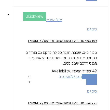
Quickview
אזל המלאי
כיסויים
כיסוי שחור IPHONE X / XS – PATCHWORKS LEVEL ITG
גימור מאט שכבת הגנה כפולה מרקם גס בצדדים
המספק אחיזה טובה יותר שטח בנוי מראש עבור
מגנט לרכב עיצוב פנים...
149
₪
אזל המלאי
Availability:
מידע נוסף
הוסף למועדפים
השוואה
כיסויים
כיסוי שחור IPHONE X / XS – PATCHWORKS LEVEL ITG