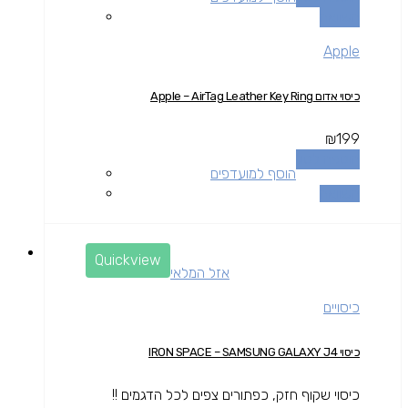
השוואה
Apple
כיסוי אדום Apple – AirTag Leather Key Ring
₪
199
הוספה לסל
הוסף למועדפים
השוואה
Quickview
אזל המלאי
כיסויים
כיסוי IRON SPACE – SAMSUNG GALAXY J4
כיסוי שקוף חזק, כפתורים צפים לכל הדגמים !!