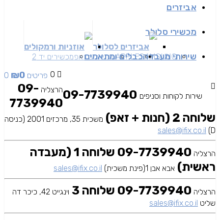
אביזרים
מכשירי סלולר
אביזרים לסלולר
אוזניות ורמקולים
שירותי מעבדה
כבלים ומתאמים
SAMSUNG
APPLE
מכשירים זאפ
מכשירים יד 2
₪
0
0
0 פריטים
09-
הרצליה
09-7739940
שירות לקוחות וסניפים
7739940
שלוחה 2 (חנות + זאפ)
משכית 35, מרכזים 2001 (כניסה
sales@ifix.co.il
D)
09-7739940 שלוחה 1 (מעבדה
הרצליה
ראשית)
אבא אבן 1(פינת משכית)
sales@ifix.co.il
09-7739940 שלוחה 3
הרצליה
וינגייט 42, כיכר דה
שליט
sales@ifix.co.il