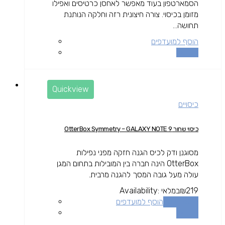
הסמארטפון בעוד מאפשר לאחסן כרטיסים ואפילו
מזומן בכיסוי. צורה חיצונית רזה וחלקה הנותנת
תחושה...
הוסף למועדפים
השוואה
Quickview
כיסויים
כיסוי שחור OtterBox Symmetry – GALAXY NOTE 9
מסוגנן ודק לכיס הגנה חזקה מפני נפילות
OtterBox הינה חברה בין המובילות בתחום המגן
עולה מעל גובה המסך להגנה מרבית.
219
₪
במלאי
Availability:
הוספה לסל
הוסף למועדפים
השוואה