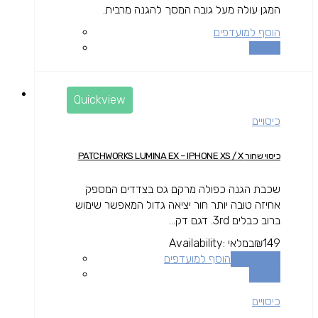
המגן עולה מעל גובה המסך להגנה מרבית.
הוסף למועדפים
השוואה
Quickview
כיסויים
כיסוי שחור PATCHWORKS LUMINA EX – IPHONE XS / X
שכבת הגנה כפולה מרקם גס בצדדים המספק
אחיזה טובה יותר חור יציאה גדול המאפשר שימוש
ברוב כבלים 3rd. דגם דק...
149
₪
במלאי
Availability:
הוספה לסל
הוסף למועדפים
השוואה
כיסויים