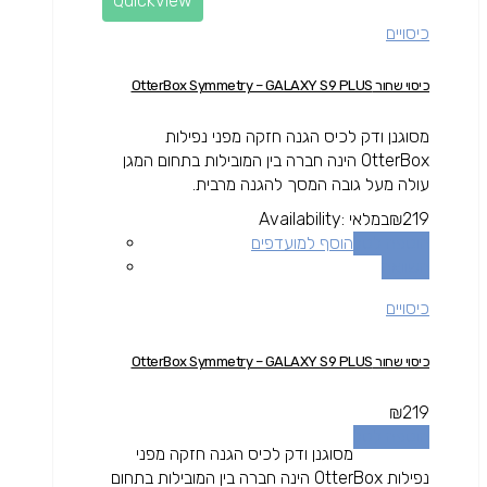
Quickview
כיסויים
כיסוי שחור OtterBox Symmetry – GALAXY S9 PLUS
מסוגנן ודק לכיס הגנה חזקה מפני נפילות
OtterBox הינה חברה בין המובילות בתחום המגן
עולה מעל גובה המסך להגנה מרבית.
219
₪
במלאי
Availability:
הוספה לסל
הוסף למועדפים
השוואה
כיסויים
כיסוי שחור OtterBox Symmetry – GALAXY S9 PLUS
₪
219
הוספה לסל
מסוגנן ודק לכיס הגנה חזקה מפני
נפילות OtterBox הינה חברה בין המובילות בתחום