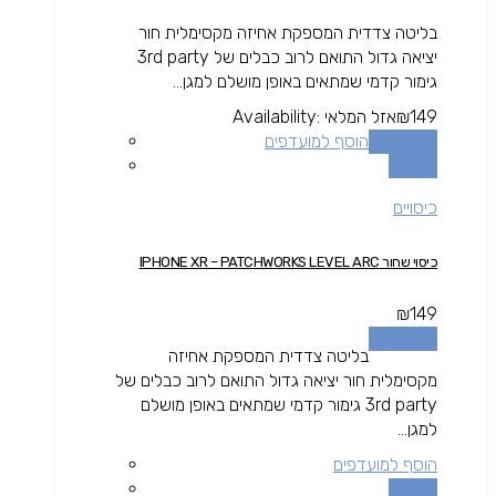
בליטה צדדית המספקת אחיזה מקסימלית חור
יציאה גדול התואם לרוב כבלים של 3rd party
גימור קדמי שמתאים באופן מושלם למגן...
149
₪
אזל המלאי
Availability:
מידע נוסף
הוסף למועדפים
השוואה
כיסויים
כיסוי שחור IPHONE XR – PATCHWORKS LEVEL ARC
₪
149
מידע נוסף
בליטה צדדית המספקת אחיזה
מקסימלית חור יציאה גדול התואם לרוב כבלים של
3rd party גימור קדמי שמתאים באופן מושלם
למגן...
הוסף למועדפים
השוואה