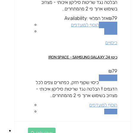
הבלטה נגד שריטות סיליקון איכותי - מצהיב
בשימוש ארוך פי 2 מהמתחרים...
79
₪
אזל המלאי
Availability:
מידע נוסף
הוסף למועדפים
השוואה
כיסויים
כיסוי IRON SPACE – SAMSUNG GALAXY J4
₪
79
מידע נוסף
כיסוי שקוף חזק, כפתורים צפים לכל
הדגמים !! הבלטה נגד שריטות סיליקון איכותי -
מצהיב בשימוש ארוך פי 2 מהמתחרים...
הוסף למועדפים
השוואה