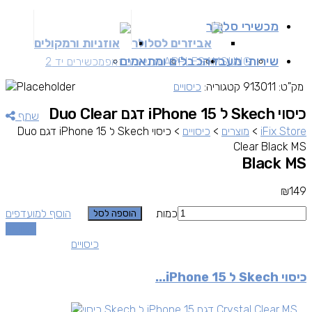
מכשירי סלולר
אביזרים לסלולר
אוזניות ורמקולים
שירותי מעבדה
כבלים ומתאמים
SAMSUNG
APPLE
מכשירים זאפ
מכשירים יד 2
מק"ט:
913011
קטגוריה:
כיסויים
כיסוי Skech ל iPhone 15 דגם Duo Clear
שתף
iFix Store
>
מוצרים
>
כיסויים
>
כיסוי Skech ל iPhone 15 דגם Duo
Clear Black MS
Black MS
₪
149
כמות
הוסף למועדפים
הוספה לסל
השוואה
כיסויים
כיסוי Skech ל iPhone 15...