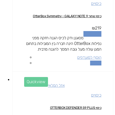
כיסויים
כיסוי שחור OtterBox Symmetry – GALAXY NOTE 9
₪
219
הוספה לסל
מסוגנן ודק לכיס הגנה חזקה מפני
נפילות OtterBox הינה חברה בין המובילות בתחום
המגן עולה מעל גובה המסך להגנה מרבית.
הוסף למועדפים
השוואה
Quickview
אזל המלאי
כיסויים
כיסוי OTTERBOX DEFENDER S9 PLUS