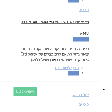
השוואה
כיסויים
כיסוי שחור IPHONE XR – PATCHWORKS LEVEL ARC
₪
149
מידע נוסף
בליטה צדדית המספקת אחיזה מקסימלית חור
יציאה גדול התואם לרוב כבלים של 3rd party
גימור קדמי שמתאים באופן מושלם למגן...
הוסף למועדפים
השוואה
Quickview
אזל המלאי
כיסויים