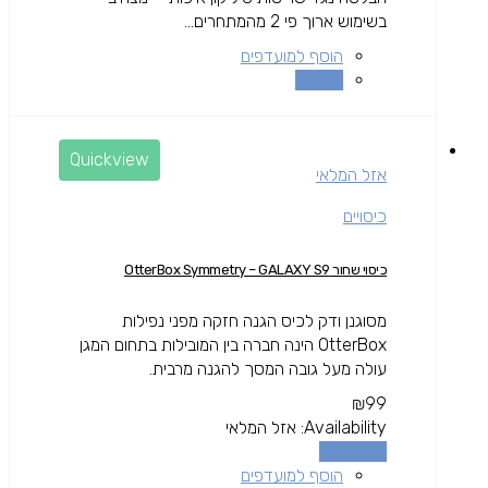
בשימוש ארוך פי 2 מהמתחרים...
הוסף למועדפים
השוואה
Quickview
אזל המלאי
כיסויים
כיסוי שחור OtterBox Symmetry – GALAXY S9
מסוגנן ודק לכיס הגנה חזקה מפני נפילות
OtterBox הינה חברה בין המובילות בתחום המגן
עולה מעל גובה המסך להגנה מרבית.
₪
99
Availability:
אזל המלאי
מידע נוסף
הוסף למועדפים