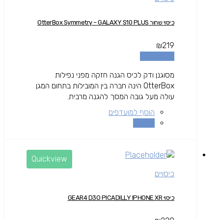
כיסוי שחור OtterBox Symmetry – GALAXY S10 PLUS
₪
219
הוספה לסל
מסוגנן ודק לכיס הגנה חזקה מפני נפילות
OtterBox הינה חברה בין המובילות בתחום המגן
עולה מעל גובה המסך להגנה מרבית.
הוסף למועדפים
השוואה
Quickview
כיסויים
כיסוי GEAR4 D3O PICADILLY IPHONE XR