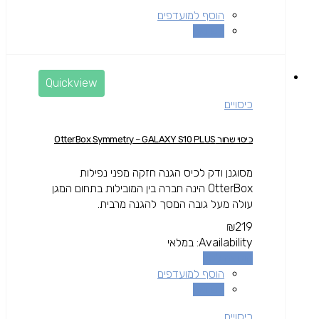
הוסף למועדפים
השוואה
Quickview
כיסויים
כיסוי שחור OtterBox Symmetry – GALAXY S10 PLUS
מסוגנן ודק לכיס הגנה חזקה מפני נפילות
OtterBox הינה חברה בין המובילות בתחום המגן
עולה מעל גובה המסך להגנה מרבית.
₪
219
Availability:
במלאי
הוספה לסל
הוסף למועדפים
השוואה
כיסויים