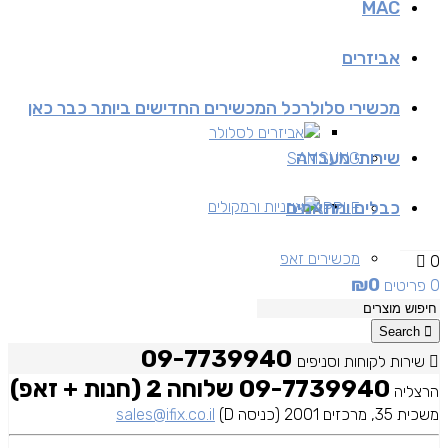
MAC
אביזרים
מכשירי סלולר
כל המכשירים החדישים ביותר כבר כאן
אביזרים לסלולר
שירותי מעבדה
SAMSUNG
כבלים ומתאמים
אוזניות ורמקולים
APPLE
מכשירים זאפ
0
₪
0
0 פריטים
מכשירים יד 2
Search
09-7739940
שירות לקוחות וסניפים
09-7739940 שלוחה 2 (חנות + זאפ)
הרצליה
משכית 35, מרכזים 2001 (כניסה D)
sales@ifix.co.il