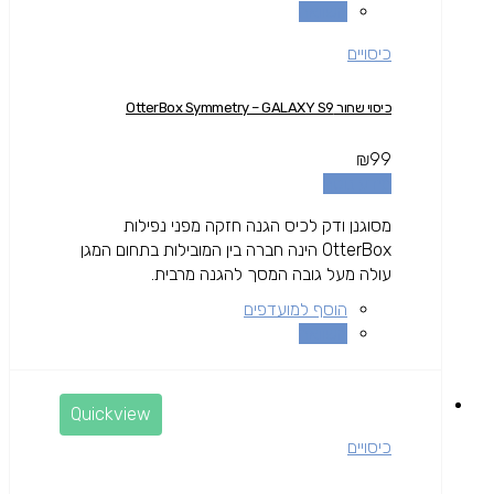
השוואה
כיסויים
כיסוי שחור OtterBox Symmetry – GALAXY S9
₪
99
מידע נוסף
מסוגנן ודק לכיס הגנה חזקה מפני נפילות
OtterBox הינה חברה בין המובילות בתחום המגן
עולה מעל גובה המסך להגנה מרבית.
הוסף למועדפים
השוואה
Quickview
כיסויים