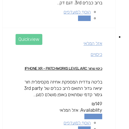
ברוב כבלים 3rd. דגם דק...
הוסף למועדפים
השוואה
Quickview
אזל המלאי
כיסויים
כיסוי שחור IPHONE XR – PATCHWORKS LEVEL ARC
בליטה צדדית המספקת אחיזה מקסימלית חור
יציאה גדול התואם לרוב כבלים של 3rd party
גימור קדמי שמתאים באופן מושלם למגן...
₪
149
Availability:
אזל המלאי
מידע נוסף
הוסף למועדפים