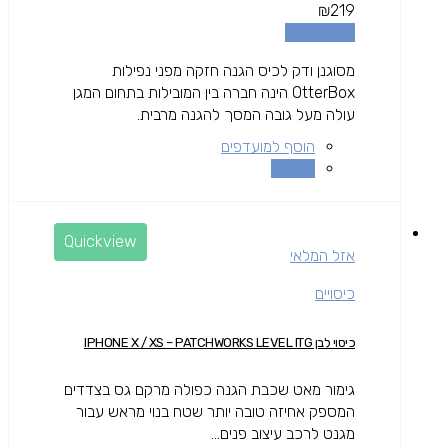
₪
219
הוספה לסל
מסוגנן ודק לכיס הגנה חזקה מפני נפילות
OtterBox הינה חברה בין המובילות בתחום המגן
עולה מעל גובה המסך להגנה מרבית.
הוסף למועדפים
השוואה
Quickview
אזל המלאי
כיסויים
כיסוי לבן IPHONE X / XS – PATCHWORKS LEVEL ITG
גימור מאט שכבת הגנה כפולה מרקם גס בצדדים
המספק אחיזה טובה יותר שטח בנוי מראש עבור
מגנט לרכב עיצוב פנים...