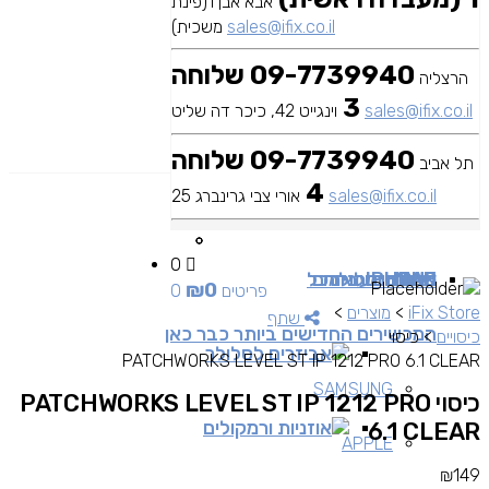
אבא אבן 1(פינת
sales@ifix.co.il
משכית)
09-7739940 שלוחה
הרצליה
3
sales@ifix.co.il
וינגייט 42, כיכר דה שליט
09-7739940 שלוחה
תל אביב
4
sales@ifix.co.il
אורי צבי גרינברג 25
0
MAC
IPAD
אביזרים
IPHONE
מכשירי סלולר
שירותי מעבדה
כבלים ומתאמים
כל
₪
0
0 פריטים
iFix Store
>
מוצרים
>
שתף
המכשירים החדישים ביותר כבר כאן
כיסויים
>
כיסוי
אביזרים לסלולר
PATCHWORKS LEVEL ST IP 1212 PRO 6.1 CLEAR
SAMSUNG
כיסוי PATCHWORKS LEVEL ST IP 1212 PRO
אוזניות ורמקולים
6.1 CLEAR
APPLE
₪
149