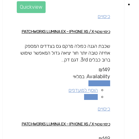
Quickview
כיסויים
כיסוי שקוף PATCHWORKS LUMINA EX – IPHONE XS / X
שכבת הגנה כפולה מרקם גס בצדדים המספק
אחיזה טובה יותר חור יציאה גדול המאפשר שימוש
ברוב כבלים 3rd. דגם דק...
₪
149
Availability:
במלאי
הוספה לסל
הוסף למועדפים
השוואה
כיסויים
כיסוי שקוף PATCHWORKS LUMINA EX – IPHONE XS / X
₪
149