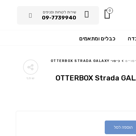
0
שירות לקוחות וסניפים
09-7739940
דה
כבלים ומתאמים
סויים
>
כיסוי OTTERBOX STRADA GALAXY
שתף
הוספה לסל