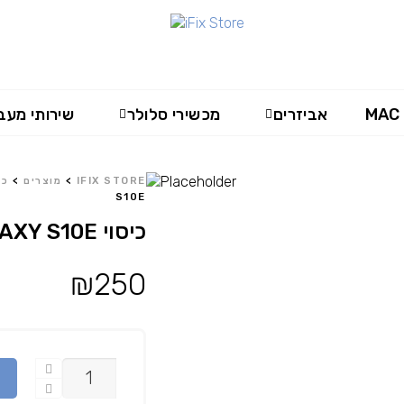
MAC
אביזרים
מכשירי סלולר
שירותי מעב
IFIX STORE
>
מוצרים
>
כי
S10E
כיסוי OTTERBOX Strada GALAXY S10E
₪
250
כמות