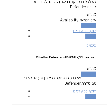
צא לכל הרפתקה בביטחון שעומד לצידך מגן
סדרת Defender.
₪
250
אזל המלאי
Availability:
מידע נוסף
הוסף למועדפים
השוואה
כיסויים
כיסוי שחור OtterBox Defender – IPHONE X/XS
₪
250
מידע נוסף
צא לכל הרפתקה בביטחון שעומד לצידך
מגן סדרת Defender.
הוסף למועדפים
השוואה