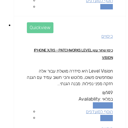
הוסף למועדפים
השוואה
Quickview
כיסויים
כיסוי שחור עשן IPHONE X/XS – PATCHWORKS LEVEL
VISION
Level Vision היא סידרה מושלת עבור אלה
שמחפשים פשוט, מלוטש והכי חשוב עמיד עם הגנה
חזקה מפני נפילות. מבנה הגנתי...
₪
149
במלאי
Availability:
הוספה לסל
הוסף למועדפים
השוואה