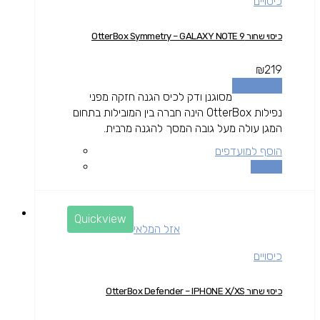
כיסויים
כיסוי שחור OtterBox Symmetry – GALAXY NOTE 9
₪
219
הוספה לסל
מסוגנן ודק לכיס הגנה חזקה מפני
נפילות OtterBox הינה חברה בין המובילות בתחום
המגן עולה מעל גובה המסך להגנה מרבית.
הוסף למועדפים
השוואה
Quickview
אזל המלאי
כיסויים
כיסוי שחור OtterBox Defender – IPHONE X/XS