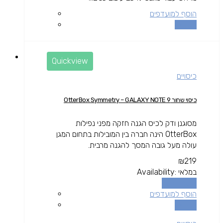
הוסף למועדפים
השוואה
Quickview
כיסויים
כיסוי שחור OtterBox Symmetry – GALAXY NOTE 9
מסוגנן ודק לכיס הגנה חזקה מפני נפילות
OtterBox הינה חברה בין המובילות בתחום המגן
עולה מעל גובה המסך להגנה מרבית.
₪
219
במלאי
Availability:
הוספה לסל
הוסף למועדפים
השוואה