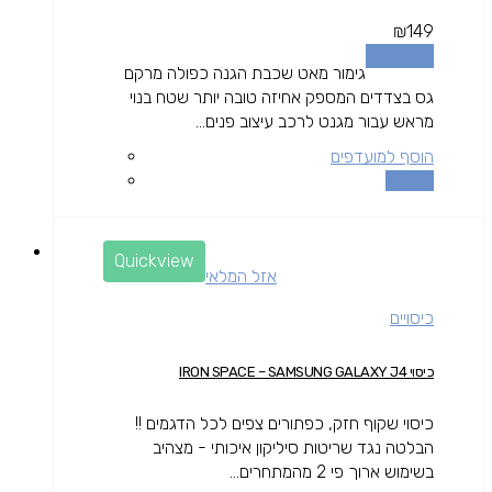
₪
149
מידע נוסף
גימור מאט שכבת הגנה כפולה מרקם
גס בצדדים המספק אחיזה טובה יותר שטח בנוי
מראש עבור מגנט לרכב עיצוב פנים...
הוסף למועדפים
השוואה
Quickview
אזל המלאי
כיסויים
כיסוי IRON SPACE – SAMSUNG GALAXY J4
כיסוי שקוף חזק, כפתורים צפים לכל הדגמים !!
הבלטה נגד שריטות סיליקון איכותי - מצהיב
בשימוש ארוך פי 2 מהמתחרים...