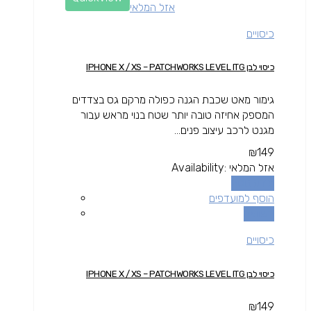
אזל המלאי
כיסויים
כיסוי לבן IPHONE X / XS – PATCHWORKS LEVEL ITG
גימור מאט שכבת הגנה כפולה מרקם גס בצדדים
המספק אחיזה טובה יותר שטח בנוי מראש עבור
מגנט לרכב עיצוב פנים...
₪
149
אזל המלאי
Availability:
מידע נוסף
הוסף למועדפים
השוואה
כיסויים
כיסוי לבן IPHONE X / XS – PATCHWORKS LEVEL ITG
₪
149