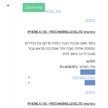
Quickview
אזל המלאי
כיסויים
כיסוי שחור IPHONE X / XS – PATCHWORKS LEVEL ITG
גימור מאט שכבת הגנה כפולה מרקם גס בצדדים
המספק אחיזה טובה יותר שטח בנוי מראש עבור
מגנט לרכב עיצוב פנים...
₪
149
אזל המלאי
Availability:
מידע נוסף
הוסף למועדפים
השוואה
כיסויים
כיסוי שחור IPHONE X / XS – PATCHWORKS LEVEL ITG