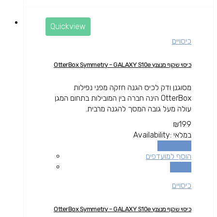
Quickview
כיסויים
כיסוי שקוף מנצנץ OtterBox Symmetry – GALAXY S10e
מסוגנן ודק לכיס הגנה חזקה מפני נפילות
OtterBox הינה חברה בין המובילות בתחום המגן
עולה מעל גובה המסך להגנה מרבית.
₪
199
במלאי
Availability:
הוספה לסל
הוסף למועדפים
השוואה
כיסויים
כיסוי שקוף מנצנץ OtterBox Symmetry – GALAXY S10e