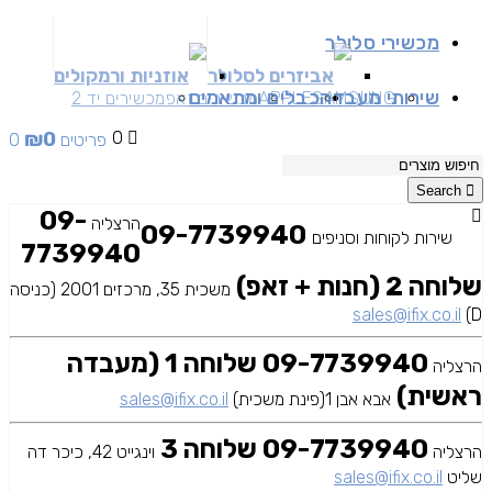
מכשירי סלולר
אביזרים לסלולר
אוזניות ורמקולים
שירותי מעבדה
כבלים ומתאמים
SAMSUNG
APPLE
מכשירים זאפ
מכשירים יד 2
₪
0
0
0 פריטים
Search
09-
הרצליה
09-7739940
שירות לקוחות וסניפים
7739940
שלוחה 2 (חנות + זאפ)
משכית 35, מרכזים 2001 (כניסה
sales@ifix.co.il
D)
09-7739940 שלוחה 1 (מעבדה
הרצליה
ראשית)
אבא אבן 1(פינת משכית)
sales@ifix.co.il
09-7739940 שלוחה 3
הרצליה
וינגייט 42, כיכר דה
שליט
sales@ifix.co.il