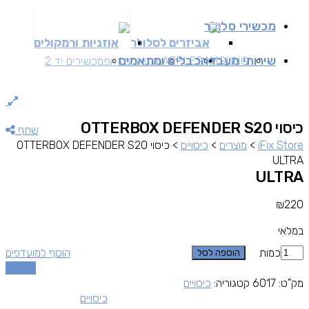
מכשירי סלולר
אביזרים לסלולר
אוזניות ורמקולים
שירותי מעבדה
כבלים ומתאמים
SAMSUNG
APPLE
מכשירים זאפ
מכשירים יד 2
כיסוי OTTERBOX DEFENDER S20
שתף
iFix Store
>
מוצרים
>
כיסויים
>
כיסוי OTTERBOX DEFENDER S20
ULTRA
ULTRA
₪
220
במלאי
כמות
הוסף למועדפים
הוספה לסל
השוואה
מק"ט:
6017
קטגוריה:
כיסויים
כיסויים