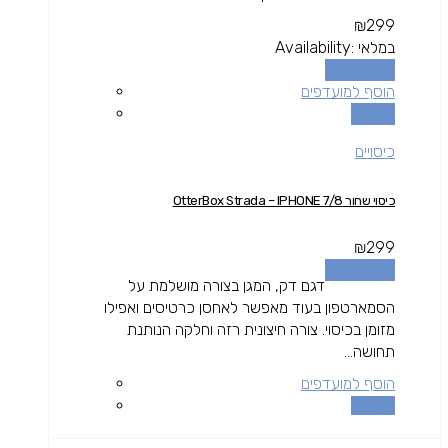
₪
299
במלאי
Availability:
הוספה לסל
הוסף למועדפים
השוואה
כיסויים
כיסוי שחור OtterBox Strada – IPHONE 7/8
₪
299
הוספה לסל
דגם דק, המגן בצורה מושלמת על
הסמארטפון בעוד מאפשר לאחסן כרטיסים ואפילו
מזומן בכיסוי. צורה חיצונית רזה וחלקה הנותנת
תחושה...
הוסף למועדפים
השוואה