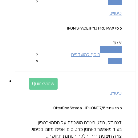
השוואה
כיסויים
כיסוי IRON SPACE IP 13 PRO MAX
₪
79
הוספה לסל
הוסף למועדפים
השוואה
Quickview
כיסויים
כיסוי שחור OtterBox Strada – IPHONE 7/8
דגם דק, המגן בצורה מושלמת על הסמארטפון
בעוד מאפשר לאחסן כרטיסים ואפילו מזומן בכיסוי.
צורה חיצונית רזה וחלקה הנותנת תחושה...