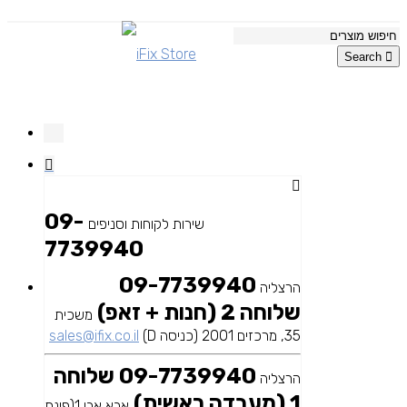
Search
09-
שירות לקוחות וסניפים
7739940
09-7739940
הרצליה
שלוחה 2 (חנות + זאפ)
משכית
35, מרכזים 2001 (כניסה D)
sales@ifix.co.il
09-7739940 שלוחה
הרצליה
1 (מעבדה ראשית)
אבא אבן 1(פינת