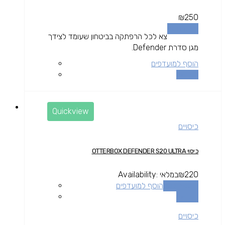
₪
250
מידע נוסף
צא לכל הרפתקה בביטחון שעומד לצידך
מגן סדרת Defender.
הוסף למועדפים
השוואה
Quickview
כיסויים
כיסוי OTTERBOX DEFENDER S20 ULTRA
220
₪
במלאי
Availability:
הוספה לסל
הוסף למועדפים
השוואה
כיסויים