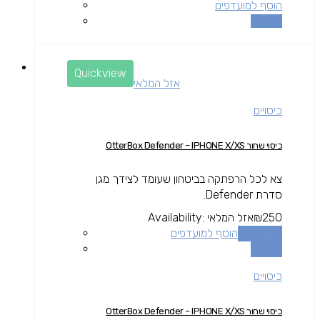
הוסף למועדפים
השוואה
Quickview
אזל המלאי
כיסויים
כיסוי שחור OtterBox Defender – IPHONE X/XS
צא לכל הרפתקה בביטחון שעומד לצידך מגן
סדרת Defender.
250
₪
אזל המלאי
Availability:
מידע נוסף
הוסף למועדפים
השוואה
כיסויים
כיסוי שחור OtterBox Defender – IPHONE X/XS