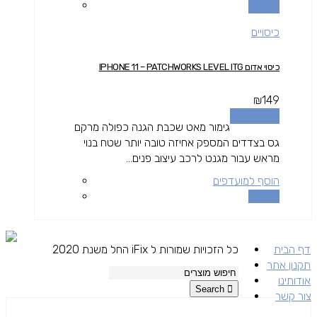
השוואה
כיסויים
כיסוי אדום IPHONE 11 – PATCHWORKS LEVEL ITG
₪
149
הוספה לסל
גימור מאט שכבת הגנה כפולה מרקם
גס בצדדים המספק אחיזה טובה יותר שטח בנוי
מראש עבור מגנט לרכב עיצוב פנים...
הוסף למועדפים
השוואה
דף הבית
כל הזכויות שמורות ל iFix החל משנת 2020
תקנון אתר
אודותינו
Search
צור קשר