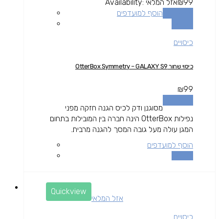
99
₪
אזל המלאי
Availability:
מידע נוסף
הוסף למועדפים
השוואה
כיסויים
כיסוי שחור OtterBox Symmetry – GALAXY S9
₪
99
מידע נוסף
מסוגנן ודק לכיס הגנה חזקה מפני
נפילות OtterBox הינה חברה בין המובילות בתחום
המגן עולה מעל גובה המסך להגנה מרבית.
הוסף למועדפים
השוואה
Quickview
אזל המלאי
כיסויים