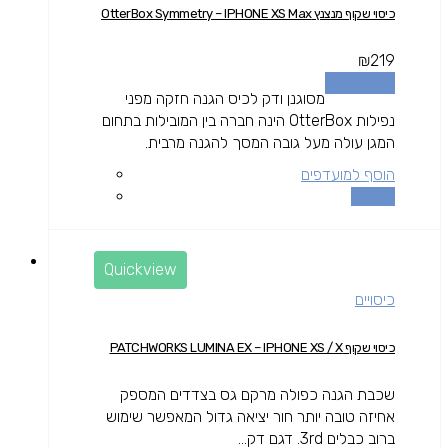
כיסוי שקוף מנצנץ OtterBox Symmetry – IPHONE XS Max
₪
219
הוספה לסל
מסוגנן ודק לכיס הגנה חזקה מפני
נפילות OtterBox הינה חברה בין המובילות בתחום
המגן עולה מעל גובה המסך להגנה מרבית.
הוסף למועדפים
השוואה
Quickview
כיסויים
כיסוי שקוף PATCHWORKS LUMINA EX – IPHONE XS / X
שכבת הגנה כפולה מרקם גס בצדדים המספק
אחיזה טובה יותר חור יציאה גדול המאפשר שימוש
ברוב כבלים 3rd. דגם דק...