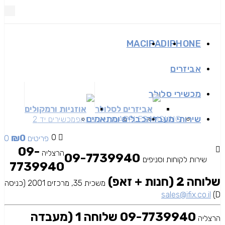
MAC
IPAD
IPHONE
אביזרים
מכשירי סלולר
אביזרים לסלולר
אוזניות ורמקולים
שירותי מעבדה
כבלים ומתאמים
SAMSUNG
APPLE
מכשירים זאפ
מכשירים יד 2
₪
0
0
0 פריטים
09-
הרצליה
09-7739940
שירות לקוחות וסניפים
7739940
שלוחה 2 (חנות + זאפ)
משכית 35, מרכזים 2001 (כניסה
sales@ifix.co.il
D)
09-7739940 שלוחה 1 (מעבדה
הרצליה