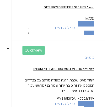
כיסוי OTTERBOX DEFENDER S20 ULTRA
₪
220
הוספה לסל
הוסף למועדפים
השוואה
Quickview
כיסויים
כיסוי אדום IPHONE 11 – PATCHWORKS LEVEL ITG
גימור מאט שכבת הגנה כפולה מרקם גס בצדדים
המספק אחיזה טובה יותר שטח בנוי מראש עבור
מגנט לרכב עיצוב פנים...
149
₪
במלאי
Availability:
הוספה לסל
הוסף למועדפים