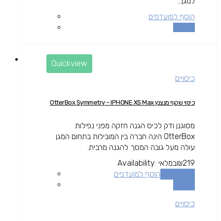
למגן...
הוסף למועדפים
השוואה
Quickview
כיסויים
כיסוי שקוף מנצנץ OtterBox Symmetry – IPHONE XS Max
מסוגנן ודק לכיס הגנה חזקה מפני נפילות
OtterBox הינה חברה בין המובילות בתחום המגן
עולה מעל גובה המסך להגנה מרבית.
219
₪
במלאי
Availability:
הוספה לסל
הוסף למועדפים
השוואה
כיסויים