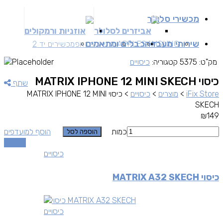
מכשירי סלולר
אביזרים לסלולר
אוזניות ורמקולים
שירותי מעבדה
כבלים ומתאמים
SAMSUNG
APPLE
מכשירים זאפ
מכשירים יד 2
מק"ט:
5375
קטגוריה:
כיסויים
כיסוי MATRIX IPHONE 12 MINI SKECH
שתף
iFix Store
>
מוצרים
>
כיסויים
>
כיסוי MATRIX IPHONE 12 MINI
SKECH
₪
149
כמות
הוסף למועדפים
הוספה לסל
השוואה
כיסויים
כיסוי MATRIX A32 SKECH
כיסויים