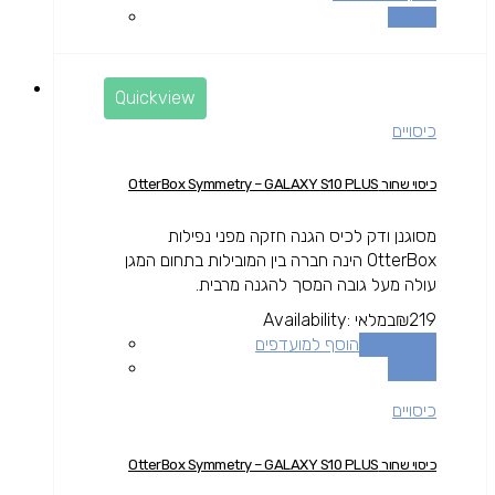
השוואה
Quickview
כיסויים
כיסוי שחור OtterBox Symmetry – GALAXY S10 PLUS
מסוגנן ודק לכיס הגנה חזקה מפני נפילות
OtterBox הינה חברה בין המובילות בתחום המגן
עולה מעל גובה המסך להגנה מרבית.
219
₪
במלאי
Availability:
הוספה לסל
הוסף למועדפים
השוואה
כיסויים
כיסוי שחור OtterBox Symmetry – GALAXY S10 PLUS