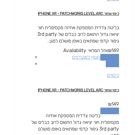
כיסוי שחור IPHONE XR – PATCHWORKS LEVEL ARC
בליטה צדדית המספקת אחיזה מקסימלית חור
יציאה גדול התואם לרוב כבלים של 3rd party
גימור קדמי שמתאים באופן מושלם למגן...
149
₪
אזל המלאי
Availability:
מידע נוסף
הוסף למועדפים
השוואה
כיסויים
כיסוי שחור IPHONE XR – PATCHWORKS LEVEL ARC
₪
149
מידע נוסף
בליטה צדדית המספקת אחיזה
מקסימלית חור יציאה גדול התואם לרוב כבלים של
3rd party גימור קדמי שמתאים באופן מושלם