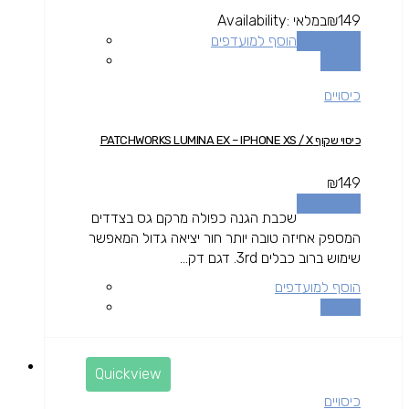
149
₪
במלאי
Availability:
הוספה לסל
הוסף למועדפים
השוואה
כיסויים
כיסוי שקוף PATCHWORKS LUMINA EX – IPHONE XS / X
₪
149
הוספה לסל
שכבת הגנה כפולה מרקם גס בצדדים
המספק אחיזה טובה יותר חור יציאה גדול המאפשר
שימוש ברוב כבלים 3rd. דגם דק...
הוסף למועדפים
השוואה
Quickview
כיסויים