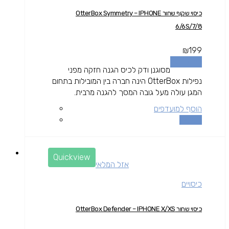
כיסוי שקוף שחור OtterBox Symmetry – IPHONE
6/6S/7/8
₪
199
מידע נוסף
מסוגנן ודק לכיס הגנה חזקה מפני
נפילות OtterBox הינה חברה בין המובילות בתחום
המגן עולה מעל גובה המסך להגנה מרבית.
הוסף למועדפים
השוואה
Quickview
אזל המלאי
כיסויים
כיסוי שחור OtterBox Defender – IPHONE X/XS