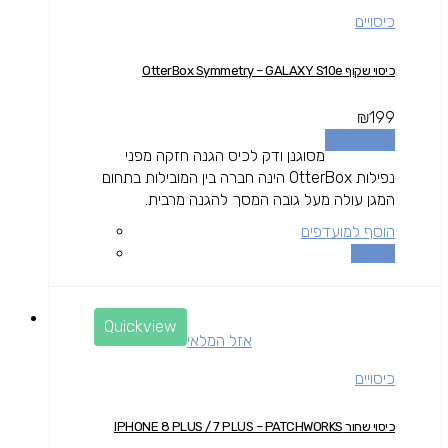
כיסויים
כיסוי שקוף OtterBox Symmetry – GALAXY S10e
₪
199
הוספה לסל
מסוגנן ודק לכיס הגנה חזקה מפני
נפילות OtterBox הינה חברה בין המובילות בתחום
המגן עולה מעל גובה המסך להגנה מרבית.
הוסף למועדפים
השוואה
Quickview
אזל המלאי
כיסויים
כיסוי שחור IPHONE 8 PLUS / 7 PLUS – PATCHWORKS