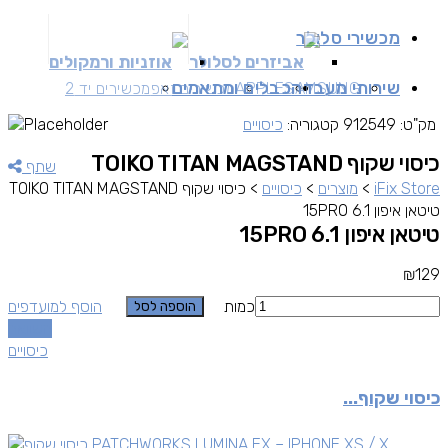
מכשירי סלולר
אביזרים לסלולר
אוזניות ורמקולים
שירותי מעבדה
כבלים ומתאמים
SAMSUNG
APPLE
מכשירים זאפ
מכשירים יד 2
מק"ט:
912549
קטגוריה:
כיסויים
כיסוי שקוף TOIKO TITAN MAGSTAND
שתף
iFix Store
>
מוצרים
>
כיסויים
>
כיסוי שקוף TOIKO TITAN MAGSTAND
טיטאן איפון 15PRO 6.1
טיטאן איפון 15PRO 6.1
₪
129
כמות
הוסף למועדפים
הוספה לסל
השוואה
כיסויים
כיסוי שקוף...