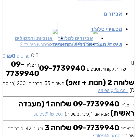
אביזרים
מכשירי סלולר
אביזרים לסלולר
אוזניות ורמקולים
שירותי מעבדה
כבלים ומתאמים
SAMSUNG
APPLE
מכשירים זאפ
מכשירים יד 2
₪
0
0
0 פריטים
09-
הרצליה
09-7739940
שירות לקוחות וסניפים
7739940
שלוחה 2 (חנות + זאפ)
משכית 35, מרכזים 2001 (כניסה
sales@ifix.co.il
D)
09-7739940 שלוחה 1 (מעבדה
הרצליה
ראשית)
אבא אבן 1(פינת משכית)
sales@ifix.co.il
09-7739940 שלוחה 3
הרצליה
וינגייט 42, כיכר דה
שליט
sales@ifix.co.il