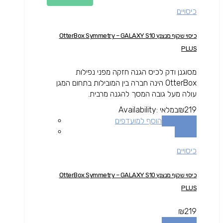
כיסויים
כיסוי שקוף מנצנץ OtterBox Symmetry – GALAXY S10
PLUS
מסוגנן ודק לכיס הגנה חזקה מפני נפילות
OtterBox הינה חברה בין המובילות בתחום המגן
עולה מעל גובה המסך להגנה מרבית.
219
₪
במלאי
Availability:
הוספה לסל
הוסף למועדפים
השוואה
כיסויים
כיסוי שקוף מנצנץ OtterBox Symmetry – GALAXY S10
PLUS
₪
219
הוספה לסל