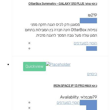
כיסוי שחור OtterBox Symmetry – GALAXY S10 PLUS
₪
219
הוספה לסל
מסוגנן ודק לכיס הגנה חזקה מפני
נפילות OtterBox הינה חברה בין המובילות בתחום
המגן עולה מעל גובה המסך להגנה מרבית.
הוסף למועדפים
השוואה
Quickview
כיסויים
כיסוי IRON SPACE IP 13 PRO MAX
79
₪
במלאי
Availability:
הוספה לסל
הוסף למועדפים
השוואה