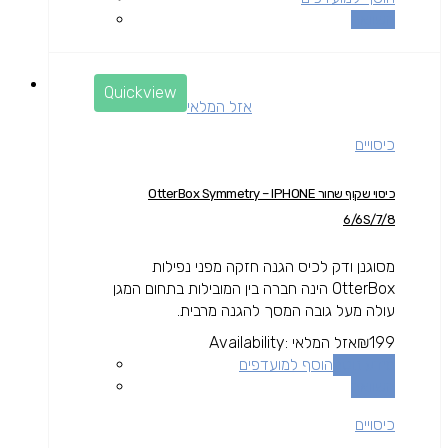
השוואה
Quickview
אזל המלאי
כיסויים
כיסוי שקוף שחור OtterBox Symmetry – IPHONE
6/6S/7/8
מסוגנן ודק לכיס הגנה חזקה מפני נפילות
OtterBox הינה חברה בין המובילות בתחום המגן
עולה מעל גובה המסך להגנה מרבית.
199
₪
אזל המלאי
Availability:
מידע נוסף
הוסף למועדפים
השוואה
כיסויים