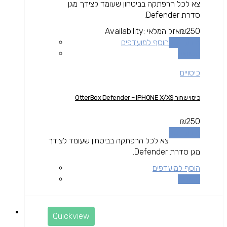
צא לכל הרפתקה בביטחון שעומד לצידך מגן
סדרת Defender.
250
₪
אזל המלאי
Availability:
מידע נוסף
הוסף למועדפים
השוואה
כיסויים
כיסוי שחור OtterBox Defender – IPHONE X/XS
₪
250
מידע נוסף
צא לכל הרפתקה בביטחון שעומד לצידך
מגן סדרת Defender.
הוסף למועדפים
השוואה
Quickview