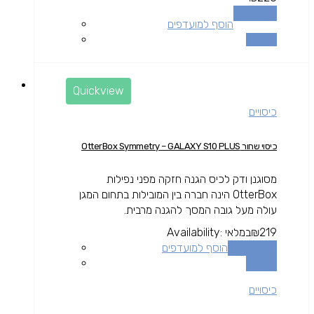
מידע נוסף
הוסף למועדפים
השוואה
Quickview
כיסויים
כיסוי שחור OtterBox Symmetry – GALAXY S10 PLUS
מסוגנן ודק לכיס הגנה חזקה מפני נפילות
OtterBox הינה חברה בין המובילות בתחום המגן
עולה מעל גובה המסך להגנה מרבית.
219
₪
במלאי
Availability:
הוספה לסל
הוסף למועדפים
השוואה
כיסויים