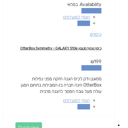
Availability:
במלאי
הוספה לסל
הוסף למועדפים
השוואה
כיסויים
כיסוי שקוף מנצנץ OtterBox Symmetry – GALAXY S10e
₪
199
הוספה לסל
מסוגנן ודק לכיס הגנה חזקה מפני נפילות
OtterBox הינה חברה בין המובילות בתחום המגן
עולה מעל גובה המסך להגנה מרבית.
הוסף למועדפים
השוואה
Quickview