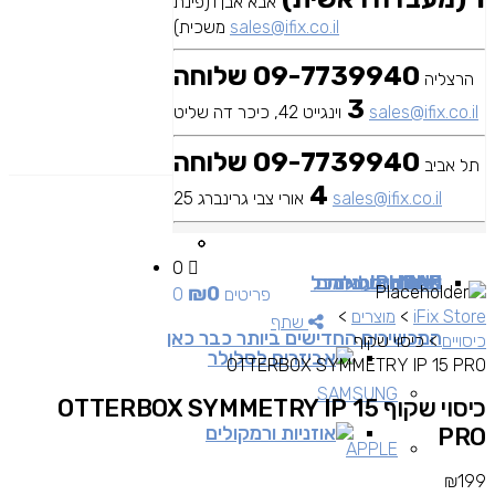
אבא אבן 1(פינת
sales@ifix.co.il
משכית)
09-7739940 שלוחה
הרצליה
3
sales@ifix.co.il
וינגייט 42, כיכר דה שליט
09-7739940 שלוחה
תל אביב
4
sales@ifix.co.il
אורי צבי גרינברג 25
0
MAC
IPAD
אביזרים
IPHONE
מכשירי סלולר
שירותי מעבדה
כבלים ומתאמים
כל
₪
0
0 פריטים
iFix Store
>
מוצרים
>
שתף
המכשירים החדישים ביותר כבר כאן
כיסויים
>
כיסוי שקוף
אביזרים לסלולר
OTTERBOX SYMMETRY IP 15 PRO
SAMSUNG
כיסוי שקוף OTTERBOX SYMMETRY IP 15
אוזניות ורמקולים
PRO
APPLE
₪
199