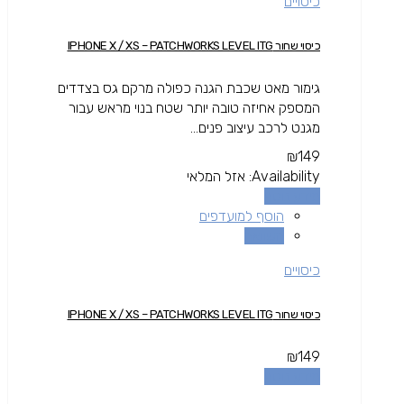
כיסויים
כיסוי שחור IPHONE X / XS – PATCHWORKS LEVEL ITG
גימור מאט שכבת הגנה כפולה מרקם גס בצדדים
המספק אחיזה טובה יותר שטח בנוי מראש עבור
מגנט לרכב עיצוב פנים...
₪
149
Availability:
אזל המלאי
מידע נוסף
הוסף למועדפים
השוואה
כיסויים
כיסוי שחור IPHONE X / XS – PATCHWORKS LEVEL ITG
₪
149
מידע נוסף