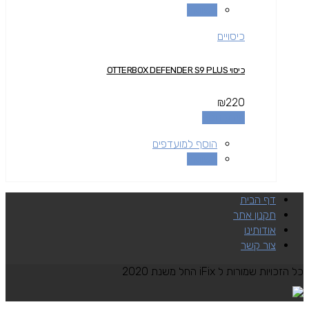
השוואה
כיסויים
כיסוי OTTERBOX DEFENDER S9 PLUS
₪
220
מידע נוסף
הוסף למועדפים
השוואה
דף הבית
תקנון אתר
אודותינו
צור קשר
כל הזכויות שמורות ל iFix החל משנת 2020