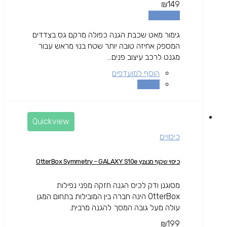
₪
149
מידע נוסף
גימור מאט שכבת הגנה כפולה מרקם גס בצדדים
המספק אחיזה טובה יותר שטח בנוי מראש עבור
מגנט לרכב עיצוב פנים...
הוסף למועדפים
השוואה
Quickview
כיסויים
כיסוי שקוף מנצנץ OtterBox Symmetry – GALAXY S10e
מסוגנן ודק לכיס הגנה חזקה מפני נפילות
OtterBox הינה חברה בין המובילות בתחום המגן
עולה מעל גובה המסך להגנה מרבית.
₪
199