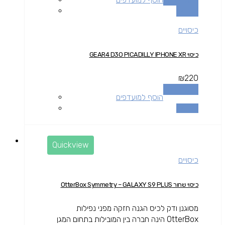
השוואה
כיסויים
כיסוי GEAR4 D3O PICADILLY IPHONE XR
₪
220
הוספה לסל
הוסף למועדפים
השוואה
Quickview
כיסויים
כיסוי שחור OtterBox Symmetry – GALAXY S9 PLUS
מסוגנן ודק לכיס הגנה חזקה מפני נפילות
OtterBox הינה חברה בין המובילות בתחום המגן