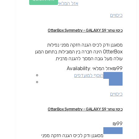
אזל המלאי
כיסויים
כיסוי שחור OtterBox Symmetry – GALAXY S9
מסוגנן ודק לכיס הגנה חזקה מפני נפילות
OtterBox הינה חברה בין המובילות בתחום המגן
עולה מעל גובה המסך להגנה מרבית.
99
₪
אזל המלאי
Availability:
מידע נוסף
הוסף למועדפים
השוואה
כיסויים
כיסוי שחור OtterBox Symmetry – GALAXY S9
₪
99
מידע נוסף
מסוגנן ודק לכיס הגנה חזקה מפני