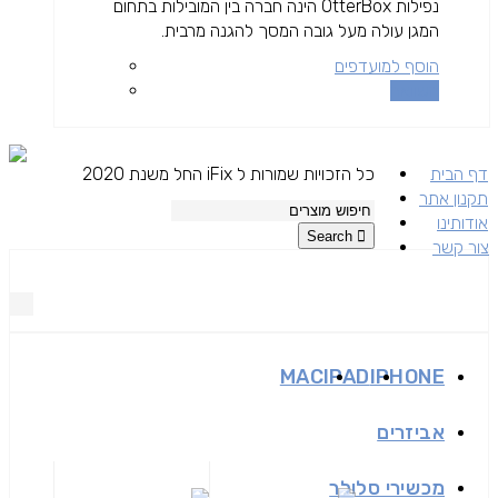
נפילות OtterBox הינה חברה בין המובילות בתחום
המגן עולה מעל גובה המסך להגנה מרבית.
הוסף למועדפים
השוואה
דף הבית
כל הזכויות שמורות ל iFix החל משנת 2020
תקנון אתר
אודותינו
Search
צור קשר
MAC
IPAD
IPHONE
אביזרים
מכשירי סלולר