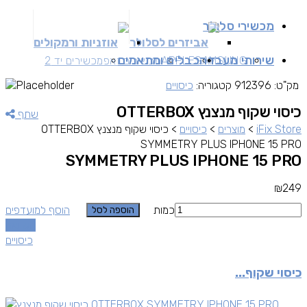
מכשירי סלולר
אביזרים לסלולר
אוזניות ורמקולים
שירותי מעבדה
כבלים ומתאמים
SAMSUNG
APPLE
מכשירים זאפ
מכשירים יד 2
מק"ט:
912396
קטגוריה:
כיסויים
כיסוי שקוף מנצנץ OTTERBOX
שתף
iFix Store
>
מוצרים
>
כיסויים
>
כיסוי שקוף מנצנץ OTTERBOX
SYMMETRY PLUS IPHONE 15 PRO
SYMMETRY PLUS IPHONE 15 PRO
₪
249
כמות
הוסף למועדפים
הוספה לסל
השוואה
כיסויים
כיסוי שקוף...