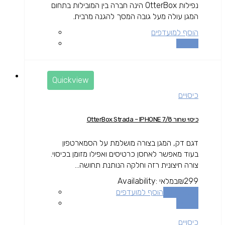
נפילות OtterBox הינה חברה בין המובילות בתחום
המגן עולה מעל גובה המסך להגנה מרבית.
הוסף למועדפים
השוואה
Quickview
כיסויים
כיסוי שחור OtterBox Strada – IPHONE 7/8
דגם דק, המגן בצורה מושלמת על הסמארטפון
בעוד מאפשר לאחסן כרטיסים ואפילו מזומן בכיסוי.
צורה חיצונית רזה וחלקה הנותנת תחושה...
299
₪
במלאי
Availability:
הוספה לסל
הוסף למועדפים
השוואה
כיסויים