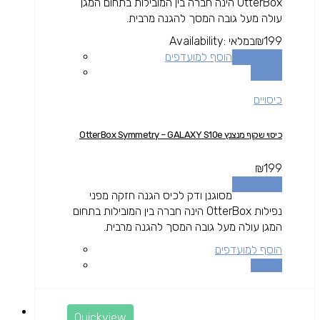
OtterBox הינה חברה בין המובילות בתחום המגן
עולה מעל גובה המסך להגנה מרבית.
199
₪
במלאי
Availability:
הוספה לסל
הוסף למועדפים
השוואה
כיסויים
כיסוי שקוף מנצנץ OtterBox Symmetry – GALAXY S10e
₪
199
הוספה לסל
מסוגנן ודק לכיס הגנה חזקה מפני
נפילות OtterBox הינה חברה בין המובילות בתחום
המגן עולה מעל גובה המסך להגנה מרבית.
הוסף למועדפים
השוואה
Quickview