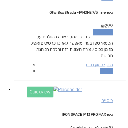
כיסוי שחור OtterBox Strada – IPHONE 7/8
₪
299
הוספה לסל
דגם דק, המגן בצורה מושלמת על
הסמארטפון בעוד מאפשר לאחסן כרטיסים ואפילו
מזומן בכיסוי. צורה חיצונית רזה וחלקה הנותנת
תחושה...
הוסף למועדפים
השוואה
Quickview
כיסויים
כיסוי IRON SPACE IP 13 PRO MAX
79
₪
במלאי
Availability: