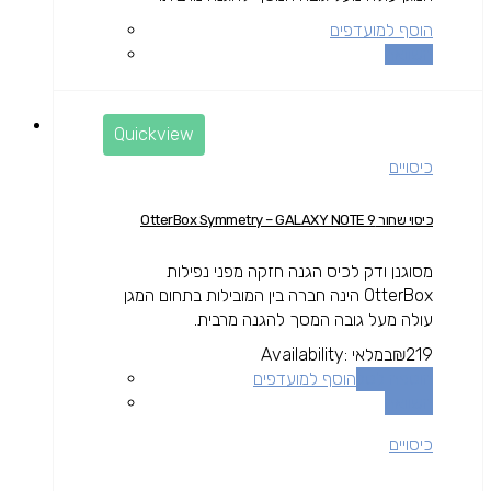
הוסף למועדפים
השוואה
Quickview
כיסויים
כיסוי שחור OtterBox Symmetry – GALAXY NOTE 9
מסוגנן ודק לכיס הגנה חזקה מפני נפילות
OtterBox הינה חברה בין המובילות בתחום המגן
עולה מעל גובה המסך להגנה מרבית.
219
₪
במלאי
Availability:
הוספה לסל
הוסף למועדפים
השוואה
כיסויים