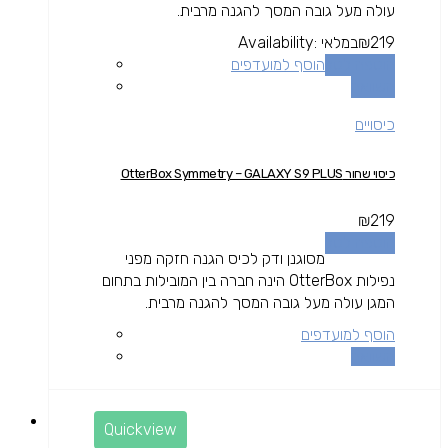
עולה מעל גובה המסך להגנה מרבית.
219
₪
במלאי
Availability:
הוספה לסל
הוסף למועדפים
השוואה
כיסויים
כיסוי שחור OtterBox Symmetry – GALAXY S9 PLUS
₪
219
הוספה לסל
מסוגנן ודק לכיס הגנה חזקה מפני
נפילות OtterBox הינה חברה בין המובילות בתחום
המגן עולה מעל גובה המסך להגנה מרבית.
הוסף למועדפים
השוואה
Quickview