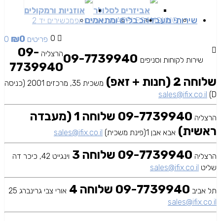
אביזרים לסלולר
אוזניות ורמקולים
שירותי מעבדה
כבלים ומתאמים
SAMSUNG
APPLE
מכשירים זאפ
מכשירים יד 2
₪
0
0
0 פריטים
09-
הרצליה
09-7739940
שירות לקוחות וסניפים
7739940
שלוחה 2 (חנות + זאפ)
משכית 35, מרכזים 2001 (כניסה
sales@ifix.co.il
D)
09-7739940 שלוחה 1 (מעבדה
הרצליה
ראשית)
אבא אבן 1(פינת משכית)
sales@ifix.co.il
09-7739940 שלוחה 3
הרצליה
וינגייט 42, כיכר דה
שליט
sales@ifix.co.il
09-7739940 שלוחה 4
תל אביב
אורי צבי גרינברג 25
sales@ifix.co.il