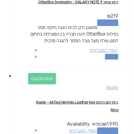
כיסוי שחור OtterBox Symmetry – GALAXY NOTE 9
₪
219
הוספה לסל
מסוגנן ודק לכיס הגנה חזקה מפני
נפילות OtterBox הינה חברה בין המובילות בתחום
המגן עולה מעל גובה המסך להגנה מרבית.
הוסף למועדפים
השוואה
Quickview
Apple
כיסוי חום הרמס Apple – AirTag Hermès Leather Key
Ring
1,990
₪
במלאי
Availability:
הוספה לסל
הוסף למועדפים