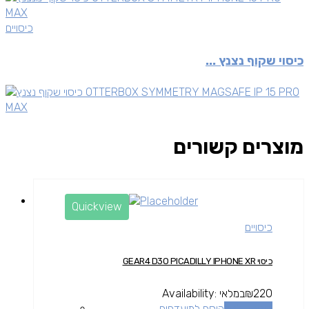
כיסויים
כיסוי שקוף נצנץ ...
מוצרים קשורים
Quickview
כיסויים
כיסוי GEAR4 D3O PICADILLY IPHONE XR
220
₪
במלאי
Availability:
הוספה לסל
הוסף למועדפים