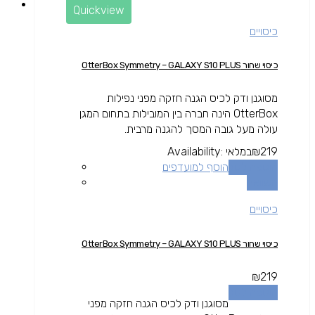
Quickview
כיסויים
כיסוי שחור OtterBox Symmetry – GALAXY S10 PLUS
מסוגנן ודק לכיס הגנה חזקה מפני נפילות
OtterBox הינה חברה בין המובילות בתחום המגן
עולה מעל גובה המסך להגנה מרבית.
219
₪
במלאי
Availability:
הוספה לסל
הוסף למועדפים
השוואה
כיסויים
כיסוי שחור OtterBox Symmetry – GALAXY S10 PLUS
₪
219
הוספה לסל
מסוגנן ודק לכיס הגנה חזקה מפני