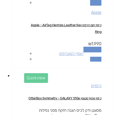
השוואה
Apple
כיסוי חום הרמס Apple – AirTag Hermès Leather Key
Ring
₪
1,990
הוספה לסל
הוסף למועדפים
השוואה
Quickview
כיסויים
כיסוי שקוף מנצנץ OtterBox Symmetry – GALAXY S10e
מסוגנן ודק לכיס הגנה חזקה מפני נפילות