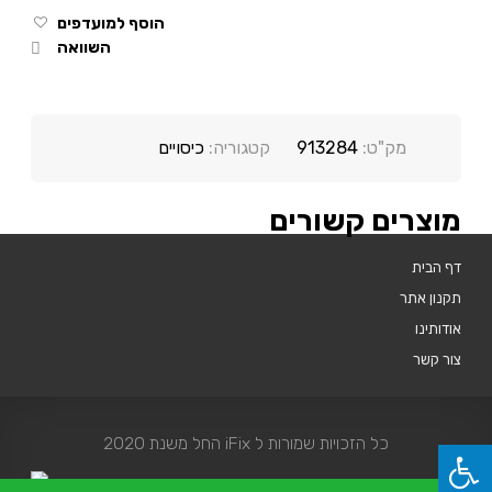
הוסף למועדפים
השוואה
מק"ט:
913284
קטגוריה:
כיסויים
מוצרים קשורים
דף הבית
תקנון אתר
אודותינו
צור קשר
כל הזכויות שמורות ל iFix החל משנת 2020