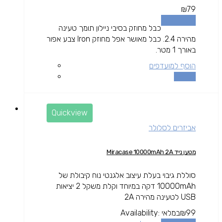
₪
79
הוספה לסל
כבל מחוזק בסיבי ניילון תומך טעינה
מהירה 2.4. כבל מאושר אפל מחוזק Iron צבע אפור
באורך 1 מטר.
הוסף למועדפים
השוואה
Quickview
אביזרים לסלולר
מטען נייד Miracase 10000mAh 2A
סוללת גיבוי בעלת עיצוב אלגנטי נוח קיבולת של
10000mAh דקה במיוחד וקלת משקל 2 יציאות
USB לטעינה מהירה 2A
99
₪
במלאי
Availability: