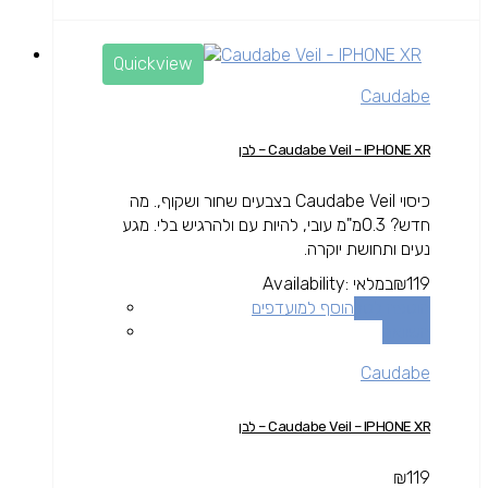
Quickview
Caudabe
Caudabe Veil – IPHONE XR – לבן
כיסוי Caudabe Veil בצבעים שחור ושקוף,. מה
חדש? 0.3מ"מ עובי, להיות עם ולהרגיש בלי. מגע
נעים ותחושת יוקרה.
119
₪
במלאי
Availability:
הוספה לסל
הוסף למועדפים
השוואה
Caudabe
Caudabe Veil – IPHONE XR – לבן
₪
119