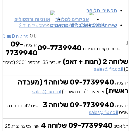
מכשירי סלולר
אביזרים לסלולר
אוזניות ורמקולים
שירותי מעבדה
כבלים ומתאמים
SAMSUNG
APPLE
מכשירים זאפ
מכשירים יד 2
₪
0
0
0 פריטים
09-
הרצליה
09-7739940
שירות לקוחות וסניפים
7739940
שלוחה 2 (חנות + זאפ)
משכית 35, מרכזים 2001 (כניסה
sales@ifix.co.il
D)
09-7739940 שלוחה 1 (מעבדה
הרצליה
ראשית)
אבא אבן 1(פינת משכית)
sales@ifix.co.il
09-7739940 שלוחה 3
הרצליה
וינגייט 42, כיכר דה
שליט
sales@ifix.co.il
09-7739940 שלוחה 4
תל אביב
אורי צבי גרינברג 25