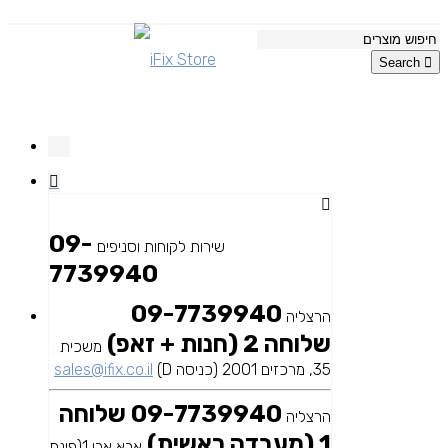
Search
09-
שירות לקוחות וסניפים
7739940
09-7739940
הרצליה
שלוחה 2 (חנות + זאפ)
משכית
35, מרכזים 2001 (כניסה D)
sales@ifix.co.il
09-7739940 שלוחה
הרצליה
1 (מעבדה ראשית)
אבא אבן 1(פינת