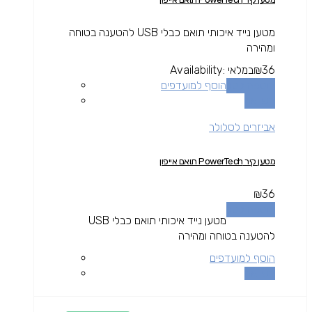
מטען נייד איכותי תואם כבלי USB להטענה בטוחה
ומהירה
36
₪
במלאי
Availability:
הוספה לסל
הוסף למועדפים
השוואה
אביזרים לסלולר
מטען קיר PowerTech תואם אייפון
₪
36
הוספה לסל
מטען נייד איכותי תואם כבלי USB
להטענה בטוחה ומהירה
הוסף למועדפים
השוואה