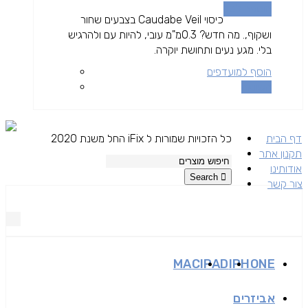
הוספה לסל
כיסוי Caudabe Veil בצבעים שחור
ושקוף,. מה חדש? 0.3מ"מ עובי, להיות עם ולהרגיש
בלי. מגע נעים ותחושת יוקרה.
הוסף למועדפים
השוואה
דף הבית
כל הזכויות שמורות ל iFix החל משנת 2020
תקנון אתר
אודותינו
Search
צור קשר
MAC
IPAD
IPHONE
אביזרים