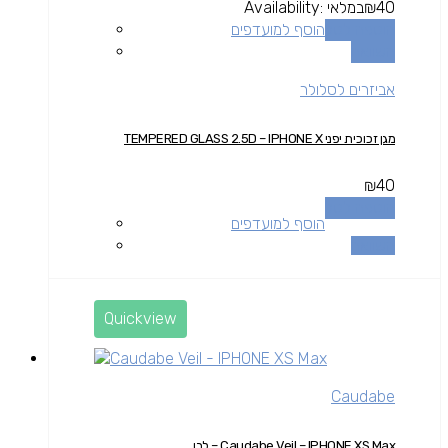
40
₪
במלאי
Availability:
הוספה לסל
הוסף למועדפים
השוואה
אביזרים לסלולר
מגן זכוכית יפני TEMPERED GLASS 2.5D – IPHONE X
₪
40
הוספה לסל
הוסף למועדפים
השוואה
Quickview
Caudabe
Caudabe Veil – IPHONE XS Max – לבן