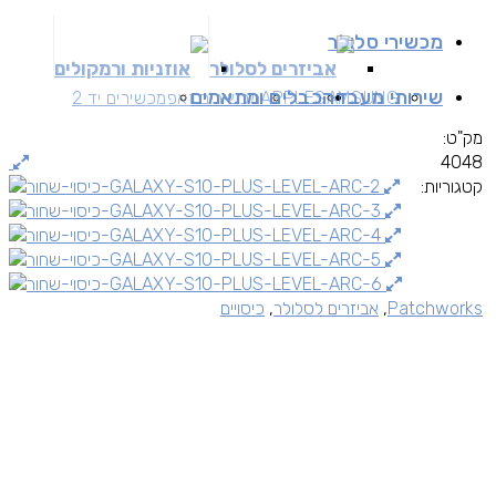
מכשירי סלולר
אביזרים לסלולר
אוזניות ורמקולים
שירותי מעבדה
כבלים ומתאמים
SAMSUNG
APPLE
מכשירים זאפ
מכשירים יד 2
מק"ט:
4048
קטגוריות:
Patchworks
,
אביזרים לסלולר
,
כיסויים