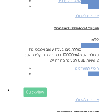
הוספה לסל
הוסף למועדפים
השוואה
אביזרים לסלולר
מטען נייד Miracase 10000mAh 2A
₪
99
הוספה לסל
סוללת גיבוי בעלת עיצוב אלגנטי נוח
קיבולת של 10000mAh דקה במיוחד וקלת משקל
2 יציאות USB לטעינה מהירה 2A
הוסף למועדפים
השוואה
Quickview
אביזרים לסלולר
מטען קיר PowerTech תואם אייפון