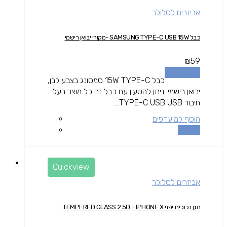
אביזרים לסלולר
כבל SAMSUNG TYPE-C USB 15W -מקורי יבואן רישמי
₪
59
הוספה לסל
כבל 15W TYPE-C סמסונג בצבע לבן,
יבואן רישמי. ניתן להטעין עם כבל זה כל מוצר בעל
חיבור TYPE-C USB USB...
הוסף למועדפים
השוואה
Quickview
אביזרים לסלולר
מגן זכוכית יפני TEMPERED GLASS 2.5D – IPHONE X