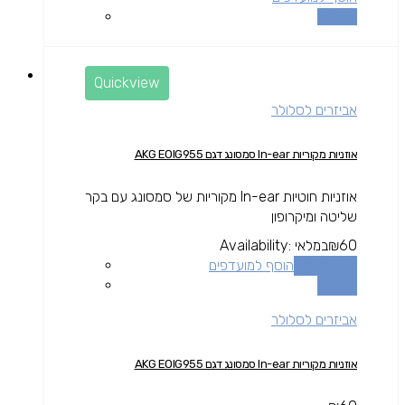
השוואה
Quickview
אביזרים לסלולר
אוזניות מקוריות In-ear סמסונג דגם AKG EOIG955
אוזניות חוטיות In-ear מקוריות של סמסונג עם בקר
שליטה ומיקרופון
60
₪
במלאי
Availability:
הוספה לסל
הוסף למועדפים
השוואה
אביזרים לסלולר
אוזניות מקוריות In-ear סמסונג דגם AKG EOIG955