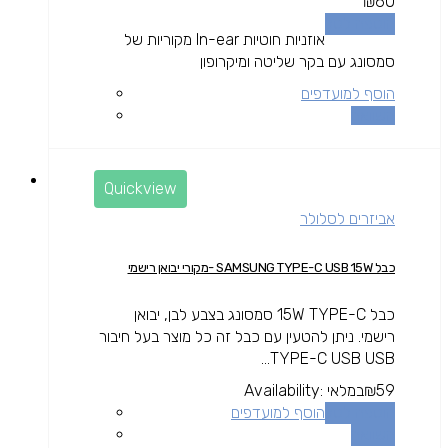
₪
60
הוספה לסל
אוזניות חוטיות In-ear מקוריות של
סמסונג עם בקר שליטה ומיקרופון
הוסף למועדפים
השוואה
Quickview
אביזרים לסלולר
כבל SAMSUNG TYPE-C USB 15W -מקורי יבואן רישמי
כבל 15W TYPE-C סמסונג בצבע לבן, יבואן
רישמי. ניתן להטעין עם כבל זה כל מוצר בעל חיבור
TYPE-C USB USB...
59
₪
במלאי
Availability:
הוספה לסל
הוסף למועדפים
השוואה