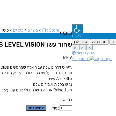
iFix Store
>
מוצרים
>
כיסויים
>
כיסוי שחור עשן SION
כיסוי
נגישות
רה
חדות כהה
שחור לבן
שחור עשן IPHONE X/XS – PATCHWORKS LEVEL VISION
א
א
א
הפסק נגישות
₪
149
מסופק ע"י:
Level Vision היא סידרה מושלת עבור אלה שמחפשים פשוט, מלוטש והכי חשוב עמיד עם הגנה חזקה מפני נפילות.
מבנה הגנתי בעל שכבה כפולה, מספק הגנה מל
עיצוב Anti-Slip
נגיש בקלות וגימור מושלם
אחיזה מושלמת ולחצנים עם עיצוב Raised Lip
במלאי
כמות
הוספה לסל