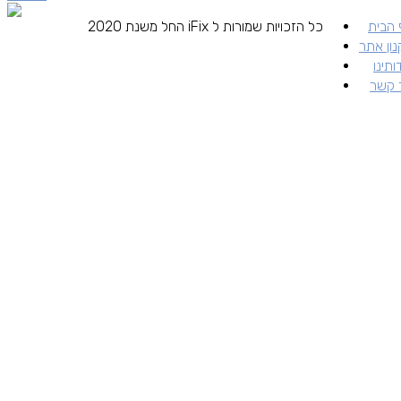
הבית
כל הזכויות שמורות ל iFix החל משנת 2020
ון אתר
ותינו
 קשר