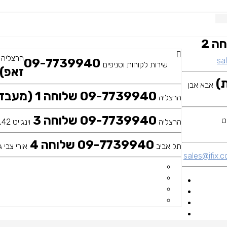
09-7739940 שלוחה 2
הרצליה
sal
09-7739940
שירות לקוחות וסניפים
זאפ)
אבא אבן
09-7739940 שלוחה 1 (מעבדה ראשית)
הרצליה
09-7739940 שלוחה 3
הרצליה
וינגייט 42, כיכר דה שליט
09-7739940 שלוחה 4
תל אביב
אורי צבי גר
sales@ifix.co