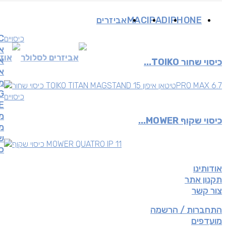
IPHONE
IPAD
MAC
אביזרים
C
כיסויים
א
אביזרים לסלולר
אוזנ
א
כיסוי שחור TOIKO...
או
מ
G
כיסויים
E
מ
כיסוי שקוף MOWER...
מכ
ש
כ
אודותינו
תקנון אתר
צור קשר
התחברות / הרשמה
מועדפים