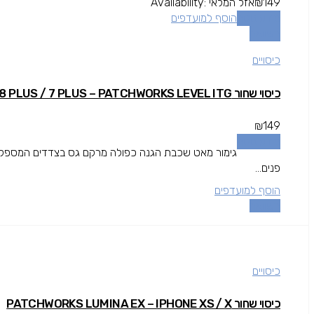
149
₪
אזל המלאי
Availability:
מידע נוסף
הוסף למועדפים
השוואה
כיסויים
כיסוי שחור IPHONE 8 PLUS / 7 PLUS – PATCHWORKS LEVEL ITG
₪
149
מידע נוסף
גימור מאט שכבת הגנה כפולה מרקם גס בצדדים המספק אח
פנים...
הוסף למועדפים
השוואה
כיסויים
כיסוי שחור PATCHWORKS LUMINA EX – IPHONE XS / X