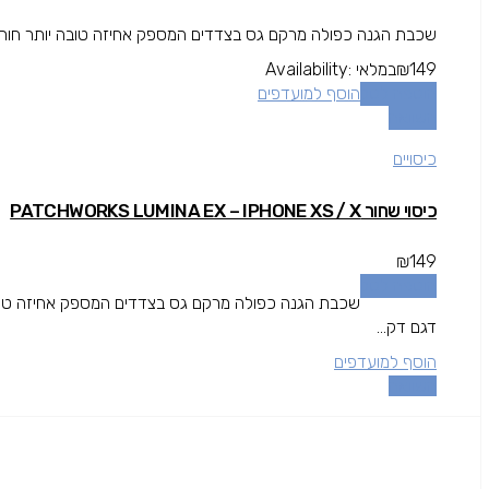
שכבת הגנה כפולה מרקם גס בצדדים המספק אחיזה טובה יותר חור יציאה גדו
149
₪
במלאי
Availability:
הוספה לסל
הוסף למועדפים
השוואה
כיסויים
כיסוי שחור PATCHWORKS LUMINA EX – IPHONE XS / X
₪
149
הוספה לסל
דגם דק...
הוסף למועדפים
השוואה