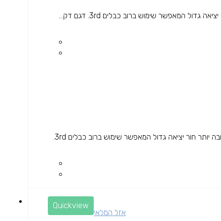
ל המאפשר שימוש ברוב כבלים 3rd. דגם דק...
שכבת הגנה כפולה מרקם גס בצדדים המספק אחיזה טובה יותר חור יציאה גדול המאפשר שימוש ברוב כבלים 3rd.
Quickview
אזל המלאי