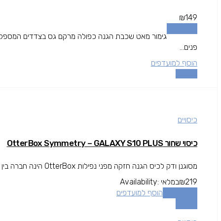
₪
149
מידע נוסף
גימור מאט שכבת הגנה כפולה מרקם גס בצדדים המספק אח
פנים...
הוסף למועדפים
השוואה
כיסויים
כיסוי שחור OtterBox Symmetry – GALAXY S10 PLUS
מסוגנן ודק לכיס הגנה חזקה מפני נפילות OtterBox הינה חברה בין המובילות בתחום המגן עולה מעל גובה המסך להגנה מרבית.
219
₪
במלאי
Availability:
הוספה לסל
הוסף למועדפים
השוואה