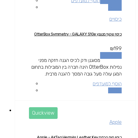
הוספה לסל
הוסף למועדפים
השוואה
כיסויים
כיסוי שקוף מנצנץ OtterBox Symmetry – GALAXY S10e
₪
199
הוספה לסל
מסוגנן ודק לכיס הגנה חזקה מפני
נפילות OtterBox הינה חברה בין המובילות בתחום
המגן עולה מעל גובה המסך להגנה מרבית.
הוסף למועדפים
השוואה
Quickview
Apple
כיסוי חום הרמס Apple – AirTag Hermès Leather Key