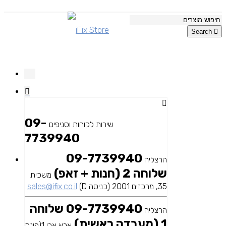
Search
09-
שירות לקוחות וסניפים
7739940
09-7739940
הרצליה
שלוחה 2 (חנות + זאפ)
משכית
35, מרכזים 2001 (כניסה D)
sales@ifix.co.il
09-7739940 שלוחה
הרצליה
1 (מעבדה ראשית)
אבא אבן 1(פינת