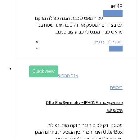
₪
149
מידע נוסף
גימור מאט שכבת הגנה כפולה מרקם
גס בצדדים המספק אחיזה טובה יותר שטח בנוי
מראש עבור מגנט לרכב עיצוב פנים...
הוסף למועדפים
השוואה
Quickview
אזל המלאי
כיסויים
כיסוי שקוף שחור OtterBox Symmetry – IPHONE
6/6S/7/8
מסוגנן ודק לכיס הגנה חזקה מפני נפילות
OtterBox הינה חברה בין המובילות בתחום המגן
עולה מעל גובה המסך להגנה מרבית.