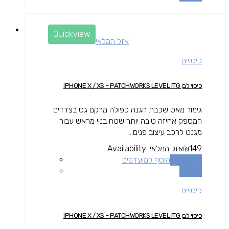
Quickview
אזל המלאי
כיסויים
כיסוי לבן IPHONE X / XS – PATCHWORKS LEVEL ITG
גימור מאט שכבת הגנה כפולה מרקם גס בצדדים
המספק אחיזה טובה יותר שטח בנוי מראש עבור
מגנט לרכב עיצוב פנים...
149
₪
אזל המלאי
Availability:
מידע נוסף
הוסף למועדפים
השוואה
כיסויים
כיסוי לבן IPHONE X / XS – PATCHWORKS LEVEL ITG