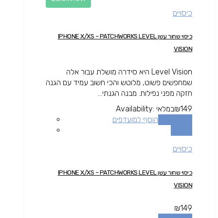
כיסויים
כיסוי שחור עשן IPHONE X/XS – PATCHWORKS LEVEL
VISION
Level Vision היא סידרה מושלת עבור אלה
שמחפשים פשוט, מלוטש והכי חשוב עמיד עם הגנה
חזקה מפני נפילות. מבנה הגנתי...
149
₪
במלאי
Availability:
הוספה לסל
הוסף למועדפים
השוואה
כיסויים
כיסוי שחור עשן IPHONE X/XS – PATCHWORKS LEVEL
VISION
₪
149