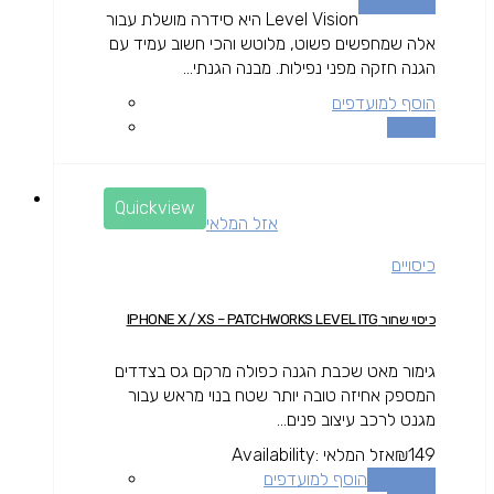
הוספה לסל
Level Vision היא סידרה מושלת עבור
אלה שמחפשים פשוט, מלוטש והכי חשוב עמיד עם
הגנה חזקה מפני נפילות. מבנה הגנתי...
הוסף למועדפים
השוואה
Quickview
אזל המלאי
כיסויים
כיסוי שחור IPHONE X / XS – PATCHWORKS LEVEL ITG
גימור מאט שכבת הגנה כפולה מרקם גס בצדדים
המספק אחיזה טובה יותר שטח בנוי מראש עבור
מגנט לרכב עיצוב פנים...
149
₪
אזל המלאי
Availability:
מידע נוסף
הוסף למועדפים