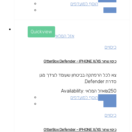
הוסף למועדפים
השוואה
Quickview
אזל המלאי
כיסויים
כיסוי שחור OtterBox Defender – IPHONE X/XS
צא לכל הרפתקה בביטחון שעומד לצידך מגן
סדרת Defender.
250
₪
אזל המלאי
Availability:
מידע נוסף
הוסף למועדפים
השוואה
כיסויים
כיסוי שחור OtterBox Defender – IPHONE X/XS