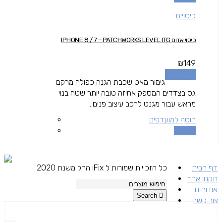
כיסויים
כיסוי אדום IPHONE 8 / 7 – PATCHWORKS LEVEL ITG
₪
149
מידע נוסף
גימור מאט שכבת הגנה כפולה מרקם
גס בצדדים המספק אחיזה טובה יותר שטח בנוי
מראש עבור מגנט לרכב עיצוב פנים...
הוסף למועדפים
השוואה
דף הבית
כל הזכויות שמורות ל iFix החל משנת 2020
תקנון אתר
אודותינו
Search
צור קשר