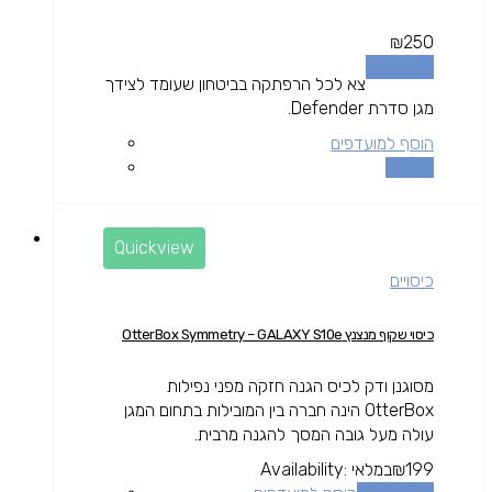
₪
250
מידע נוסף
צא לכל הרפתקה בביטחון שעומד לצידך
מגן סדרת Defender.
הוסף למועדפים
השוואה
Quickview
כיסויים
כיסוי שקוף מנצנץ OtterBox Symmetry – GALAXY S10e
מסוגנן ודק לכיס הגנה חזקה מפני נפילות
OtterBox הינה חברה בין המובילות בתחום המגן
עולה מעל גובה המסך להגנה מרבית.
199
₪
במלאי
Availability: