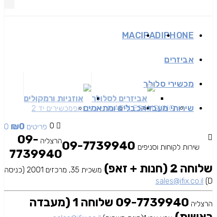
MAC
IPAD
IPHONE
אביזרים
מכשירי סלולר
אביזרים לסלולר
אוזניות ורמקולים
שירותי מעבדה
כבלים ומתאמים
SAMSUNG
APPLE
מכשירים זאפ
מכשירים יד 2
₪
0
0
0 פריטים
09-
הרצליה
09-7739940
שירות לקוחות וסניפים
7739940
שלוחה 2 (חנות + זאפ)
משכית 35, מרכזים 2001 (כניסה
sales@ifix.co.il
D)
09-7739940 שלוחה 1 (מעבדה
הרצליה