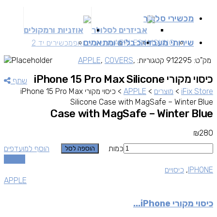
מכשירי סלולר
אביזרים לסלולר
אוזניות ורמקולים
שירותי מעבדה
כבלים ומתאמים
SAMSUNG
APPLE
מכשירים זאפ
מכשירים יד 2
מק"ט:
912295
קטגוריות:
,
COVERS
,
APPLE
כיסוי מקורי iPhone 15 Pro Max Silicone
שתף
iFix Store
>
מוצרים
>
APPLE
>
כיסוי מקורי iPhone 15 Pro Max
Silicone Case with MagSafe – Winter Blue
Case with MagSafe – Winter Blue
₪
280
כמות
הוסף למועדפים
הוספה לסל
השוואה
IPHONE
,
כיסויים
APPLE
כיסוי מקורי iPhone...