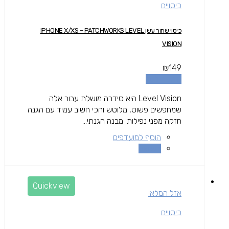
כיסויים
כיסוי שחור עשן IPHONE X/XS – PATCHWORKS LEVEL
VISION
₪
149
הוספה לסל
Level Vision היא סידרה מושלת עבור אלה
שמחפשים פשוט, מלוטש והכי חשוב עמיד עם הגנה
חזקה מפני נפילות. מבנה הגנתי...
הוסף למועדפים
השוואה
Quickview
אזל המלאי
כיסויים