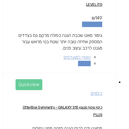
LEVEL ITG
₪
149
הוספה לסל
גימור מאט שכבת הגנה כפולה מרקם גס בצדדים
המספק אחיזה טובה יותר שטח בנוי מראש עבור
מגנט לרכב עיצוב פנים...
הוסף למועדפים
השוואה
Quickview
כיסויים
כיסוי שקוף מנצנץ OtterBox Symmetry – GALAXY S10
PLUS
מסוגנן ודק לכיס הגנה חזקה מפני נפילות