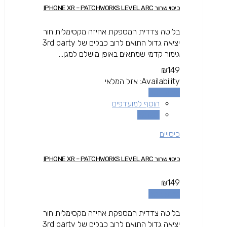
כיסוי שחור IPHONE XR – PATCHWORKS LEVEL ARC
בליטה צדדית המספקת אחיזה מקסימלית חור
יציאה גדול התואם לרוב כבלים של 3rd party
גימור קדמי שמתאים באופן מושלם למגן...
₪
149
Availability:
אזל המלאי
מידע נוסף
הוסף למועדפים
השוואה
כיסויים
כיסוי שחור IPHONE XR – PATCHWORKS LEVEL ARC
₪
149
מידע נוסף
בליטה צדדית המספקת אחיזה מקסימלית חור
יציאה גדול התואם לרוב כבלים של 3rd party