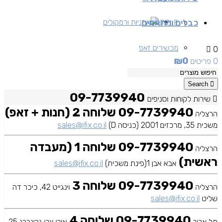
כבלים ומתאמים
אוזניות ורמקולים
APPLE
מכשירים זאפ
0
₪
0
0 פריטים
מכשירים יד 2
Search
09-7739940
שירות לקוחות וסניפים
09-7739940 שלוחה 2 (חנות + זאפ)
הרצליה
משכית 35, מרכזים 2001 (כניסה D)
sales@ifix.co.il
09-7739940 שלוחה 1 (מעבדה
הרצליה
ראשית)
אבא אבן 1(פינת משכית)
sales@ifix.co.il
09-7739940 שלוחה 3
הרצליה
וינגייט 42, כיכר דה
שליט
sales@ifix.co.il
09-7739940 שלוחה 4
תל אביב
אורי צבי גרינברג 25