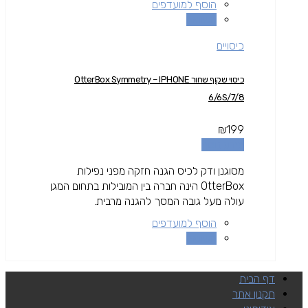
הוסף למועדפים
השוואה
כיסויים
כיסוי שקוף שחור OtterBox Symmetry – IPHONE
6/6S/7/8
₪
199
מידע נוסף
מסוגנן ודק לכיס הגנה חזקה מפני נפילות
OtterBox הינה חברה בין המובילות בתחום המגן
עולה מעל גובה המסך להגנה מרבית.
הוסף למועדפים
השוואה
דף הבית
תקנון אתר