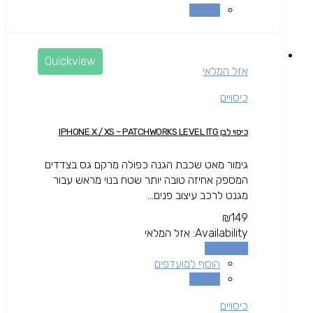
השוואה
Quickview
אזל המלאי
כיסויים
כיסוי לבן IPHONE X / XS – PATCHWORKS LEVEL ITG
גימור מאט שכבת הגנה כפולה מרקם גס בצדדים
המספק אחיזה טובה יותר שטח בנוי מראש עבור
מגנט לרכב עיצוב פנים...
₪
149
Availability:
אזל המלאי
מידע נוסף
הוסף למועדפים
השוואה
כיסויים