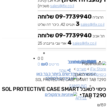
אבא אבן 1(פינת
sales@ifix.co.il
משכית)
09-7739940 שלוחה
הרצליה
3
sales@ifix.co.il
וינגייט 42, כיכר דה שליט
09-7739940 שלוחה
תל אביב
4
sales@ifix.co.il
אורי צבי גרינברג 25
0
MAC
IPAD
אביזרים
IPHONE
מכשירי סלולר
שירותי מעבדה
כבלים ומתאמים
כל
₪
0
0 פריטים
iFix Store
>
מוצרים
>
שתף
המכשירים החדישים ביותר כבר כאן
כיסויים
>
כיסוי לטאבל
אביזרים לסלולר
SOL PROTECTIVE CASE SMART TAB T290
SAMSUNG
כיסוי לטאבל SOL PROTECTIVE CASE SMART
אוזניות ורמקולים
TAB T290
APPLE
₪
159