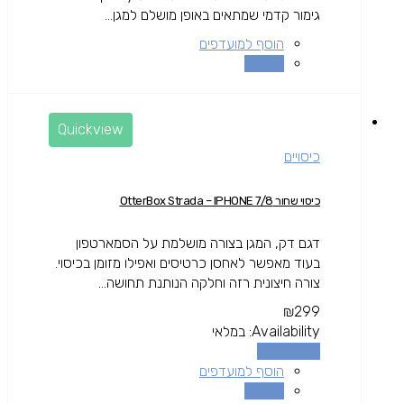
גימור קדמי שמתאים באופן מושלם למגן...
הוסף למועדפים
השוואה
Quickview
כיסויים
כיסוי שחור OtterBox Strada – IPHONE 7/8
דגם דק, המגן בצורה מושלמת על הסמארטפון
בעוד מאפשר לאחסן כרטיסים ואפילו מזומן בכיסוי.
צורה חיצונית רזה וחלקה הנותנת תחושה...
₪
299
Availability:
במלאי
הוספה לסל
הוסף למועדפים
השוואה