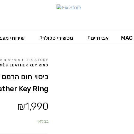
MAC
אביזרים
מכשירי סלולר
שירותי מעב
IFIX STORE
>
מוצרים
>
מכ
MÈS LEATHER KEY RING
ather Key Ring
₪
1,990
במלאי