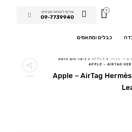
0
שירות לקוחות וסניפים
09-7739940
דה
כבלים ומתאמים
שירי סלולר
>
APPLE
>
כיסוי חום הרמס
APPLE – AIRTAG HER
כיסוי חום הרמס Apple – AirTag Hermès
שתף
Le