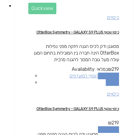
Quickview
כיסויים
כיסוי שקוף OtterBox Symmetry – GALAXY S9 PLUS
מסוגנן ודק לכיס הגנה חזקה מפני נפילות
OtterBox הינה חברה בין המובילות בתחום המגן
עולה מעל גובה המסך להגנה מרבית.
219
₪
במלאי
Availability:
הוספה לסל
הוסף למועדפים
השוואה
כיסויים
כיסוי שקוף OtterBox Symmetry – GALAXY S9 PLUS
₪
219
הוספה לסל
מסוגנן ודק לכיס הגנה חזקה מפני