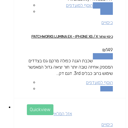
הוספה לסל
הוסף למועדפים
השוואה
כיסויים
כיסוי שחור PATCHWORKS LUMINA EX – IPHONE XS / X
₪
149
הוספה לסל
שכבת הגנה כפולה מרקם גס בצדדים
המספק אחיזה טובה יותר חור יציאה גדול המאפשר
שימוש ברוב כבלים 3rd. דגם דק...
הוסף למועדפים
השוואה
Quickview
אזל המלאי
כיסויים