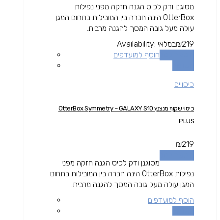
מסוגנן ודק לכיס הגנה חזקה מפני נפילות
OtterBox הינה חברה בין המובילות בתחום המגן
עולה מעל גובה המסך להגנה מרבית.
219
₪
במלאי
Availability:
הוספה לסל
הוסף למועדפים
השוואה
כיסויים
כיסוי שקוף מנצנץ OtterBox Symmetry – GALAXY S10
PLUS
₪
219
הוספה לסל
מסוגנן ודק לכיס הגנה חזקה מפני
נפילות OtterBox הינה חברה בין המובילות בתחום
המגן עולה מעל גובה המסך להגנה מרבית.
הוסף למועדפים
השוואה