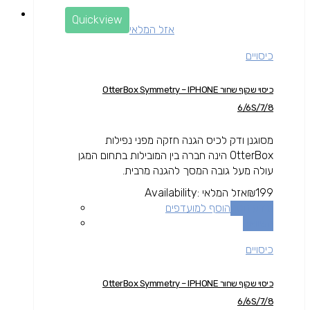
Quickview
אזל המלאי
כיסויים
כיסוי שקוף שחור OtterBox Symmetry – IPHONE
6/6S/7/8
מסוגנן ודק לכיס הגנה חזקה מפני נפילות
OtterBox הינה חברה בין המובילות בתחום המגן
עולה מעל גובה המסך להגנה מרבית.
199
₪
אזל המלאי
Availability:
מידע נוסף
הוסף למועדפים
השוואה
כיסויים
כיסוי שקוף שחור OtterBox Symmetry – IPHONE
6/6S/7/8