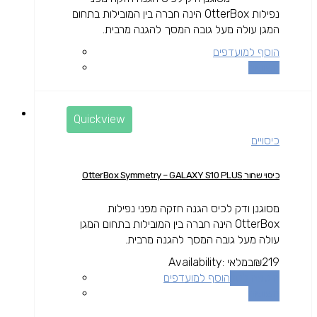
נפילות OtterBox הינה חברה בין המובילות בתחום
המגן עולה מעל גובה המסך להגנה מרבית.
הוסף למועדפים
השוואה
Quickview
כיסויים
כיסוי שחור OtterBox Symmetry – GALAXY S10 PLUS
מסוגנן ודק לכיס הגנה חזקה מפני נפילות
OtterBox הינה חברה בין המובילות בתחום המגן
עולה מעל גובה המסך להגנה מרבית.
219
₪
במלאי
Availability:
הוספה לסל
הוסף למועדפים
השוואה