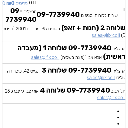
₪
0
0
0 פריטים
09-
הרצליה
09-7739940
שירות לקוחות וסניפים
7739940
שלוחה 2 (חנות + זאפ)
משכית 35, מרכזים 2001 (כניסה
sales@ifix.co.il
D)
09-7739940 שלוחה 1 (מעבדה
הרצליה
ראשית)
אבא אבן 1(פינת משכית)
sales@ifix.co.il
09-7739940 שלוחה 3
הרצליה
וינגייט 42, כיכר דה
שליט
sales@ifix.co.il
09-7739940 שלוחה 4
תל אביב
אורי צבי גרינברג 25
sales@ifix.co.il