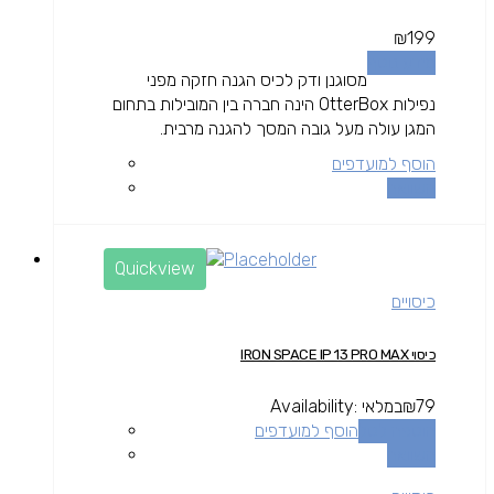
₪
199
מידע נוסף
מסוגנן ודק לכיס הגנה חזקה מפני
נפילות OtterBox הינה חברה בין המובילות בתחום
המגן עולה מעל גובה המסך להגנה מרבית.
הוסף למועדפים
השוואה
Quickview
כיסויים
כיסוי IRON SPACE IP 13 PRO MAX
79
₪
במלאי
Availability:
הוספה לסל
הוסף למועדפים
השוואה