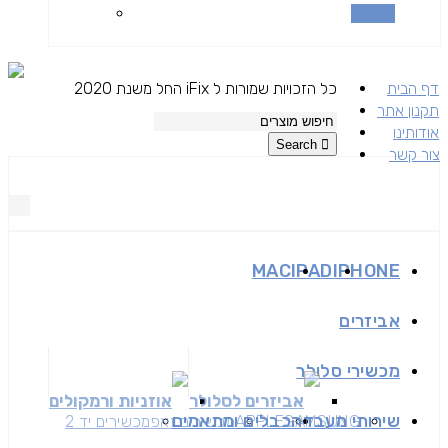
השוואה
דף הבית
כל הזכויות שמורות ל iFix החל משנת 2020
תקנון אתר
אודותינו
Search
צור קשר
MAC
IPAD
IPHONE
אביזרים
מכשירי סלולר
אביזרים לסלולר
אוזניות ורמקולים
שירותי מעבדה
כבלים ומתאמים
SAMSUNG
APPLE
מכשירים זאפ
מכשירים יד 2