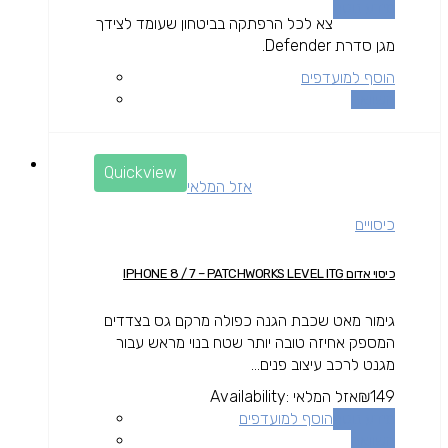
מידע נוסף
צא לכל הרפתקה בביטחון שעומד לצידך
מגן סדרת Defender.
הוסף למועדפים
השוואה
Quickview
אזל המלאי
כיסויים
כיסוי אדום IPHONE 8 / 7 – PATCHWORKS LEVEL ITG
גימור מאט שכבת הגנה כפולה מרקם גס בצדדים
המספק אחיזה טובה יותר שטח בנוי מראש עבור
מגנט לרכב עיצוב פנים...
149
₪
אזל המלאי
Availability:
מידע נוסף
הוסף למועדפים
השוואה