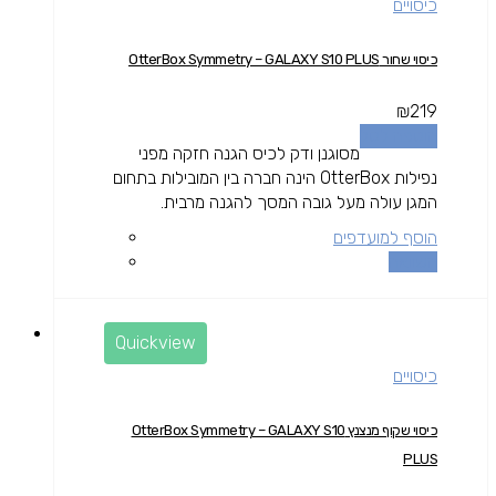
כיסויים
כיסוי שחור OtterBox Symmetry – GALAXY S10 PLUS
₪
219
הוספה לסל
מסוגנן ודק לכיס הגנה חזקה מפני
נפילות OtterBox הינה חברה בין המובילות בתחום
המגן עולה מעל גובה המסך להגנה מרבית.
הוסף למועדפים
השוואה
Quickview
כיסויים
כיסוי שקוף מנצנץ OtterBox Symmetry – GALAXY S10
PLUS