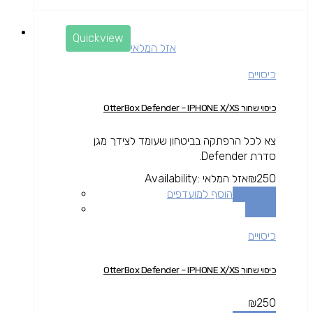
Quickview
אזל המלאי
כיסויים
כיסוי שחור OtterBox Defender – IPHONE X/XS
צא לכל הרפתקה בביטחון שעומד לצידך מגן
סדרת Defender.
250
₪
אזל המלאי
Availability:
מידע נוסף
הוסף למועדפים
השוואה
כיסויים
כיסוי שחור OtterBox Defender – IPHONE X/XS
₪
250