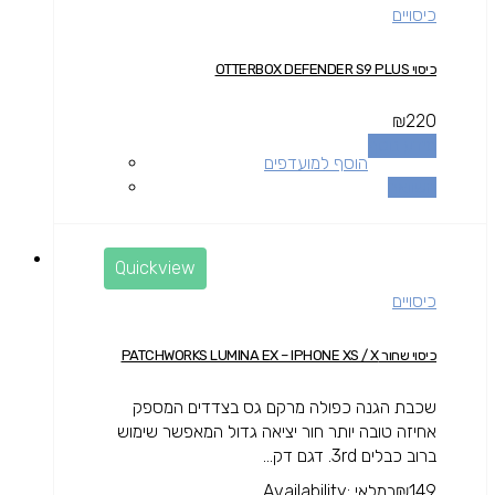
כיסויים
כיסוי OTTERBOX DEFENDER S9 PLUS
₪
220
מידע נוסף
הוסף למועדפים
השוואה
Quickview
כיסויים
כיסוי שחור PATCHWORKS LUMINA EX – IPHONE XS / X
שכבת הגנה כפולה מרקם גס בצדדים המספק
אחיזה טובה יותר חור יציאה גדול המאפשר שימוש
ברוב כבלים 3rd. דגם דק...
149
₪
במלאי
Availability: