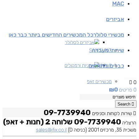
MAC
אביזרים
מכשירי סלולר
כל המכשירים החדישים ביותר כבר כאן
אביזרים לסלולר
שירותי מעבדה
SAMSUNG
כבלים ומתאמים
אוזניות ורמקולים
APPLE
מכשירים זאפ
0
₪
0
0 פריטים
מכשירים יד 2
Search
09-7739940
שירות לקוחות וסניפים
09-7739940 שלוחה 2 (חנות + זאפ)
הרצליה
משכית 35, מרכזים 2001 (כניסה D)
sales@ifix.co.il