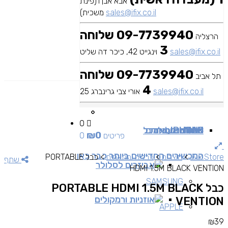
אבא אבן 1(פינת
sales@ifix.co.il
משכית)
09-7739940 שלוחה
הרצליה
3
sales@ifix.co.il
וינגייט 42, כיכר דה שליט
09-7739940 שלוחה
תל אביב
4
sales@ifix.co.il
אורי צבי גרינברג 25
0
MAC
IPAD
אביזרים
IPHONE
מכשירי סלולר
שירותי מעבדה
כבלים ומתאמים
כל
₪
0
0 פריטים
המכשירים החדישים ביותר כבר כאן
iFix Store
>
מוצרים
>
כבלים ומתאמים
>
כבל PORTABLE
שתף
אביזרים לסלולר
HDMI 1.5M BLACK VENTION
SAMSUNG
כבל PORTABLE HDMI 1.5M BLACK
אוזניות ורמקולים
VENTION
APPLE
₪
39