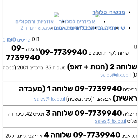
מכשירי סלולר
אביזרים לסלולר
אוזניות ורמקולים
שירותי מעבדה
כבלים ומתאמים
SAMSUNG
APPLE
מכשירים זאפ
מכשירים יד 2
₪
0
0
0 פריטים
09-
הרצליה
09-7739940
שירות לקוחות וסניפים
7739940
שלוחה 2 (חנות + זאפ)
משכית 35, מרכזים 2001 (כניסה
sales@ifix.co.il
D)
09-7739940 שלוחה 1 (מעבדה
הרצליה
ראשית)
אבא אבן 1(פינת משכית)
sales@ifix.co.il
09-7739940 שלוחה 3
הרצליה
וינגייט 42, כיכר דה
שליט
sales@ifix.co.il
09-7739940 שלוחה 4
תל אביב
אורי צבי גרינברג 25