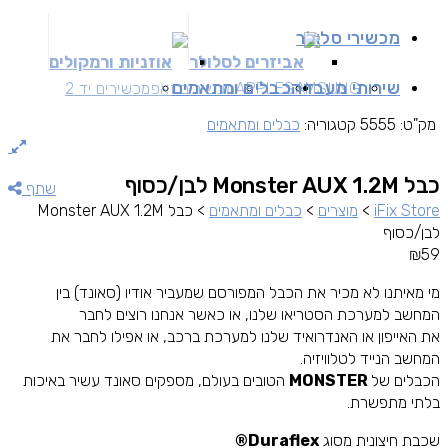
מכשירי סלולר
אביזרים לסלולר
אוזניות ורמקולים
שירותי מעבדה
כבלים ומתאמים
SAMSUNG
APPLE
מכשירים זאפ
מכשירים יד 2
מק"ט:
5555
קטגוריה:
כבלים ומתאמים
כבל Monster AUX 1.2M לבן/כסוף
שתף
iFix Store
>
מוצרים
>
כבלים ומתאמים
>
כבל Monster AUX 1.2M
לבן/כסוף
₪
59
מי מאיתנו לא מכיר את הכבל המפורסם שמעביר אודיו (סאונד) בין
המחשב למערכת הסטריאו שלנו, או כאשר אנחנו רוצים לחבר
את האייפון או האנדרואיד שלנו למערכת ברכב, או אפילו לחבר את
המחשב הנייד לטלוויזיה.
הכבלים של
MONSTER
הטובים בעולם, מספקים סאונד עשיר באיכות
בלתי מתפשרת.
שכבת חיצונית מסוג
Duraflex®