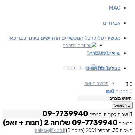
MAC
אביזרים
מכשירי סלולר
כל המכשירים החדישים ביותר כבר כאן
אביזרים לסלולר
שירותי מעבדה
SAMSUNG
כבלים ומתאמים
אוזניות ורמקולים
APPLE
מכשירים זאפ
0
₪
0
0 פריטים
מכשירים יד 2
Search
09-7739940
שירות לקוחות וסניפים
09-7739940 שלוחה 2 (חנות + זאפ)
הרצליה
משכית 35, מרכזים 2001 (כניסה D)
sales@ifix.co.il