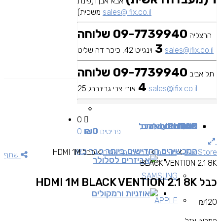
אבא אבן 1(פינת
sales@ifix.co.il
משכית)
09-7739940 שלוחה
הרצליה
3
sales@ifix.co.il
וינגייט 42, כיכר דה שליט
09-7739940 שלוחה
תל אביב
4
sales@ifix.co.il
אורי צבי גרינברג 25
0
MAC
IPAD
אביזרים
IPHONE
מכשירי סלולר
שירותי מעבדה
כבלים ומתאמים
כל
₪
0
0 פריטים
המכשירים החדישים ביותר כבר כאן
iFix Store
>
מוצרים
>
כבלים ומתאמים
>
כבל HDMI 1M
שתף
אביזרים לסלולר
BLACK VENTION 2.1 8K
SAMSUNG
כבל HDMI 1M BLACK VENTION 2.1 8K
אוזניות ורמקולים
APPLE
₪
120
המלאי אזל