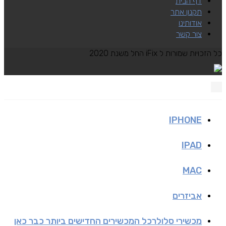
דף הבית
תקנון אתר
אודותינו
צור קשר
כל הזכויות שמורות ל iFix החל משנת 2020
IPHONE
IPAD
MAC
אביזרים
מכשירי סלולר
כל המכשירים החדישים ביותר כבר כאן