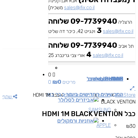
אבא אבן 1(פינת
sales@ifix.co.il
משכית)
09-7739940 שלוחה
הרצליה
3
sales@ifix.co.il
וינגייט 42, כיכר דה שליט
09-7739940 שלוחה
תל אביב
4
sales@ifix.co.il
אורי צבי גרינברג 25
0
MAC
IPAD
אביזרים
IPHONE
מכשירי סלולר
שירותי מעבדה
כבלים ומתאמים
כל
₪
0
0 פריטים
המכשירים החדישים ביותר כבר כאן
iFix Store
>
מוצרים
>
כבלים ומתאמים
>
כבל HDMI 1M
שתף
אביזרים לסלולר
BLACK VENTION
SAMSUNG
כבל HDMI 1M BLACK VENTION
אוזניות ורמקולים
APPLE
₪
30
המלאי אזל