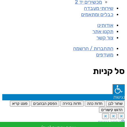
מכשירים יד 2
שירותי מעבדה
כבלים ומתאמים
אודותינו
תקנון אתר
צור קשר
התחברות / הרשמה
מועדפים
סל קניות
נגישות
שחור לבן
חדות כהה
חדות בהירה
הפסק הבהובים
פונט קריא
הדגש קישורים
א
א
א
הפסק נגישות