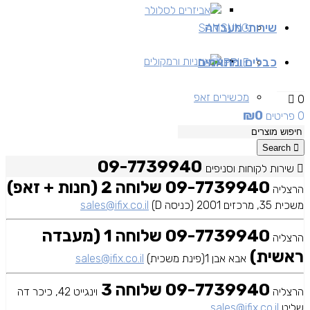
אביזרים לסלולר
שירותי מעבדה
SAMSUNG
כבלים ומתאמים
אוזניות ורמקולים
APPLE
מכשירים זאפ
0
₪
0
0 פריטים
מכשירים יד 2
Search
09-7739940
שירות לקוחות וסניפים
09-7739940 שלוחה 2 (חנות + זאפ)
הרצליה
משכית 35, מרכזים 2001 (כניסה D)
sales@ifix.co.il
09-7739940 שלוחה 1 (מעבדה
הרצליה
ראשית)
אבא אבן 1(פינת משכית)
sales@ifix.co.il
09-7739940 שלוחה 3
הרצליה
וינגייט 42, כיכר דה
שליט
sales@ifix.co.il