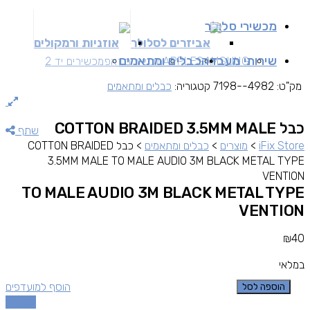
מכשירי סלולר
אביזרים לסלולר
אוזניות ורמקולים
שירותי מעבדה
כבלים ומתאמים
SAMSUNG
APPLE
מכשירים זאפ
מכשירים יד 2
מק"ט:
4982--7198
קטגוריה:
כבלים ומתאמים
כבל COTTON BRAIDED 3.5MM MALE
שתף
iFix Store
>
מוצרים
>
כבלים ומתאמים
>
כבל COTTON BRAIDED
3.5MM MALE TO MALE AUDIO 3M BLACK METAL TYPE
VENTION
TO MALE AUDIO 3M BLACK METAL TYPE
VENTION
₪
40
במלאי
הוסף למועדפים
הוספה לסל
השוואה