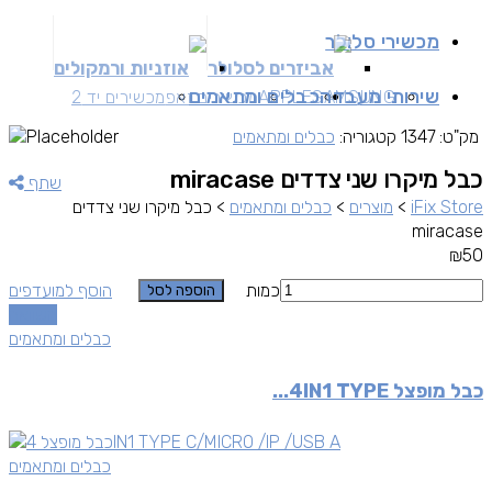
מכשירי סלולר
אביזרים לסלולר
אוזניות ורמקולים
שירותי מעבדה
כבלים ומתאמים
SAMSUNG
APPLE
מכשירים זאפ
מכשירים יד 2
מק"ט:
1347
קטגוריה:
כבלים ומתאמים
כבל מיקרו שני צדדים miracase
שתף
iFix Store
>
מוצרים
>
כבלים ומתאמים
>
כבל מיקרו שני צדדים
miracase
₪
50
כמות
הוסף למועדפים
הוספה לסל
השוואה
כבלים ומתאמים
כבל מופצל 4IN1 TYPE...
כבלים ומתאמים