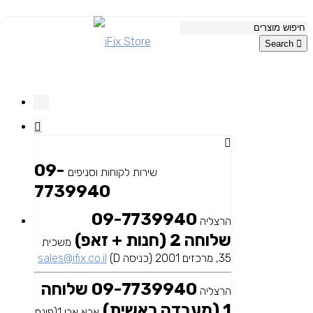
Search
09-
שירות לקוחות וסניפים
7739940
09-7739940
הרצליה
שלוחה 2 (חנות + זאפ)
משכית
35, מרכזים 2001 (כניסה D)
sales@ifix.co.il
09-7739940 שלוחה
הרצליה
1 (מעבדה ראשית)
אבא אבן 1(פינת