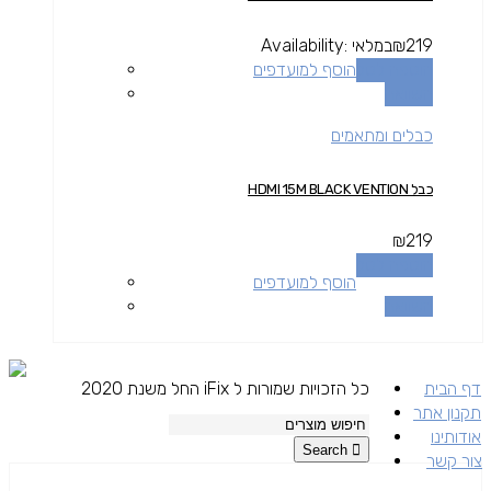
219
₪
במלאי
Availability:
הוספה לסל
הוסף למועדפים
השוואה
כבלים ומתאמים
כבל HDMI 15M BLACK VENTION
₪
219
הוספה לסל
הוסף למועדפים
השוואה
דף הבית
כל הזכויות שמורות ל iFix החל משנת 2020
תקנון אתר
אודותינו
Search
צור קשר