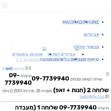
MAC
IPAD
IPHONE
אביזרים
מכשירי סלולר
אביזרים לסלולר
אוזניות ורמקולים
שירותי מעבדה
כבלים ומתאמים
SAMSUNG
APPLE
מכשירים זאפ
מכשירים יד 2
₪
0
0
0 פריטים
09-
הרצליה
09-7739940
שירות לקוחות וסניפים
7739940
שלוחה 2 (חנות + זאפ)
משכית 35, מרכזים 2001 (כניסה
sales@ifix.co.il
D)
09-7739940 שלוחה 1 (מעבדה
הרצליה