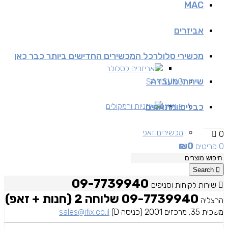
MAC
אביזרים
מכשירי סלולר
כל המכשירים החדישים ביותר כבר כאן
אביזרים לסלולר
שירותי מעבדה
SAMSUNG
כבלים ומתאמים
אוזניות ורמקולים
APPLE
מכשירים זאפ
0
₪
0
0 פריטים
מכשירים יד 2
Search
09-7739940
שירות לקוחות וסניפים
09-7739940 שלוחה 2 (חנות + זאפ)
הרצליה
משכית 35, מרכזים 2001 (כניסה D)
sales@ifix.co.il