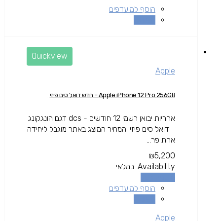
הוסף למועדפים
השוואה
Quickview
Apple
Apple iPhone 12 Pro 256GB – חדש דואל סים פיזי
אחריות יבואן רשמי 12 חודשים - dcs דגם הונגקונג
- דואל סים פיזי! המחיר המוצג באתר מוגבל ליחידה
אחת פר...
₪
5,200
Availability:
במלאי
הוספה לסל
הוסף למועדפים
השוואה
Apple