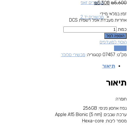
מכשירים זאפ
₪
5,300
₪
5,600
זמין במלאי מיידי
מכשירים יד 2
אחריות מעבדת אפל רשמית DCS
כמות
הוספה לסל
הוסף למועדפים
השוואה
מק"ט:
07457
קטגוריה:
מכשירי סלולר
תיאור
תיאור
חומרה:
נפח אחסון פנימי: 256GB
ערכת שבבים: Apple A15 Bionic (5 nm)
מספר ליבות: Hexa-core