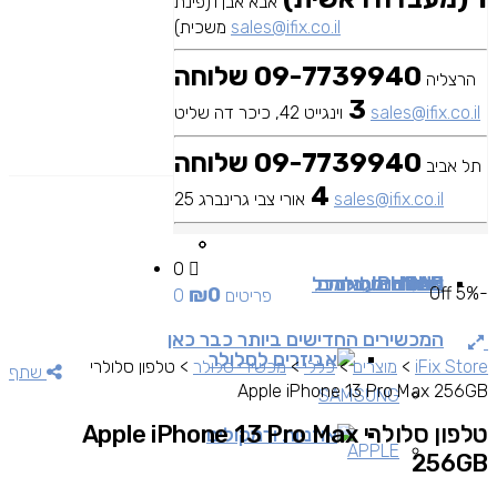
אבא אבן 1(פינת
sales@ifix.co.il
משכית)
09-7739940 שלוחה
הרצליה
3
sales@ifix.co.il
וינגייט 42, כיכר דה שליט
09-7739940 שלוחה
תל אביב
4
sales@ifix.co.il
אורי צבי גרינברג 25
0
MAC
IPAD
אביזרים
IPHONE
מכשירי סלולר
שירותי מעבדה
כבלים ומתאמים
כל
₪
0
-5% Off
0 פריטים
המכשירים החדישים ביותר כבר כאן
אביזרים לסלולר
iFix Store
>
מוצרים
>
כללי
>
מכשירי סלולר
>
טלפון סלולרי
שתף
Apple iPhone 13 Pro Max 256GB
SAMSUNG
טלפון סלולרי Apple iPhone 13 Pro Max
אוזניות ורמקולים
APPLE
256GB