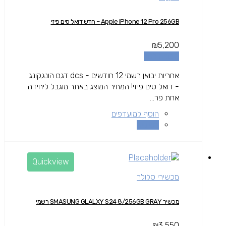
Apple iPhone 12 Pro 256GB – חדש דואל סים פיזי
₪
5,200
הוספה לסל
אחריות יבואן רשמי 12 חודשים - dcs דגם הונגקונג
- דואל סים פיזי! המחיר המוצג באתר מוגבל ליחידה
אחת פר...
הוסף למועדפים
השוואה
Quickview
מכשירי סלולר
מכשיר SMASUNG GLALXY S24 8/256GB GRAY רשמי
₪
3,550