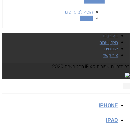
הוספה לסל
הוסף למועדפים
השוואה
דף הבית
תקנון אתר
אודותינו
צור קשר
כל הזכויות שמורות ל iFix החל משנת 2020
IPHONE
IPAD