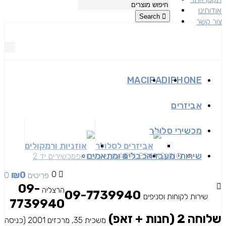
אודותינו
Search
צור קשר
MAC
IPAD
IPHONE
אביזרים
מכשירי סלולר
אביזרים לסלולר
אוזניות ורמקולים
שירותי מעבדה
כבלים ומתאמים
SAMSUNG
APPLE
מכשירים זאפ
מכשירים יד 2
₪
0
0
0 פריטים
09-
הרצליה
09-7739940
שירות לקוחות וסניפים
7739940
שלוחה 2 (חנות + זאפ)
משכית 35, מרכזים 2001 (כניסה