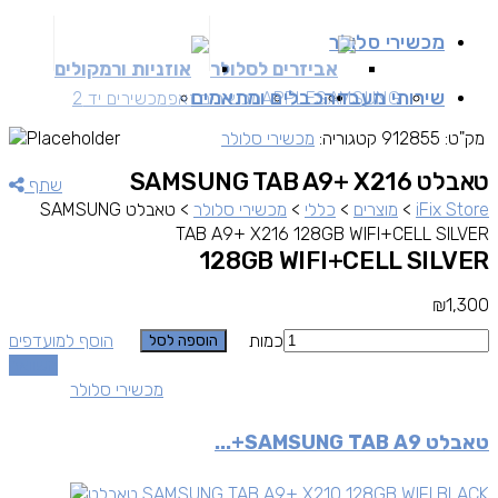
מכשירי סלולר
אביזרים לסלולר
אוזניות ורמקולים
שירותי מעבדה
כבלים ומתאמים
SAMSUNG
APPLE
מכשירים זאפ
מכשירים יד 2
מק"ט:
912855
קטגוריה:
מכשירי סלולר
טאבלט SAMSUNG TAB A9+ X216
שתף
iFix Store
>
מוצרים
>
כללי
>
מכשירי סלולר
>
טאבלט SAMSUNG
TAB A9+ X216 128GB WIFI+CELL SILVER
128GB WIFI+CELL SILVER
₪
1,300
כמות
הוסף למועדפים
הוספה לסל
השוואה
מכשירי סלולר
טאבלט SAMSUNG TAB A9+...