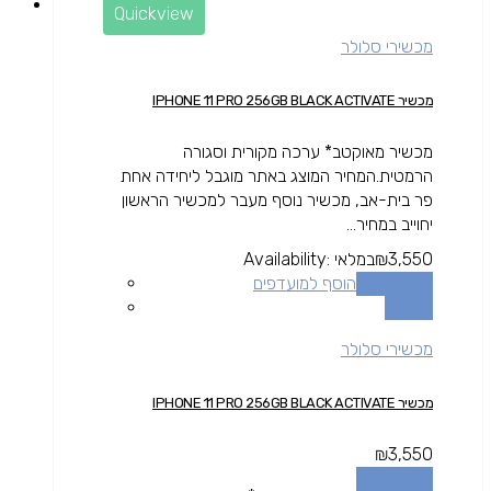
Quickview
מכשירי סלולר
מכשיר IPHONE 11 PRO 256GB BLACK ACTIVATE
מכשיר מאוקטב* ערכה מקורית וסגורה
הרמטית.המחיר המוצג באתר מוגבל ליחידה אחת
פר בית-אב, מכשיר נוסף מעבר למכשיר הראשון
יחוייב במחיר...
3,550
₪
במלאי
Availability:
הוספה לסל
הוסף למועדפים
השוואה
מכשירי סלולר
מכשיר IPHONE 11 PRO 256GB BLACK ACTIVATE
₪
3,550
הוספה לסל