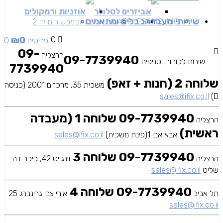
אביזרים לסלולר
אוזניות ורמקולים
שירותי מעבדה
כבלים ומתאמים
SAMSUNG
APPLE
מכשירים זאפ
מכשירים יד 2
₪
0
0
0 פריטים
09-
הרצליה
09-7739940
שירות לקוחות וסניפים
7739940
שלוחה 2 (חנות + זאפ)
משכית 35, מרכזים 2001 (כניסה
sales@ifix.co.il
D)
09-7739940 שלוחה 1 (מעבדה
הרצליה
ראשית)
אבא אבן 1(פינת משכית)
sales@ifix.co.il
09-7739940 שלוחה 3
הרצליה
וינגייט 42, כיכר דה
שליט
sales@ifix.co.il
09-7739940 שלוחה 4
תל אביב
אורי צבי גרינברג 25
sales@ifix.co.il