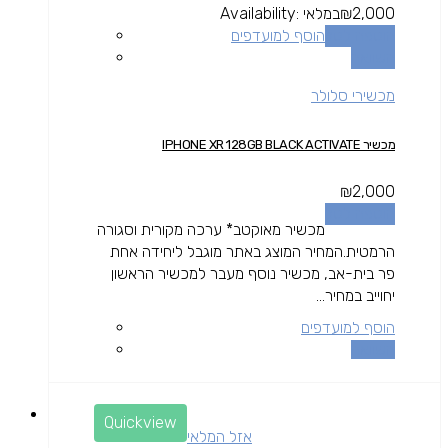
2,000
₪
במלאי
Availability:
הוספה לסל
הוסף למועדפים
השוואה
מכשירי סלולר
מכשיר IPHONE XR 128GB BLACK ACTIVATE
₪
2,000
הוספה לסל
מכשיר מאוקטב* ערכה מקורית וסגורה
הרמטית.המחיר המוצג באתר מוגבל ליחידה אחת
פר בית-אב, מכשיר נוסף מעבר למכשיר הראשון
יחוייב במחיר...
הוסף למועדפים
השוואה
Quickview
אזל המלאי