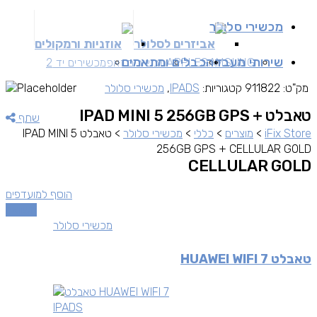
מכשירי סלולר
אביזרים לסלולר
אוזניות ורמקולים
שירותי מעבדה
כבלים ומתאמים
SAMSUNG
APPLE
מכשירים זאפ
מכשירים יד 2
מק"ט:
911822
קטגוריות:
IPADS
,
מכשירי סלולר
טאבלט IPAD MINI 5 256GB GPS +
שתף
iFix Store
>
מוצרים
>
כללי
>
מכשירי סלולר
>
טאבלט IPAD MINI 5
256GB GPS + CELLULAR GOLD
CELLULAR GOLD
הוסף למועדפים
השוואה
מכשירי סלולר
טאבלט HUAWEI WIFI 7
IPADS