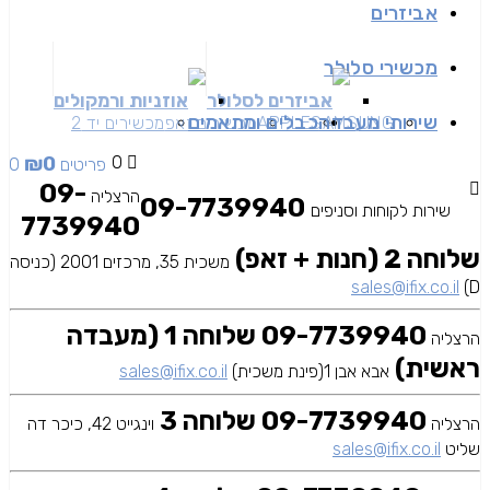
אביזרים
מכשירי סלולר
אביזרים לסלולר
אוזניות ורמקולים
שירותי מעבדה
כבלים ומתאמים
SAMSUNG
APPLE
מכשירים זאפ
מכשירים יד 2
₪
0
0
0 פריטים
09-
הרצליה
09-7739940
שירות לקוחות וסניפים
7739940
שלוחה 2 (חנות + זאפ)
משכית 35, מרכזים 2001 (כניסה
sales@ifix.co.il
D)
09-7739940 שלוחה 1 (מעבדה
הרצליה
ראשית)
אבא אבן 1(פינת משכית)
sales@ifix.co.il
09-7739940 שלוחה 3
הרצליה
וינגייט 42, כיכר דה
שליט
sales@ifix.co.il