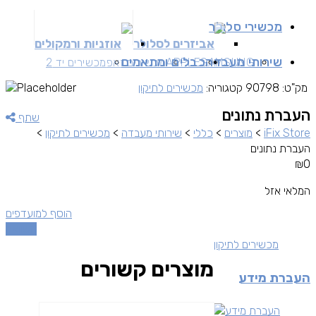
מכשירי סלולר
אביזרים לסלולר
אוזניות ורמקולים
שירותי מעבדה
כבלים ומתאמים
SAMSUNG
APPLE
מכשירים זאפ
מכשירים יד 2
מק"ט:
90798
קטגוריה:
מכשירים לתיקון
העברת נתונים
שתף
iFix Store
>
מוצרים
>
כללי
>
שירותי מעבדה
>
מכשירים לתיקון
>
העברת נתונים
₪
0
המלאי אזל
הוסף למועדפים
השוואה
מכשירים לתיקון
מוצרים קשורים
העברת מידע