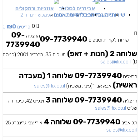
אביזרים לסלולר
אוזניות ורמקולים
שירותי מעבדה
כבלים ומתאמים
SAMSUNG
APPLE
מכשירים זאפ
מכשירים יד 2
₪
0
0
0 פריטים
09-
הרצליה
09-7739940
שירות לקוחות וסניפים
7739940
שלוחה 2 (חנות + זאפ)
משכית 35, מרכזים 2001 (כניסה
sales@ifix.co.il
D)
09-7739940 שלוחה 1 (מעבדה
הרצליה
ראשית)
אבא אבן 1(פינת משכית)
sales@ifix.co.il
09-7739940 שלוחה 3
הרצליה
וינגייט 42, כיכר דה
שליט
sales@ifix.co.il
09-7739940 שלוחה 4
תל אביב
אורי צבי גרינברג 25
sales@ifix.co.il