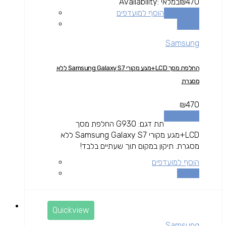
470
₪
במלאי
Availability:
הוספה לסל
הוסף למועדפים
השוואה
Samsung
החלפת מסך LCD+מגע מקורי Samsung Galaxy S7 ללא
מסגרת
₪
470
הוספה לסל
תת דגם: G930 החלפת מסך
LCD+מגע מקורי Samsung Galaxy S7 ללא
מסגרת. תיקון במקום תוך שעתיים בלבד!
הוסף למועדפים
השוואה
Quickview
Samsung