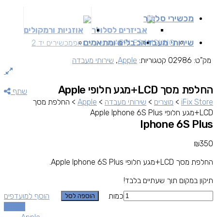
מכשירי סלולר
אביזרים לסלולר
אוזניות ורמקולים
שירותי מעבדה
כבלים ומתאמים
SAMSUNG
APPLE
מכשירים זאפ
מכשירים יד 2
מק"ט:
02986
קטגוריות:
Apple
,
שירותי מעבדה
החלפת מסך LCD+מגע חלופי Apple
שתף
iFix Store
>
מוצרים
>
שירותי מעבדה
>
Apple
>
החלפת מסך
LCD+מגע חלופי Apple Iphone 6S Plus
Iphone 6S Plus
₪
350
החלפת מסך LCD+מגע חלופי Apple Iphone 6S Plus.
תיקון במקום תוך שעתיים בלבד!
כמות
הוסף למועדפים
הוספה לסל
השוואה