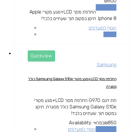
₪
600
הוספה לסל
החלפת מסך LCD+מגע מקורי Apple
Iphone 8. תיקון במקום תוך שעתיים בלבד!
הוסף למועדפים
השוואה
Quickview
Samsung
החלפת מסך LCD+מגע מקורי Samsung Galaxy S10e כולל
מסגרת
תת דגם: G970 החלפת מסך LCD+מגע מקורי
Samsung Galaxy S10e כולל מסגרת. תיקון
במקום תוך שעתיים בלבד!
850
₪
במלאי
Availability:
הוספה לסל
הוסף למועדפים