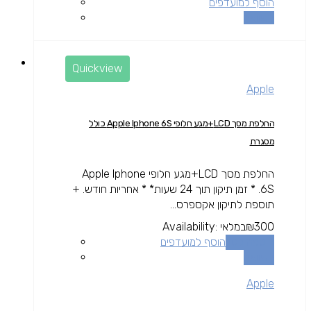
הוסף למועדפים
השוואה
Quickview
Apple
החלפת מסך LCD+מגע חלופי Apple Iphone 6S כולל
מסגרת
החלפת מסך LCD+מגע חלופי Apple Iphone
6S. * זמן תיקון תוך 24 שעות* * אחריות חודש. +
תוספת לתיקון אקספרס...
300
₪
במלאי
Availability:
הוספה לסל
הוסף למועדפים
השוואה
Apple