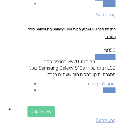
השוואה
Samsung
החלפת מסך LCD+מגע מקורי Samsung Galaxy S10e כולל
מסגרת
₪
850
הוספה לסל
תת דגם: G970 החלפת מסך
LCD+מגע מקורי Samsung Galaxy S10e כולל
מסגרת. תיקון במקום תוך שעתיים בלבד!
הוסף למועדפים
השוואה
Quickview
Samsung