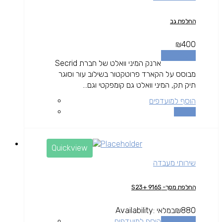
החלפת גב
₪
400
הוספה לסל
ארנק המיני וואלט של חברת Secrid
מבוסס על הקארד פרוטקטור בשילוב עור וסוגר
תיק תק, המיני וואלט גם קומפקטי וגם...
הוסף למועדפים
השוואה
Quickview
שירותי מעבדה
החלפת מסך- S23+ 916S
880
₪
במלאי
Availability:
הוספה לסל
הוסף למועדפים