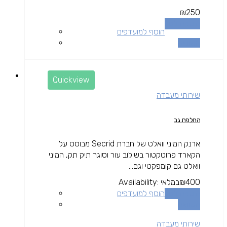
₪
250
הוספה לסל
הוסף למועדפים
השוואה
Quickview
שירותי מעבדה
החלפת גב
ארנק המיני וואלט של חברת Secrid מבוסס על
הקארד פרוטקטור בשילוב עור וסוגר תיק תק, המיני
וואלט גם קומפקטי וגם...
400
₪
במלאי
Availability:
הוספה לסל
הוסף למועדפים
השוואה
שירותי מעבדה