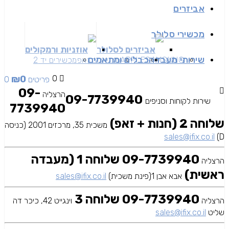
אביזרים
מכשירי סלולר
אביזרים לסלולר
אוזניות ורמקולים
שירותי מעבדה
כבלים ומתאמים
SAMSUNG
APPLE
מכשירים זאפ
מכשירים יד 2
₪
0
0
0 פריטים
09-
הרצליה
09-7739940
שירות לקוחות וסניפים
7739940
שלוחה 2 (חנות + זאפ)
משכית 35, מרכזים 2001 (כניסה
sales@ifix.co.il
D)
09-7739940 שלוחה 1 (מעבדה
הרצליה
ראשית)
אבא אבן 1(פינת משכית)
sales@ifix.co.il
09-7739940 שלוחה 3
הרצליה
וינגייט 42, כיכר דה
שליט
sales@ifix.co.il