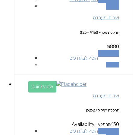
השוואה
שירותי מעבדה
החלפת מסך- S23+ 916S
₪
880
הוספה לסל
הוסף למועדפים
השוואה
Quickview
שירותי מעבדה
החלפת רמקול / צלצלן
150
₪
במלאי
Availability:
הוספה לסל
הוסף למועדפים