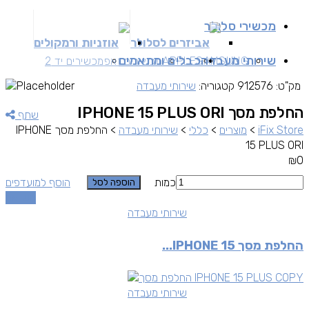
מכשירי סלולר
אביזרים לסלולר
אוזניות ורמקולים
שירותי מעבדה
כבלים ומתאמים
SAMSUNG
APPLE
מכשירים זאפ
מכשירים יד 2
מק"ט:
912576
קטגוריה:
שירותי מעבדה
החלפת מסך IPHONE 15 PLUS ORI
שתף
iFix Store
>
מוצרים
>
כללי
>
שירותי מעבדה
>
החלפת מסך IPHONE
15 PLUS ORI
₪
0
כמות
הוסף למועדפים
הוספה לסל
השוואה
שירותי מעבדה
החלפת מסך IPHONE 15...
שירותי מעבדה