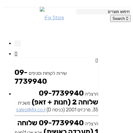
Search
09-
שירות לקוחות וסניפים
7739940
09-7739940
הרצליה
שלוחה 2 (חנות + זאפ)
משכית
35, מרכזים 2001 (כניסה D)
sales@ifix.co.il
09-7739940 שלוחה
הרצליה
1 (מעבדה ראשית)
אבא אבן 1(פינת