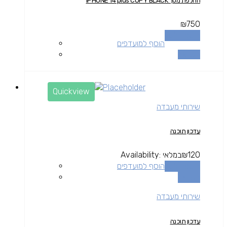
החלפת מסך IPHONE 14 plus COPY BLACK
₪
750
הוספה לסל
הוסף למועדפים
השוואה
Quickview
שירותי מעבדה
עדכון תוכנה
120
₪
במלאי
Availability:
הוספה לסל
הוסף למועדפים
השוואה
שירותי מעבדה
עדכון תוכנה