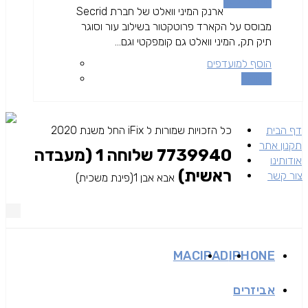
הוספה לסל
ארנק המיני וואלט של חברת Secrid
מבוסס על הקארד פרוטקטור בשילוב עור וסוגר
תיק תק, המיני וואלט גם קומפקטי וגם...
הוסף למועדפים
השוואה
דף הבית
כל הזכויות שמורות ל iFix החל משנת 2020
תקנון אתר
7739940 שלוחה 1 (מעבדה
אודותינו
ראשית)
צור קשר
אבא אבן 1(פינת משכית)
MAC
IPAD
IPHONE
אביזרים