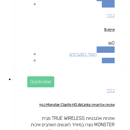
השוואה
כללי
אייפון 8
₪
0
מידע נוסף
הוסף למועדפים
השוואה
Quickview
כללי
אוזניות אלחוטיות Monster Clarity HD AirLinks כסף
אוזניות אלגנטיות TRUE WIRELESS מבית
MONSTER נוצרו במיוחד לאנשים האוהבים איכות