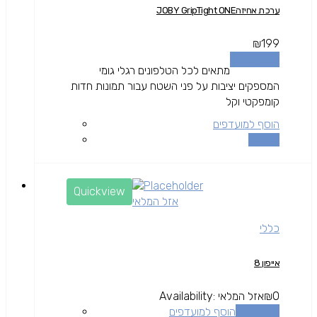
ערכת אחיזהJOBY GripTight ONE
₪
199
הוספה לסל
מתאים לכל הטלפונים רגלי גומי
המספקים יציבות על פני השטח עבור תמונות חדות
קומפקטי וקל
הוסף למועדפים
השוואה
Quickview
אזל המלאי
כללי
אייפון 8
0
₪
אזל המלאי
Availability:
מידע נוסף
הוסף למועדפים