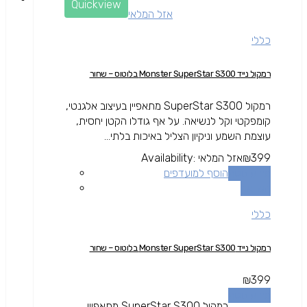
Quickview
אזל המלאי
כללי
רמקול נייד Monster SuperStar S300 בלוטוס – שחור
רמקול SuperStar S300 מתאפיין בעיצוב אלגנטי,
קומפקטי וקל לנשיאה. על אף גודלו הקטן יחסית,
עוצמת השמע וניקיון הצליל באיכות בלתי...
399
₪
אזל המלאי
Availability:
מידע נוסף
הוסף למועדפים
השוואה
כללי
רמקול נייד Monster SuperStar S300 בלוטוס – שחור
₪
399
מידע נוסף
רמקול SuperStar S300 מתאפיין