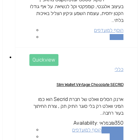
בעיצוב אלגנטי, קומפקטי וקל לנשיאה. על אף גודלו
הקטן יחסית, עוצמת השמע וניקיון הצליל באיכות
בלתי...
הוסף למועדפים
השוואה
Quickview
כללי
Slim Wallet Vintage Chocolate SECRID
ארנק הסלים וואלט של חברת Secrid הוא כמו
המיני וואלט רק בלי סוגר התיק תק , צורת החיתוך
בעור רחבה...
350
₪
במלאי
Availability:
הוספה לסל
הוסף למועדפים
השוואה