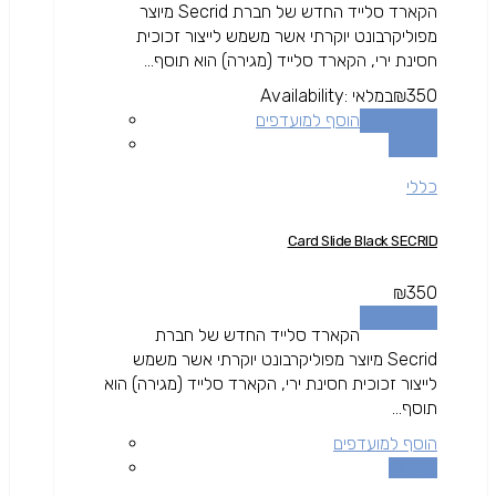
הקארד סלייד החדש של חברת Secrid מיוצר
מפוליקרבונט יוקרתי אשר משמש לייצור זכוכית
חסינת ירי, הקארד סלייד (מגירה) הוא תוסף...
350
₪
במלאי
Availability:
הוספה לסל
הוסף למועדפים
השוואה
כללי
Card Slide Black SECRID
₪
350
הוספה לסל
הקארד סלייד החדש של חברת
Secrid מיוצר מפוליקרבונט יוקרתי אשר משמש
לייצור זכוכית חסינת ירי, הקארד סלייד (מגירה) הוא
תוסף...
הוסף למועדפים
השוואה