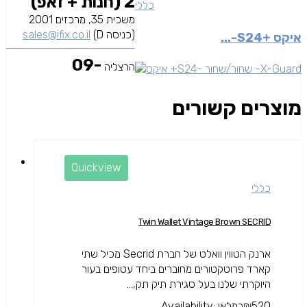
2 (חנות + זאפ)
כללי
משכית 35, מרכזים 2001
(כניסה D)
sales@ifix.co.il
איקס +S24-...
09-
הרצליה
מוצרים קשורים
Quickview
כללי
Twin Wallet Vintage Brown SECRID
ארנק הטווין וואלט של חברת Secrid מכיל שתי
קארד פרוטקטורים מחוברים ביחד עטופים בעור
היוקרתי שלנו בעל סגירת תיק תק,...
520
₪
במלאי
Availability: