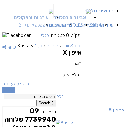
מכשירי סלולר
אביזרים לסלולר
אוזניות ורמקולים
שירותי מעבדה
כבלים ומתאמים
SAMSUNG
APPLE
מכשירים זאפ
מכשירים יד 2
מק"ט:
8
קטגוריה:
כללי
iFix Store
>
מוצרים
>
כללי
>
אייפון X
שתף
אייפון X
₪
0
המלאי אזל
הוסף למועדפים
השוואה
כללי
Search
אייפון 8
09-
הרצליה
7739940 שלוחה