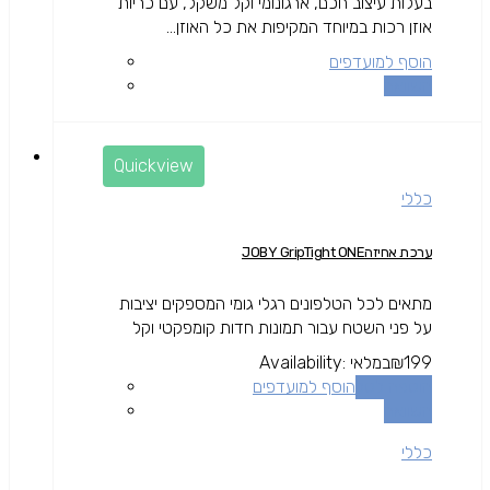
בעלות עיצוב חכם, ארגונומי וקל משקל, עם כריות
אוזן רכות במיוחד המקיפות את כל האוזן...
הוסף למועדפים
השוואה
Quickview
כללי
ערכת אחיזהJOBY GripTight ONE
מתאים לכל הטלפונים רגלי גומי המספקים יציבות
על פני השטח עבור תמונות חדות קומפקטי וקל
199
₪
במלאי
Availability:
הוספה לסל
הוסף למועדפים
השוואה
כללי