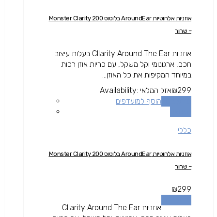
אוזניות אלחוטיות AroundEar בלוטוס Monster Clarity 200
– שחור
אוזניות Cllarity Around The Ear בעלות עיצוב
חכם, ארגונומי וקל משקל, עם כריות אוזן רכות
במיוחד המקיפות את כל האוזן...
299
₪
אזל המלאי
Availability:
מידע נוסף
הוסף למועדפים
השוואה
כללי
אוזניות אלחוטיות AroundEar בלוטוס Monster Clarity 200
– שחור
₪
299
מידע נוסף
אוזניות Cllarity Around The Ear