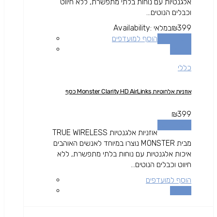
אלגנטיות עם נוחות בלתי מתפשרת, ללא חיווט
וכבלים הנוטים...
399
₪
במלאי
Availability:
הוספה לסל
הוסף למועדפים
השוואה
כללי
אוזניות אלחוטיות Monster Clarity HD AirLinks כסף
₪
399
הוספה לסל
אוזניות אלגנטיות TRUE WIRELESS
מבית MONSTER נוצרו במיוחד לאנשים האוהבים
איכות אלגנטיות עם נוחות בלתי מתפשרת, ללא
חיווט וכבלים הנוטים...
הוסף למועדפים
השוואה