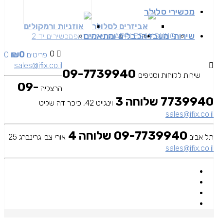
מכשירי סלולר
אביזרים לסלולר
אוזניות ורמקולים
שירותי מעבדה
כבלים ומתאמים
SAMSUNG
APPLE
מכשירים זאפ
מכשירים יד 2
₪
0
0
0 פריטים
sales@ifix.co.il
09-7739940
שירות לקוחות וסניפים
09-
הרצליה
7739940 שלוחה 3
וינגייט 42, כיכר דה שליט
sales@ifix.co.il
09-7739940 שלוחה 4
תל אביב
אורי צבי גרינברג 25
sales@ifix.co.il