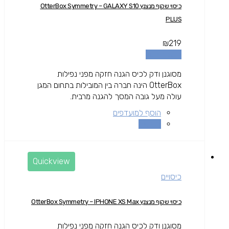
כיסוי שקוף מנצנץ OtterBox Symmetry – GALAXY S10
PLUS
₪
219
הוספה לסל
מסוגנן ודק לכיס הגנה חזקה מפני נפילות
OtterBox הינה חברה בין המובילות בתחום המגן
עולה מעל גובה המסך להגנה מרבית.
הוסף למועדפים
השוואה
Quickview
כיסויים
כיסוי שקוף מנצנץ OtterBox Symmetry – IPHONE XS Max
מסוגנן ודק לכיס הגנה חזקה מפני נפילות