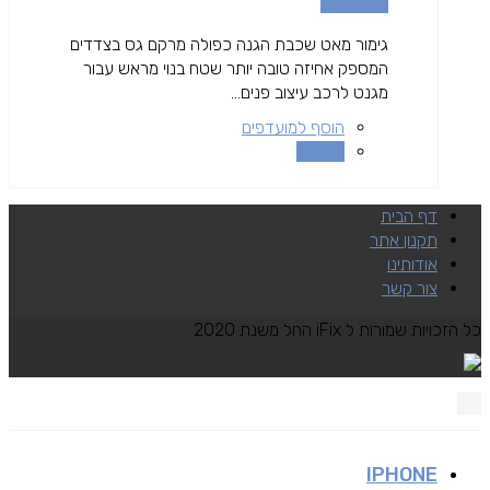
מידע נוסף
גימור מאט שכבת הגנה כפולה מרקם גס בצדדים
המספק אחיזה טובה יותר שטח בנוי מראש עבור
מגנט לרכב עיצוב פנים...
הוסף למועדפים
השוואה
דף הבית
תקנון אתר
אודותינו
צור קשר
כל הזכויות שמורות ל iFix החל משנת 2020
IPHONE