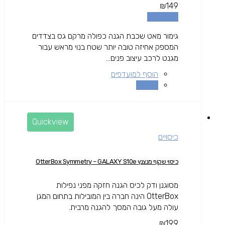
₪
149
מידע נוסף
גימור מאט שכבת הגנה כפולה מרקם גס בצדדים
המספק אחיזה טובה יותר שטח בנוי מראש עבור
מגנט לרכב עיצוב פנים...
הוסף למועדפים
השוואה
Quickview
כיסויים
כיסוי שקוף מנצנץ OtterBox Symmetry – GALAXY S10e
מסוגנן ודק לכיס הגנה חזקה מפני נפילות
OtterBox הינה חברה בין המובילות בתחום המגן
עולה מעל גובה המסך להגנה מרבית.
₪
199