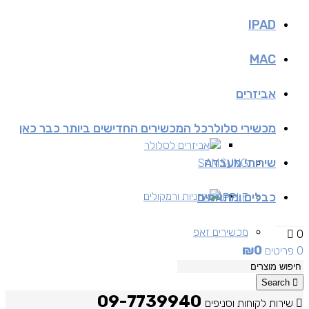
IPAD
MAC
אביזרים
מכשירי סלולר
כל המכשירים החדישים ביותר כבר כאן
אביזרים לסלולר
שירותי מעבדה
SAMSUNG
כבלים ומתאמים
אוזניות ורמקולים
APPLE
מכשירים זאפ
0
₪
0
0 פריטים
מכשירים יד 2
Search
09-7739940
שירות לקוחות וסניפים