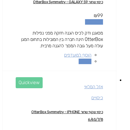
כיסוי שחור OtterBox Symmetry – GALAXY S9
₪
99
מידע נוסף
מסוגנן ודק לכיס הגנה חזקה מפני נפילות
OtterBox הינה חברה בין המובילות בתחום המגן
עולה מעל גובה המסך להגנה מרבית.
הוסף למועדפים
השוואה
Quickview
אזל המלאי
כיסויים
כיסוי שקוף שחור OtterBox Symmetry – IPHONE
6/6S/7/8