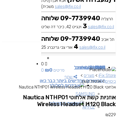
אבא אבן 1(פינת
sales@ifix.co.il
משכית)
09-7739940 שלוחה
הרצליה
3
sales@ifix.co.il
וינגייט 42, כיכר דה שליט
09-7739940 שלוחה
תל אביב
4
sales@ifix.co.il
אורי צבי גרינברג 25
0
MAC
IPAD
אביזרים
IPHONE
מכשירי סלולר
שירותי מעבדה
כבלים ומתאמים
כל
₪
0
0 פריטים
iFix Store
>
מוצרים
>
שתף
המכשירים החדישים ביותר כבר כאן
כיסויים
>
אוזניות קשת
אביזרים לסלולר
אלחוטי Nautica NTHP01 Wireless Headset H120 Black
SAMSUNG
אוזניות קשת אלחוטי Nautica NTHP01
אוזניות ורמקולים
Wireless Headset H120 Black
APPLE
₪
229