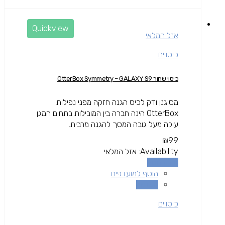
Quickview
אזל המלאי
כיסויים
כיסוי שחור OtterBox Symmetry – GALAXY S9
מסוגנן ודק לכיס הגנה חזקה מפני נפילות
OtterBox הינה חברה בין המובילות בתחום המגן
עולה מעל גובה המסך להגנה מרבית.
₪
99
Availability:
אזל המלאי
מידע נוסף
הוסף למועדפים
השוואה
כיסויים