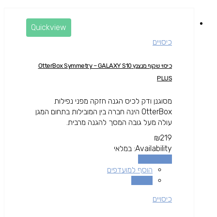
Quickview
כיסויים
כיסוי שקוף מנצנץ OtterBox Symmetry – GALAXY S10
PLUS
מסוגנן ודק לכיס הגנה חזקה מפני נפילות
OtterBox הינה חברה בין המובילות בתחום המגן
עולה מעל גובה המסך להגנה מרבית.
₪
219
Availability:
במלאי
הוספה לסל
הוסף למועדפים
השוואה
כיסויים