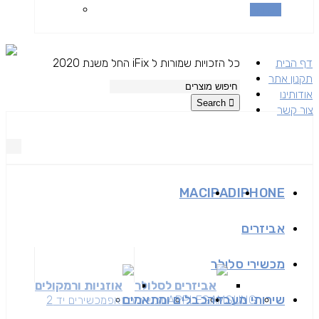
השוואה
דף הבית
כל הזכויות שמורות ל iFix החל משנת 2020
תקנון אתר
אודותינו
Search
צור קשר
MAC
IPAD
IPHONE
אביזרים
מכשירי סלולר
אביזרים לסלולר
אוזניות ורמקולים
שירותי מעבדה
כבלים ומתאמים
SAMSUNG
APPLE
מכשירים זאפ
מכשירים יד 2