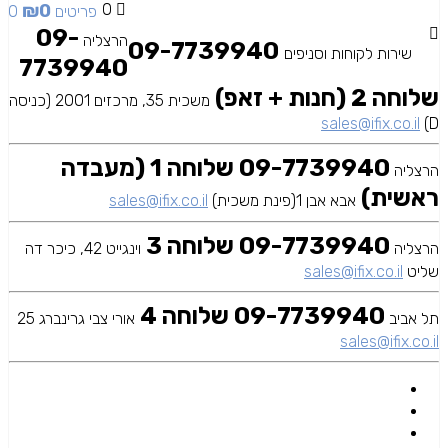
₪
0
0
0 פריטים
09-
הרצליה
09-7739940
שירות לקוחות וסניפים
7739940
שלוחה 2 (חנות + זאפ)
משכית 35, מרכזים 2001 (כניסה
sales@ifix.co.il
D)
09-7739940 שלוחה 1 (מעבדה
הרצליה
ראשית)
אבא אבן 1(פינת משכית)
sales@ifix.co.il
09-7739940 שלוחה 3
הרצליה
וינגייט 42, כיכר דה
שליט
sales@ifix.co.il
09-7739940 שלוחה 4
תל אביב
אורי צבי גרינברג 25
sales@ifix.co.il