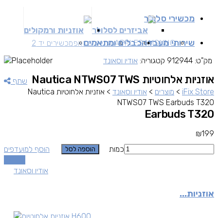
מכשירי סלולר
אביזרים לסלולר
אוזניות ורמקולים
שירותי מעבדה
כבלים ומתאמים
SAMSUNG
APPLE
מכשירים זאפ
מכשירים יד 2
מק"ט:
912944
קטגוריה:
אודיו וסאונד
אוזניות אלחוטיות Nautica NTWS07 TWS
שתף
iFix Store
>
מוצרים
>
אודיו וסאונד
>
אוזניות אלחוטיות Nautica
NTWS07 TWS Earbuds T320
Earbuds T320
₪
199
כמות
הוסף למועדפים
הוספה לסל
השוואה
אודיו וסאונד
אוזניות...