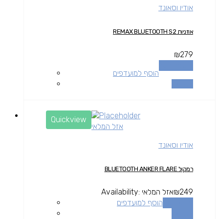
אודיו וסאונד
אוזניות REMAX BLUETOOTH S2
₪
279
הוספה לסל
הוסף למועדפים
השוואה
Quickview
אזל המלאי
אודיו וסאונד
רמקול BLUETOOTH ANKER FLARE
249
₪
אזל המלאי
Availability:
מידע נוסף
הוסף למועדפים
השוואה