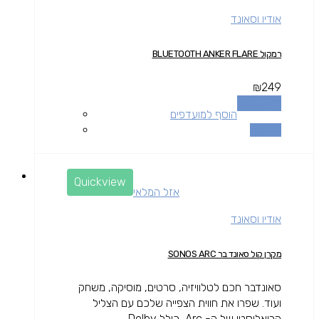
אודיו וסאונד
רמקול BLUETOOTH ANKER FLARE
₪
249
מידע נוסף
הוסף למועדפים
השוואה
Quickview
אזל המלאי
אודיו וסאונד
מקרן קול סאונד בר SONOS ARC
סאונדבר חכם לטלוויזיה, סרטים, מוסיקה, משחק
ועוד. שפרו את חווית הצפייה שלכם עם הצליל
הריאליסטי של ה- Arc, כולל Dolby...