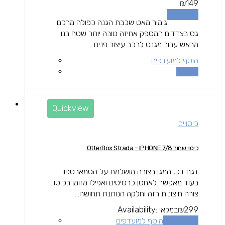
₪
149
מידע נוסף
גימור מאט שכבת הגנה כפולה מרקם
גס בצדדים המספק אחיזה טובה יותר שטח בנוי
מראש עבור מגנט לרכב עיצוב פנים...
הוסף למועדפים
השוואה
Quickview
כיסויים
כיסוי שחור OtterBox Strada – IPHONE 7/8
דגם דק, המגן בצורה מושלמת על הסמארטפון
בעוד מאפשר לאחסן כרטיסים ואפילו מזומן בכיסוי.
צורה חיצונית רזה וחלקה הנותנת תחושה...
299
₪
במלאי
Availability:
הוספה לסל
הוסף למועדפים