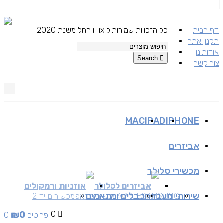
דף הבית
כל הזכויות שמורות ל iFix החל משנת 2020
תקנון אתר
אודותינו
Search
צור קשר
MAC
IPAD
IPHONE
אביזרים
מכשירי סלולר
אביזרים לסלולר
אוזניות ורמקולים
שירותי מעבדה
כבלים ומתאמים
SAMSUNG
APPLE
מכשירים זאפ
מכשירים יד 2
₪
0
0
0 פריטים