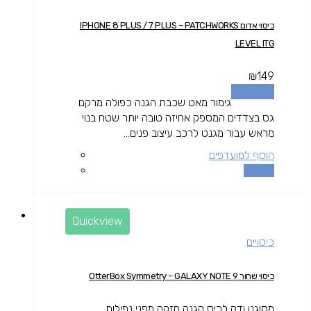
כיסוי אדום IPHONE 8 PLUS / 7 PLUS – PATCHWORKS
LEVEL ITG
₪
149
מידע נוסף
גימור מאט שכבת הגנה כפולה מרקם
גס בצדדים המספק אחיזה טובה יותר שטח בנוי
מראש עבור מגנט לרכב עיצוב פנים...
הוסף למועדפים
השוואה
Quickview
כיסויים
כיסוי שחור OtterBox Symmetry – GALAXY NOTE 9
מסוגנן ודק לכיס הגנה חזקה מפני נפילות