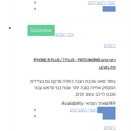
הוסף למועדפים
השוואה
Quickview
אזל המלאי
כיסויים
כיסוי אדום IPHONE 8 PLUS / 7 PLUS – PATCHWORKS
LEVEL ITG
גימור מאט שכבת הגנה כפולה מרקם גס בצדדים
המספק אחיזה טובה יותר שטח בנוי מראש עבור
מגנט לרכב עיצוב פנים...
149
₪
אזל המלאי
Availability:
מידע נוסף
הוסף למועדפים
השוואה
כיסויים