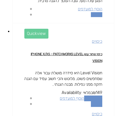
המגן עולה מעל גובה המסך להגנה מרבית.
הוסף למועדפים
השוואה
Quickview
כיסויים
כיסוי שחור עשן IPHONE X/XS – PATCHWORKS LEVEL
VISION
Level Vision היא סידרה מושלת עבור אלה
שמחפשים פשוט, מלוטש והכי חשוב עמיד עם הגנה
חזקה מפני נפילות. מבנה הגנתי...
149
₪
במלאי
Availability:
הוספה לסל
הוסף למועדפים
השוואה
כיסויים