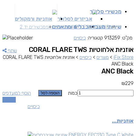
מכשירי סלולר
אביזרים לסלולר
אוזניות ורמקולים
שירותי מעבדה
כבלים ומתאמים
SAMSUNG
APPLE
מכשירים זאפ
מכשירים יד 2
מק"ט:
913259
קטגוריה:
כיסויים
אוזניות אלחוטיות CORAL FLARE TWS
שתף
iFix Store
>
מוצרים
>
כיסויים
>
אוזניות אלחוטיות CORAL FLARE TWS
ANC Black
ANC Black
₪
229
כמות
הוסף למועדפים
הוספה לסל
השוואה
כיסויים
אוזניות...