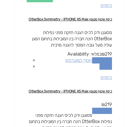
כיסויים
כיסוי שקוף מנצנץ OtterBox Symmetry – IPHONE XS Max
מסוגנן ודק לכיס הגנה חזקה מפני נפילות
OtterBox הינה חברה בין המובילות בתחום המגן
עולה מעל גובה המסך להגנה מרבית.
219
₪
במלאי
Availability:
הוספה לסל
הוסף למועדפים
השוואה
כיסויים
כיסוי שקוף מנצנץ OtterBox Symmetry – IPHONE XS Max
₪
219
הוספה לסל
מסוגנן ודק לכיס הגנה חזקה מפני
נפילות OtterBox הינה חברה בין המובילות בתחום