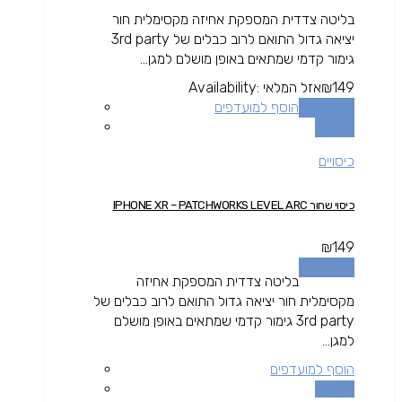
בליטה צדדית המספקת אחיזה מקסימלית חור
יציאה גדול התואם לרוב כבלים של 3rd party
גימור קדמי שמתאים באופן מושלם למגן...
149
₪
אזל המלאי
Availability:
מידע נוסף
הוסף למועדפים
השוואה
כיסויים
כיסוי שחור IPHONE XR – PATCHWORKS LEVEL ARC
₪
149
מידע נוסף
בליטה צדדית המספקת אחיזה
מקסימלית חור יציאה גדול התואם לרוב כבלים של
3rd party גימור קדמי שמתאים באופן מושלם
למגן...
הוסף למועדפים
השוואה