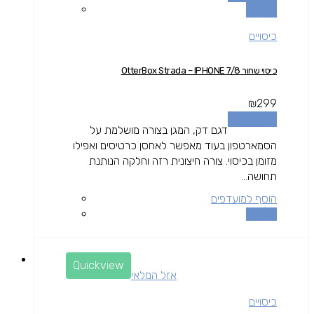
השוואה
כיסויים
כיסוי שחור OtterBox Strada – IPHONE 7/8
₪
299
הוספה לסל
דגם דק, המגן בצורה מושלמת על
הסמארטפון בעוד מאפשר לאחסן כרטיסים ואפילו
מזומן בכיסוי. צורה חיצונית רזה וחלקה הנותנת
תחושה...
הוסף למועדפים
השוואה
Quickview
אזל המלאי
כיסויים