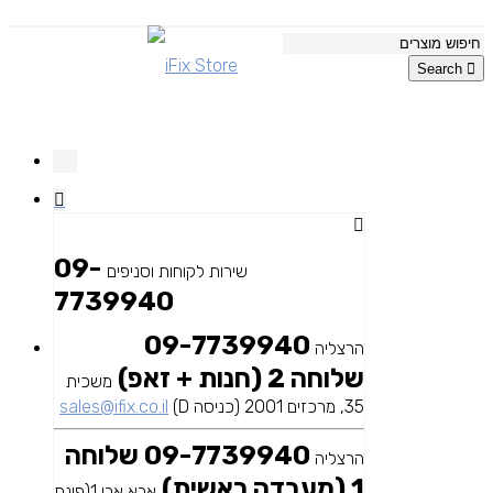
Search
09-
שירות לקוחות וסניפים
7739940
09-7739940
הרצליה
שלוחה 2 (חנות + זאפ)
משכית
35, מרכזים 2001 (כניסה D)
sales@ifix.co.il
09-7739940 שלוחה
הרצליה
1 (מעבדה ראשית)
אבא אבן 1(פינת