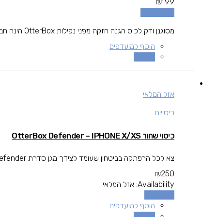
₪
199
הוספה לסל
מסוגנן ודק לכיס הגנה חזקה מפני נפילות OtterBox הינה חברה בין המובילות בתחום המגן עולה מעל גובה המסך להגנה מרבית.
הוסף למועדפים
השוואה
אזל המלאי
כיסויים
כיסוי שחור OtterBox Defender – IPHONE X/XS
צא לכל הרפתקה בביטחון שעומד לצידך מגן סדרת Defender.
₪
250
Availability:
אזל המלאי
מידע נוסף
הוסף למועדפים
השוואה