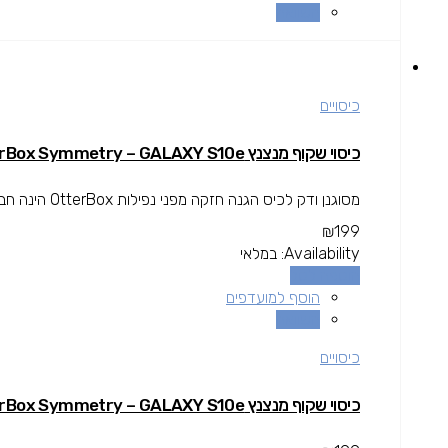
השוואה
כיסויים
כיסוי שקוף מנצנץ OtterBox Symmetry – GALAXY S10e
מסוגנן ודק לכיס הגנה חזקה מפני נפילות OtterBox הינה חברה בין המובילות בתחום המגן עולה מעל גובה המסך להגנה מרבית.
₪
199
Availability:
במלאי
הוספה לסל
הוסף למועדפים
השוואה
כיסויים
כיסוי שקוף מנצנץ OtterBox Symmetry – GALAXY S10e