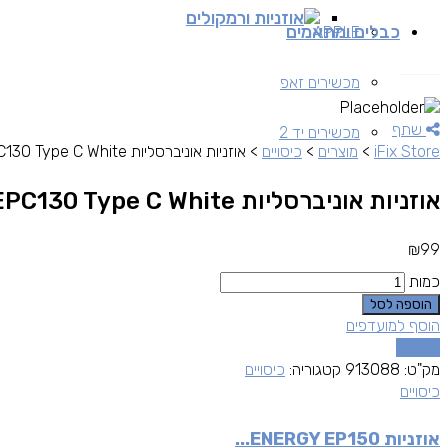
אוזניות ורמקולים
כבלים ומתאמים
APPLE
מכשירים זאפ
שתף
מכשירים יד 2
iFix Store
>
מוצרים
>
כיסויים
>
אוזניות אוניברסליות ENERGY EPC130 Type C White
אוזניות אוניברסליות ENERGY EPC130 Type C White
₪
99
כמות
הוספה לסל
הוסף למועדפים
השוואה
מק"ט:
913088
קטגוריה:
כיסויים
כיסויים
אוזניות ENERGY EP150...