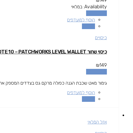
₪
149
Availability:
במלאי
הוספה לסל
הוסף למועדפים
השוואה
כיסויים
כיסוי שחור GALAXY NOTE 10 – PATCHWORKS LEVEL WALLET
₪
149
הוספה לסל
גימור מאט שכבת הגנה כפולה מרקם גס בצדדים המספק אחיזה 
הוסף למועדפים
השוואה
אזל המלאי